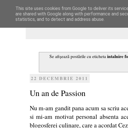
This site uses cookies from Google to deliver its servic
Dulcegarii culinare
are shared with Google along with performance and secur
statistics, and to detect and address abuse.
intalnire f
Se afișează postările cu eticheta
22 DECEMBRIE 2011
Un an de Passion
Nu m-am gandit pana acum sa scriu aces
si mi-am motivat personal absenta ace
blogosferei culinare, care a acordat Ce