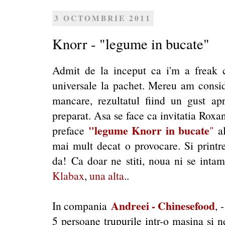
3 OCTOMBRIE 2011
Knorr - "legume in bucate"
Admit de la inceput ca i'm a freak
universale la pachet. Mereu am consid
mancare, rezultatul fiind un gust apr
preparat. Asa se face ca invitatia Rox
"legume Knorr in bucate
preface
"
a
mai mult decat o provocare. Si printre
da! Ca doar ne stiti, noua ni se intam
Klabax
,
una alta
..
Andreei - Chinesefood
In compania
, 
5 persoane trupurile intr-o masina si n