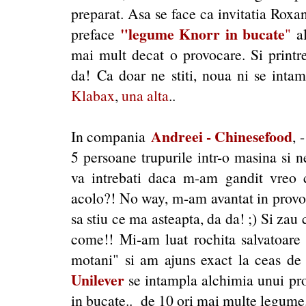
preparat. Asa se face ca invitatia Rox
"legume Knorr in bucate
preface
"
a
mai mult decat o provocare. Si printre
da! Ca doar ne stiti, noua ni se intam
Klabax
,
una alta
..
Andreei - Chinesefood
In compania
, 
5 persoane trupurile intr-o masina si n
va intrebati daca m-am gandit vreo 
acolo?! No way, m-am avantat in provoca
sa stiu ce ma asteapta, da da! ;) Si zau
come!! Mi-am luat rochita salvatoare 
motani" si am ajuns exact la ceas de 
Unilever
se intampla alchimia unui pr
in bucate.. de 10 ori mai multe legume