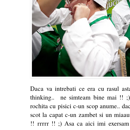
Daca va intrebati ce era cu rasul asta
thinking.. ne simteam bine mai !! ;
rochita cu pisici c-un scop anume.. d
scot la capat c-un zambet si un miaauu
!! rrrrr !! ;) Asa ca aici imi exersam