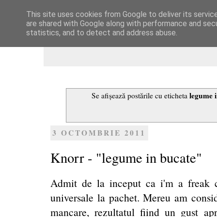
This site uses cookies from Google to deliver its servic
Dulcegarii culinare
are shared with Google along with performance and secur
statistics, and to detect and address abuse.
legume i
Se afișează postările cu eticheta
3 OCTOMBRIE 2011
Knorr - "legume in bucate"
Admit de la inceput ca i'm a freak
universale la pachet. Mereu am consid
mancare, rezultatul fiind un gust apr