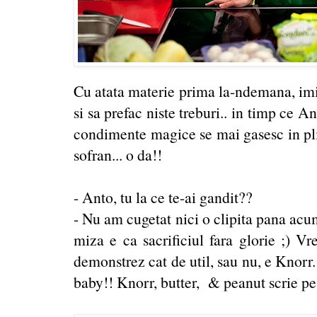
Cu atata materie prima la-ndemana, imi 
si sa prefac niste treburi.. in timp ce A
condimente magice se mai gasesc in plic
sofran... o da!!
- Anto, tu la ce te-ai gandit??
- Nu am cugetat nici o clipita pana ac
miza e ca sacrificiul fara glorie ;) V
demonstrez cat de util, sau nu, e Knorr.
baby!! Knorr, butter, & peanut scrie pe