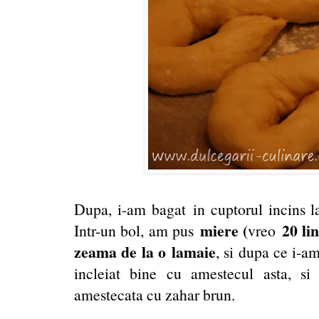
Dupa, i-am bagat in cuptorul incins la
miere (
20 lin
Intr-un bol, am pus
vreo
zeama de la o lamaie
, si dupa ce i-a
incleiat bine cu amestecul asta, s
amestecata cu zahar brun.