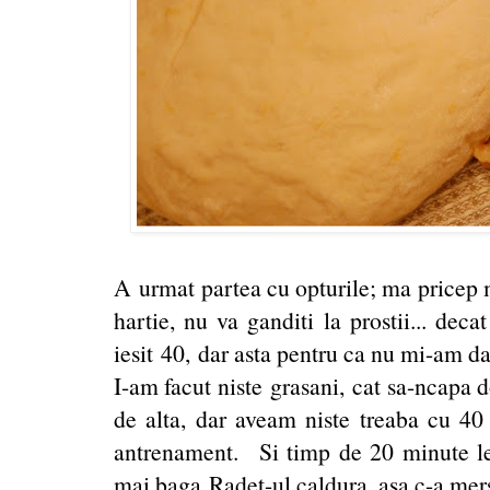
A urmat partea cu opturile; ma pricep m
hartie, nu va ganditi la prostii... dec
iesit 40, dar asta pentru ca nu mi-am dat 
I-am facut niste grasani, cat sa-ncapa d
de alta, dar aveam niste treaba cu 40 
antrenament. Si timp de 20 minute le-
mai baga Radet-ul caldura, asa c-a mers