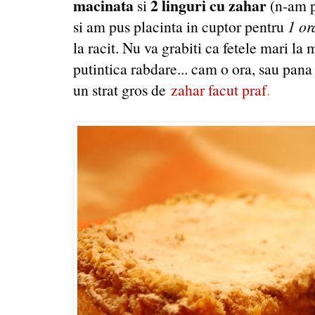
macinata
2 linguri cu zahar
si
(n-am po
si am pus placinta in cuptor pentru
1 or
la racit. Nu va grabiti ca fetele mari la m
putintica rabdare... cam o ora, sau pana
un strat gros de
zahar facut praf
.