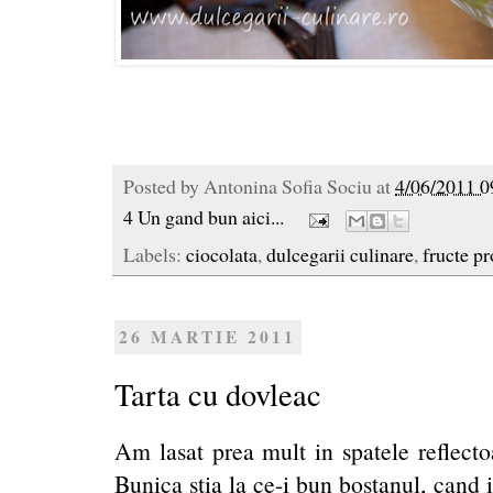
Posted by
Antonina Sofia Sociu
at
4/06/2011 0
4 Un gand bun aici...
Labels:
ciocolata
,
dulcegarii culinare
,
fructe p
26 MARTIE 2011
Tarta cu dovleac
Am lasat prea mult in spatele reflect
Bunica stia la ce-i bun bostanul, cand 