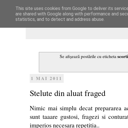
This site uses cookies from Google to deliver its servic
Dulcegarii culinare
are shared with Google along with performance and secur
statistics, and to detect and address abuse.
scort
Se afișează postările cu eticheta
1 MAI 2011
Stelute din aluat fraged
Nimic mai simplu decat prepararea ac
sunt taaare gustosi, fragezi si contura
imperios necesara repetitia..