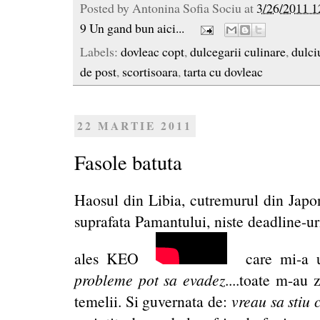
Posted by
Antonina Sofia Sociu
at
3/26/2011 1
9 Un gand bun aici...
Labels:
dovleac copt
,
dulcegarii culinare
,
dulci
de post
,
scortisoara
,
tarta cu dovleac
22 MARTIE 2011
Fasole batuta
Haosul din Libia, cutremurul din Japon
suprafata Pamantului, niste deadline-ur
ales KEO
care mi-a url
probleme pot sa evadez
....toate m-au 
temelii. Si guvernata de:
vreau sa stiu 