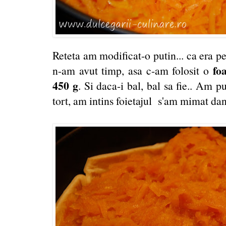
Reteta am modificat-o putin... ca era pe
fo
n-am avut timp, asa c-am folosit o
450 g
. Si daca-i bal, bal sa fie.. Am p
tort, am intins foietajul s'am mimat da