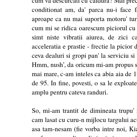
cum va descurcati cu caldura? Mai preci
conditionat am, da' parca nu-i face fa
aproape ca nu mai suporta motoru' tura
cum mi se ridica oarescum piciorul cu 
simt niste vibratii aiurea, de zici c
acceleratia e prastie - frectie la picior
ceva dealuri si gropi pan' la serviciu s
Hmm, nush’, da oricum mi-am propus sa
mai mare, c-am inteles ca abia aia de 
de 95. In fine, povesti, o sa le exploat
amplu pentru cateva randuri.
So, mi-am trantit de dimineata trupu'
cam lasat cu curu-n mijlocu targului ac
asa tam-nesam (fie vorba intre noi, Ki