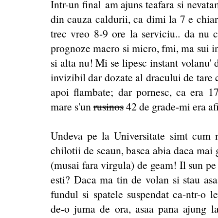
Intr-un final am ajuns teafara si nevat
din cauza caldurii, ca dimi la 7 e chiar
trec vreo 8-9 ore la serviciu.. da nu
prognoze macro si micro, fmi, ma sui in
si alta nu! Mi se lipesc instant volanu'
invizibil dar dozate al dracului de tare
apoi flambate; dar pornesc, ca era 1
mare s'un
rusinos
42 de grade-mi era af
Undeva pe la Universitate simt cum mi
chilotii de scaun, basca abia daca mai 
(musai fara virgula) de geam! Il sun pe 
esti? Daca ma tin de volan si stau asa 
fundul si spatele suspendat ca-ntr-o le
de-o juma de ora, asaa pana ajung l