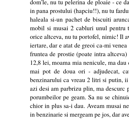
dom'le, nu tu pelerina de ploaie - ce 
in pana prostului (hapciu!!), nu tu fardu
haleala si-un pachet de biscuiti arunca
mobil si musai 2 cabluri unul pentru tr
orice altceva, nu tu portofel, nimic! Il
iertare, dar e atat de greoi ca-mi venea 
fruntea de prostie (poate intra altceva)
12,8 lei, moama mia nenicule, ma dau c
mai pot de doua ori - adjudecat, cat
benzinarului ca vreau 2 litri si putin, i
azi desi am parbrizu plin, ma descurc pa
porumbeilor pe geam. Sa nu se chinuie
chior in plus sa-i dau. Aveam musai ne
in benzinarie si mergeam pe jos, dar av