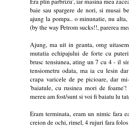
Era plin parbrizu', iar masina mea zacea
baie sau spargere de nori, si musai b
ajung la pompa.. o minunatie, nu alt
(by the way Petrom sucks!!, parerea me
Ajung, ma uit in geanta, omg uitasem
mutatia echipajului de forte cu puter
brusc tensiunea, ating un 7 cu 4 - il s
tensiometru odata, ma ia cu lesin dar
crapa varicele de pe picioare, dar mi
'baiatule, cu rusinea mori de foame'! 
mereu am fost/sunt si voi fi baiatu lu tat
Eram terminata, eram un nimic fara ea,
creion de ochi, rimel, 4 rujuri fara folo