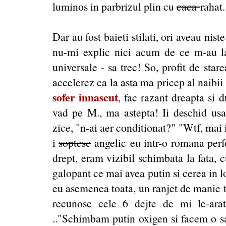
luminos in parbrizul plin cu
caca
rahat.
Dar au fost baieti stilati, ori aveau nis
nu-mi explic nici acum de ce m-au las
universale - sa trec! So, profit de stare
accelerez ca la asta ma pricep al naibii
sofer innascut
, fac razant dreapta si 
vad pe M., ma astepta! Ii deschid usa 
zice, "n-ai aer conditionat?" "Wtf, mai 
i
soptesc
angelic eu intr-o romana perfe
drept, eram vizibil schimbata la fata, 
galopant ce mai avea putin si cerea in l
eu asemenea toata, un ranjet de manie tu
recunosc cele 6 dejte de mi le-ara
.."Schimbam putin oxigen si facem o