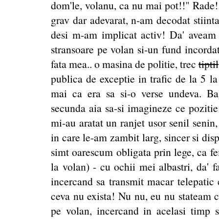
dom'le, volanu, ca nu mai pot!!" Rade! 
grav dar adevarat, n-am decodat stiint
desi m-am implicat activ! Da' aveam
stransoare pe volan si-un fund incorda
fata mea.. o masina de politie, trec
tiptil
publica de exceptie in trafic de la 5 l
mai ca era sa si-o verse undeva. B
secunda aia sa-si imagineze ce pozitie
mi-au aratat un ranjet usor senil seni
in care le-am zambit larg, sincer si disp
simt oarescum obligata prin lege, ca fem
la volan) - cu ochii mei albastri, da' f
incercand sa transmit macar telepatic 
ceva nu exista! Nu nu, eu nu stateam 
pe volan, incercand in acelasi timp s