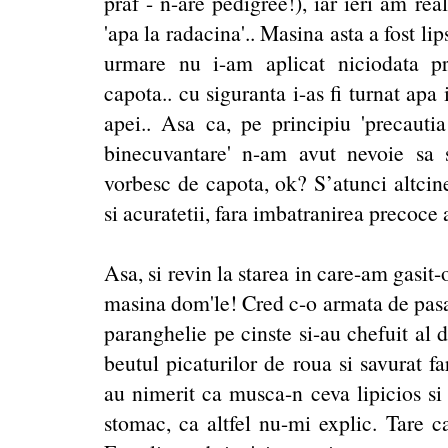
praf - n-are pedigree!), iar ieri am re
'apa la radacina'.. Masina asta a fost li
urmare nu i-am aplicat niciodata pr
capota.. cu siguranta i-as fi turnat apa 
apei.. Asa ca, pe principiu 'precauti
binecuvantare' n-am avut nevoie sa s
vorbesc de capota, ok? S’atunci altcine
si acuratetii, fara imbatranirea precoce 
Asa, si revin la starea in care-am gasit
masina dom'le! Cred c-o armata de pasar
paranghelie pe cinste si-au chefuit al 
beutul picaturilor de roua si savurat fa
au nimerit ca musca-n ceva lipicios si p
stomac, ca altfel nu-mi explic. Tare ca