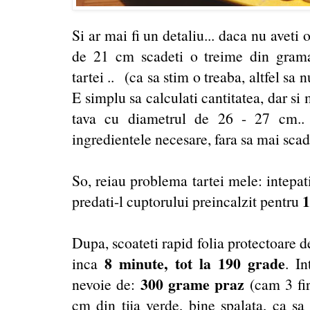
Si ar mai fi un detaliu... daca nu aveti 
de 21 cm scadeti o treime din grama
tartei .. (ca sa stim o treaba, altfel sa
E simplu sa calculati cantitatea, dar si 
tava cu diametrul de 26 - 27 cm.. s
ingredientele necesare, fara sa mai scade
So, reiau problema tartei mele: intepati
1
predati-l cuptorului preincalzit pentru
Dupa, scoateti rapid folia protectoare de
8 minute, tot la 190 grade
inca
. I
300 grame praz
nevoie de:
(cam 3 fir
cm din tija verde, bine spalata, ca s