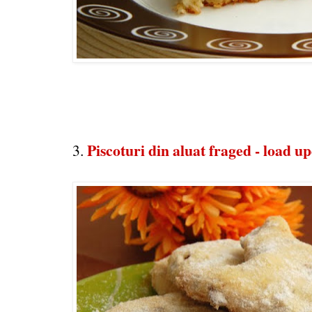
Piscoturi din aluat fraged - load u
3.