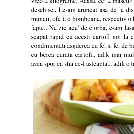
vreo 2 kilograme. Acasa, cei 2 masculi 
deschise.. Le-am aruncat asa de la dis
muncii, ofc ), o bomboana, respectiv o 
fapte.. Nu zic acu' de ciorba, c-am lasa
scapat rapid cu acesti cartofi noi la c
condimentati asijderea cu fel si fel de b
cu berea curata cartofii, adik mai mult
avea spor ca stia ce-l asteapta... adik o t