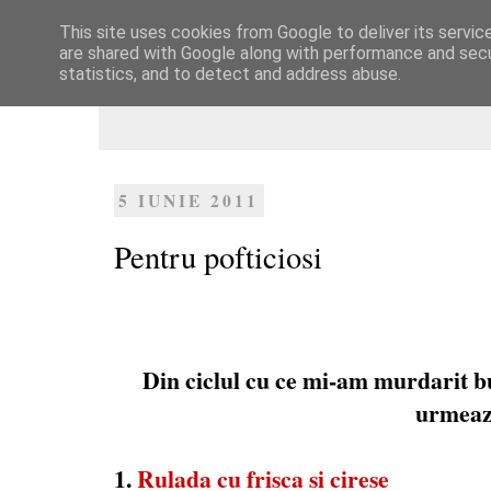
This site uses cookies from Google to deliver its servic
Dulcegarii culinare
are shared with Google along with performance and secur
statistics, and to detect and address abuse.
5 IUNIE 2011
Pentru pofticiosi
Din ciclul cu ce mi-am murdarit b
urmeaz
1.
Rulada cu frisca si cirese