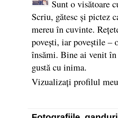
Sunt o visătoare c
Scriu, gătesc și pictez c
mereu în cuvinte. Rețet
povești, iar poveștile –
însămi. Bine ai venit în
gustă cu inima.
Vizualizați profilul me
Fotografiile, gandur