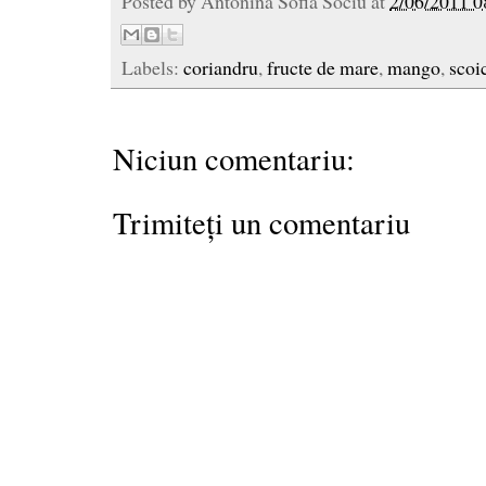
Posted by
Antonina Sofia Sociu
at
2/06/2011 0
Labels:
coriandru
,
fructe de mare
,
mango
,
scoi
Niciun comentariu:
Trimiteți un comentariu