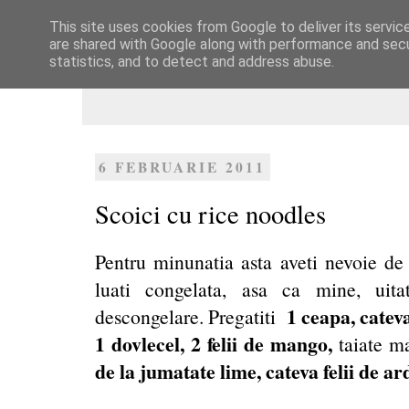
This site uses cookies from Google to deliver its servic
Dulcegarii culinare
are shared with Google along with performance and secur
statistics, and to detect and address abuse.
6 FEBRUARIE 2011
Scoici cu rice noodles
Pentru minunatia asta aveti nevoie d
luati congelata, asa ca mine, uita
1 ceapa, catev
descongelare. Pregatiti
1 dovlecel, 2 felii de mango,
taiate ma
de la jumatate lime, cateva felii de ard