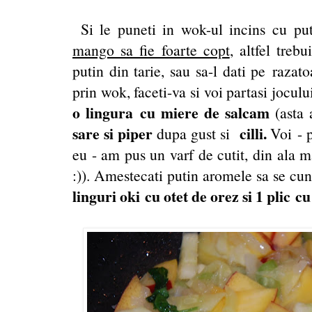
Si le puneti in wok-ul incins cu put
mango sa fie foarte copt
, altfel treb
putin din tarie, sau sa-l dati pe razat
prin wok, faceti-va si voi partasi joculu
o lingura cu miere de salcam
(asta 
sare si piper
cilli.
dupa gust si
Voi - p
eu - am pus un varf de cutit, din ala m
:)). Amestecati putin aromele sa se cun
linguri oki cu otet de orez si 1 plic c