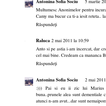
Antonina Sofia Sociu
5 martie 2
Multumesc Anonimelor pentru incuraj
Camy ma bucur ca ti-a iesit reteta.. la
Răspundeți
Raluca
2 mai 2011 la 10:59
Anto si pe astia i-am incercat, dar cr
cel mai bine. Credeam ca mananca Bo
Răspundeți
Antonina Sofia Sociu
2 mai 2011
:))) Pai si eu ii zic lui Marius 
buna..prunele alea sunt dementiale cu
atunci n-am avut...dar sunt nemaipome