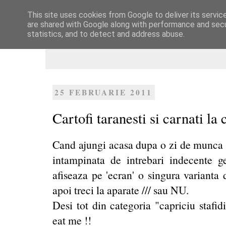
This site uses cookies from Google to deliver its servic
Dulcegarii culinare
are shared with Google along with performance and secur
statistics, and to detect and address abuse.
25 FEBRUARIE 2011
Cartofi taranesti si carnati la 
Cand ajungi acasa dupa o zi de munca s
intampinata de intrebari indecente 
afiseaza pe 'ecran' o singura varianta 
apoi treci la aparate /// sau NU.
Desi tot din categoria "capriciu stafid
eat me !!