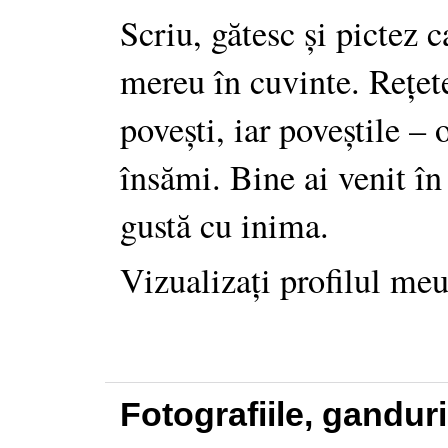
Scriu, gătesc și pictez c
mereu în cuvinte. Rețet
povești, iar poveștile –
însămi. Bine ai venit în
gustă cu inima.
Vizualizați profilul me
Fotografiile, gandur