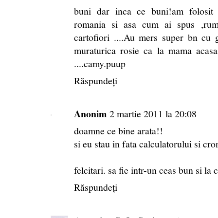
buni dar inca ce buni!am folosit
romania si asa cum ai spus ,rumen
cartofiori ....Au mers super bn cu 
muraturica rosie ca la mama acasa
....camy.puup
Răspundeți
Anonim
2 martie 2011 la 20:08
doamne ce bine arata!!
si eu stau in fata calculatorului si cro
felcitari. sa fie intr-un ceas bun si la
Răspundeți