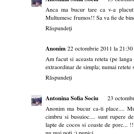
Anca ma bucur tare ca v-a placut 
Multumesc frumos!! Sa va fie de bine
Răspundeți
Anonim
22 octombrie 2011 la 21:30
Am facut si aceasta reteta (pe langa c
extraordinar de simpla; numai retete 
Răspundeți
Antonina Sofia Sociu
23 octombr
Anonim ma bucur ca-ti place.... Mus
cimbru si busuioc.... sunt rupere de 
lapte de cocos si coaste de porc... 
nu mai poti ;) pupici