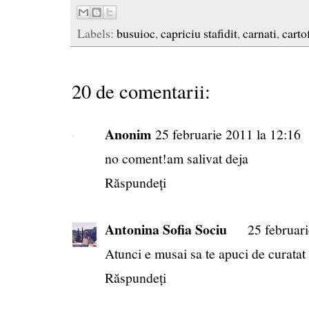
Labels:
busuioc
,
capriciu stafidit
,
carnati
,
carto
20 de comentarii:
Anonim
25 februarie 2011 la 12:16
no coment!am salivat deja
Răspundeți
Antonina Sofia Sociu
25 februar
Atunci e musai sa te apuci de curata
Răspundeți