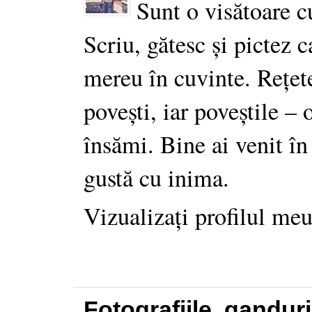
Sunt o visătoare c
Scriu, gătesc și pictez c
mereu în cuvinte. Rețet
povești, iar poveștile –
însămi. Bine ai venit în
gustă cu inima.
Vizualizați profilul me
Fotografiile, gandur