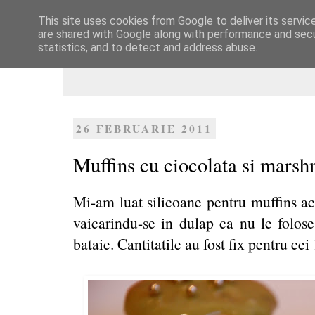
This site uses cookies from Google to deliver its servic
Dulcegarii culinare
are shared with Google along with performance and secur
statistics, and to detect and address abuse.
26 FEBRUARIE 2011
Muffins cu ciocolata si mars
Mi-am luat silicoane pentru muffins ac
vaicarindu-se in dulap ca nu le folos
bataie. Cantitatile au fost fix pentru ce