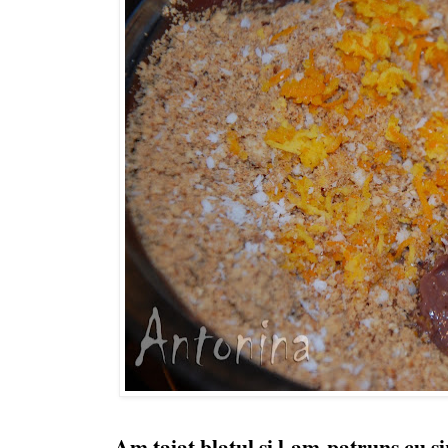
Am taiat blatul si l-am patruns cu si