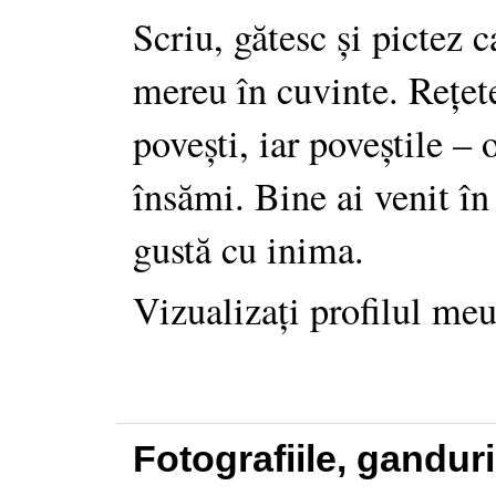
Scriu, gătesc și pictez c
mereu în cuvinte. Rețet
povești, iar poveștile –
însămi. Bine ai venit în
gustă cu inima.
Vizualizați profilul me
Fotografiile, gandur