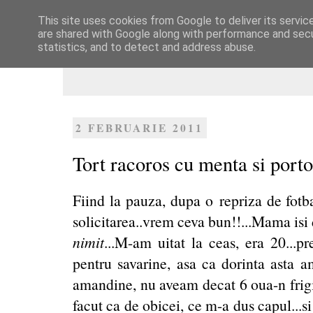
This site uses cookies from Google to deliver its servic
Dulcegarii culinare
are shared with Google along with performance and secur
statistics, and to detect and address abuse.
2 FEBRUARIE 2011
Tort racoros cu menta si port
Fiind la pauza, dupa o repriza de fotba
solicitarea..vrem ceva bun!!...Mama isi
nimit
...M-am uitat la ceas, era 20...pr
pentru savarine, asa ca dorinta asta a
amandine, nu aveam decat 6 oua-n frigid
facut ca de obicei, ce m-a dus capul...s