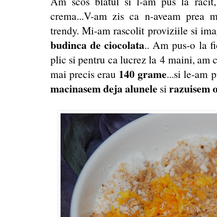
Am scos blatul si l-am pus la raci
crema...V-am zis ca n-aveam prea mu
trendy. Mi-am rascolit proviziile si ima
budinca de ciocolata
.. Am pus-o la fi
plic si pentru ca lucrez la 4 maini, am 
140 grame
mai precis erau
...si le-am 
macinasem deja alunele
razuisem o
si