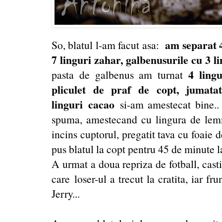
am separat 
So, blatul l-am facut asa:
7 linguri zahar, galbenusurile cu 3 li
4 ling
pasta de galbenus am turnat
pliculet de praf de copt, jumata
linguri cacao
si-am amestecat bine..
spuma, amestecand cu lingura de lemn.
incins cuptorul, pregatit tava cu foaie d
pus blatul la copt pentru 45 de minute l
A urmat a doua repriza de fotball, casti
care loser-ul a trecut la cratita, iar f
Jerry...