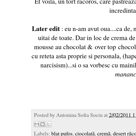
Et voila, un tort racoros, care pastreaz
incredintat
Later edit
: eu n-am avut oua....ca de, 
uitai de toate. Dar in loc de crema de
mousse au chocolat & over top
chocol
cu reteta asta proprie si personala, (ha
narcisism)...si o sa vorbesc cu maini
mananc
Posted by
Antonina Sofia Sociu
at
2/02/2011 1
Labels:
blat pufos
,
ciocolată
,
cremă
,
desert răco