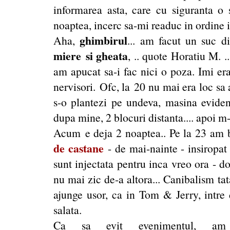
informarea asta, care cu siguranta o 
noaptea, incerc sa-mi readuc in ordine id
ghimbirul
Aha,
... am facut un suc d
miere si gheata
, .. quote Horatiu M. 
am apucat sa-i fac nici o poza. Imi er
nervisori. Ofc, la 20 nu mai era loc sa
s-o plantezi pe undeva, masina eviden
dupa mine, 2 blocuri distanta.... apoi m-
Acum e deja 2 noaptea.. Pe la 23 am 
de castane
- de mai-nainte - insiropat 
sunt injectata pentru inca vreo ora - 
nu mai zic de-a altora... Canibalism ta
ajunge usor, ca in Tom & Jerry, intre 
salata.
Ca sa evit evenimentul, am