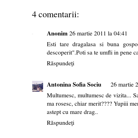
4 comentarii:
Anonim
26 martie 2011 la 04:41
Esti tare dragalasa si buna gosp
descoperit".Poti sa te umfli in pene c
Răspundeți
Antonina Sofia Sociu
26 martie 
Multumesc, multumesc de vizita... Sa m
ma rosesc, chiar merit???? Yupiii mer
astept cu mare drag..
Răspundeți