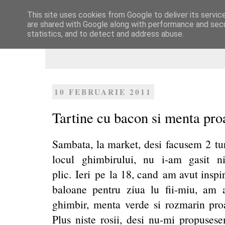
This site uses cookies from Google to deliver its servic
Dulcegarii culinare
are shared with Google along with performance and secur
statistics, and to detect and address abuse.
10 FEBRUARIE 2011
Tartine cu bacon si menta pro
Sambata, la market, desi facusem 2 tur
locul ghimbirului, nu i-am gasit n
plic. Ieri pe la 18, cand am avut inspi
baloane pentru ziua lu fii-miu, am 
ghimbir, menta verde si rozmarin proa
Plus niste rosii, desi nu-mi propuses