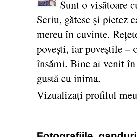
Sunt o visătoare c
Scriu, gătesc și pictez c
mereu în cuvinte. Rețet
povești, iar poveștile –
însămi. Bine ai venit în
gustă cu inima.
Vizualizați profilul me
Fotografiile, gandur