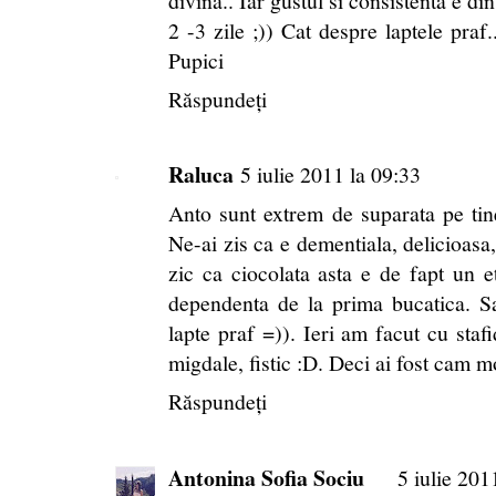
divina.. Iar gustul si consistenta e di
2 -3 zile ;)) Cat despre laptele praf.
Pupici
Răspundeți
Raluca
5 iulie 2011 la 09:33
Anto sunt extrem de suparata pe tin
Ne-ai zis ca e dementiala, delicioasa
zic ca ciocolata asta e de fapt un 
dependenta de la prima bucatica. 
lapte praf =)). Ieri am facut cu staf
migdale, fistic :D. Deci ai fost cam m
Răspundeți
Antonina Sofia Sociu
5 iulie 201