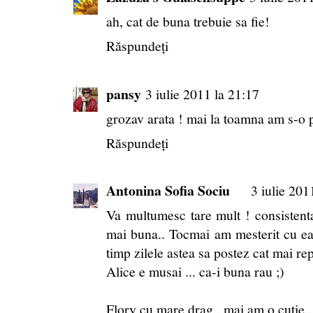
ah, cat de buna trebuie sa fie!
Răspundeți
pansy
3 iulie 2011 la 21:17
grozav arata ! mai la toamna am s-o p
Răspundeți
Antonina Sofia Sociu
3 iulie 201
Va multumesc tare mult ! consistenta 
mai buna.. Tocmai am mesterit cu ea 
timp zilele astea sa postez cat mai re
Alice e musai ... ca-i buna rau ;)
Flory cu mare drag.. mai am o cutie..