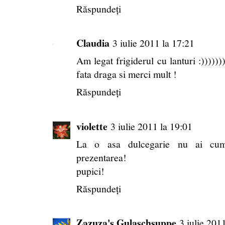
Răspundeți
Claudia
3 iulie 2011 la 17:21
Am legat frigiderul cu lanturi :))))))
fata draga si merci mult !
Răspundeți
violette
3 iulie 2011 la 19:01
La o asa dulcegarie nu ai cum 
prezentarea!
pupici!
Răspundeți
Zazuza's Gulaschsuppe
3 iulie 201