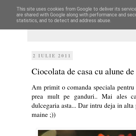
This site uses cookies from Google to deliver its servic
Dulcegarii culinare
are shared with Google along with performance and secur
statistics, and to detect and address abuse.
2 IULIE 2011
Ciocolata de casa cu alune de
Am primit o comanda speciala pentru u
prea mult pe ganduri.. Mai ales c
dulcegaria asta... Dar intru deja in alt
maine ;))