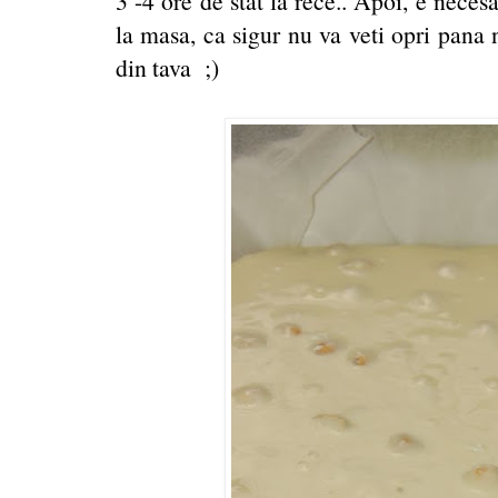
3 -4 ore de stat la rece.. Apoi, e neces
la masa, ca sigur nu va veti opri pana 
din tava ;)