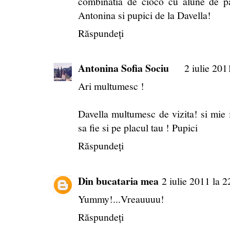
combinatia de cioco cu alune de pa
Antonina si pupici de la Davella!
Răspundeți
Antonina Sofia Sociu
2 iulie 201
Ari multumesc !
Davella multumesc de vizita! si mie i
sa fie si pe placul tau ! Pupici
Răspundeți
Din bucataria mea
2 iulie 2011 la 2
Yummy!...Vreauuuu!
Răspundeți