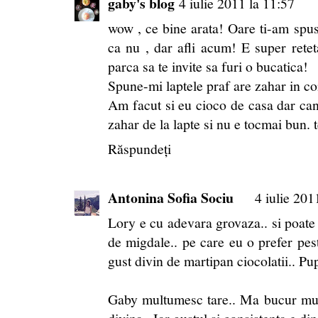
gaby's blog
4 iulie 2011 la 11:57
wow , ce bine arata! Oare ti-am spu
ca nu , dar afli acum! E super retet
parca sa te invite sa furi o bucatica!
Spune-mi laptele praf are zahar in c
Am facut si eu cioco de casa dar ca
zahar de la lapte si nu e tocmai bun. 
Răspundeți
Antonina Sofia Sociu
4 iulie 201
Lory e cu adevara grovaza.. si poate s
de migdale.. pe care eu o prefer peste
gust divin de martipan ciocolatii.. Pu
Gaby multumesc tare.. Ma bucur mult 