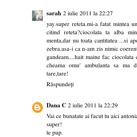
sarah
2 iulie 2011 la 22:27
yay.super reteta.mi-a fatat mintea 
citind reteta?ciocolata ta alba m
menta,dar nu toata cantitatea ...si a
zebra.asa-i ca n-am zis nimic coerent
gandeam....hait maine fac ciocolata 
cheama omu' ambulanta sa ma du
tare,tare!
Răspundeți
Dana C
2 iulie 2011 la 22:29
Vai ce bunatate ai facut tu aici antoni
super!
te pup.