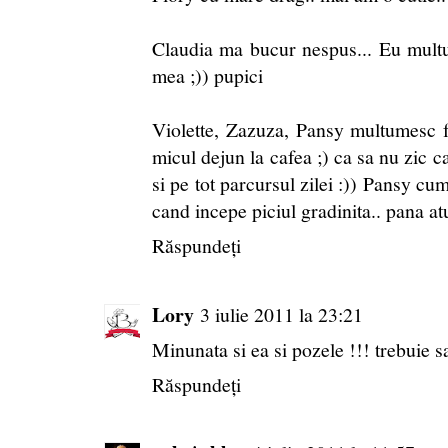
Claudia ma bucur nespus... Eu mult
mea ;)) pupici
Violette, Zazuza, Pansy multumesc
micul dejun la cafea ;) ca sa nu zic ca
si pe tot parcursul zilei :)) Pansy cu
cand incepe piciul gradinita.. pana at
Răspundeți
Lory
3 iulie 2011 la 23:21
Minunata si ea si pozele !!! trebuie s
Răspundeți