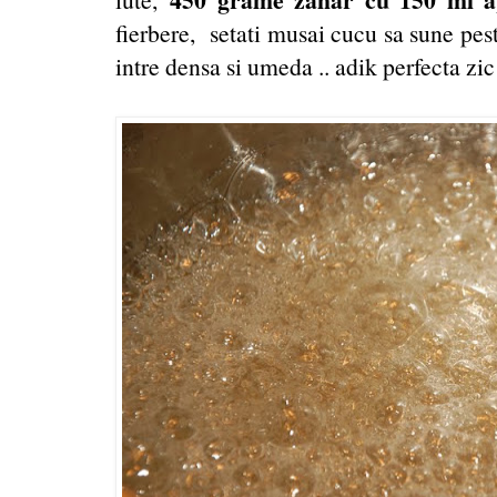
fierbere, setati musai cucu sa sune pes
intre densa si umeda .. adik perfecta zic