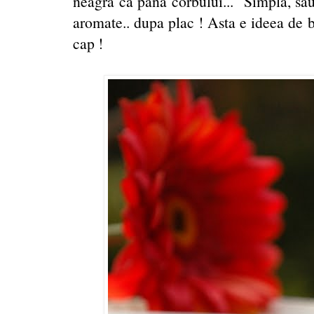
neagra ca pana corbului... Simpla, sau 
aromate.. dupa plac ! Asta e ideea de b
cap !