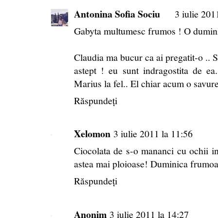
Antonina Sofia Sociu
3 iulie 201
Gabyta multumesc frumos ! O duminic
Claudia ma bucur ca ai pregatit-o .. Sa
astept ! eu sunt indragostita de ea.
Marius la fel.. El chiar acum o savure
Răspundeți
Xelomon
3 iulie 2011 la 11:56
Ciocolata de s-o mananci cu ochii i
astea mai ploioase! Duminica frumoas
Răspundeți
Anonim
3 iulie 2011 la 14:27