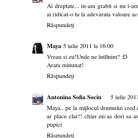
Ai dreptate... m-am grabit si nu i-a
ai ridicat-o tu la adevarata valoare 
Răspundeți
Maya
5 iulie 2011 la 16:00
Vreau si eu!Unde ne întîlnim? :D
Arata minunat!
Răspundeți
Antonina Sofia Sociu
5 iulie 201
Maya.. pe la mijlocul drumului cred
ar place clar!! chiar mi-as dori sa a
pupici
Răspundeți