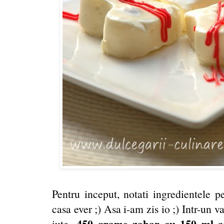
Pentru inceput, notati ingredientele p
casa ever ;) Asa i-am zis io ;) Intr-un vas
450 grame zahar cu 150 ml 
iute,