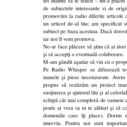
ies înainte să te felicit – mi-a plăcu
de subiectele interesante si de origin
promovăm la radio diferite articole 
un articol de-al tău; am specificat s
subiect pe baza acestuia. Dacă doresti
iar noi îl vom promova.
Ne-ar face plăcere să ştim că ai dori 
şi să accepţi o eventuală colaborare.
M-am gândit aşadar să vin cu o prop
Pe Radio Whisper se difuzează to
manele şi piese necenzurate. Avem ş
propus să realizăm un proiect mar
susţinerea şi ajutorul tău şi al celorl
echipă cât mai complexă de oameni c
poate ai vrea sa ni te alături şi să 
domeniile care îţi place). Dorim
interviu. Pentru noi sunt importa