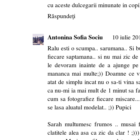
cu aceste dulcegarii minunate in copil
Răspundeți
Antonina Sofia Sociu
10 iulie 20
Ralu esti o scumpa.. sarumana.. Si 
fiecare saptamana.. si nu mai zic de 
le devoram inainte de a ajunge pe 
mananca mai multe;)) Doamne ce vr
atat de simplu incat nu o sa-ti vina s
ca nu-mi ia mai mult de 1 minut sa fac
cum sa fotografiez fiecare miscare
se lasa aluatul modelat.. ;)) Pupici
Sarah multumesc frumos .. musai f
clatitele alea asa ca zic da clar ! ;))