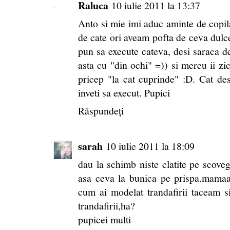
Raluca
10 iulie 2011 la 13:37
Anto si mie imi aduc aminte de copi
de cate ori aveam pofta de ceva dulc
pun sa execute cateva, desi saraca de
asta cu "din ochi" =)) si mereu ii z
pricep "la cat cuprinde" :D. Cat de
inveti sa execut. Pupici
Răspundeți
sarah
10 iulie 2011 la 18:09
dau la schimb niste clatite pe scove
asa ceva la bunica pe prispa.mamaa
cum ai modelat trandafirii taceam 
trandafirii,ha?
pupicei multi