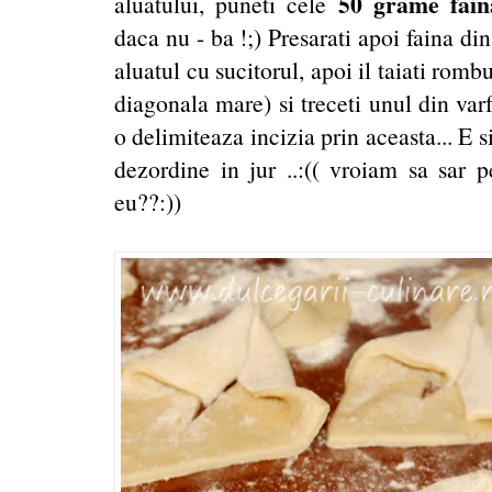
50 grame fain
aluatului, puneti cele
daca nu - ba !;) Presarati apoi faina din
aluatul cu sucitorul, apoi il taiati rombur
diagonala mare) si treceti unul din var
o delimiteaza incizia prin aceasta... E 
dezordine in jur ..:(( vroiam sa sar p
eu??:))