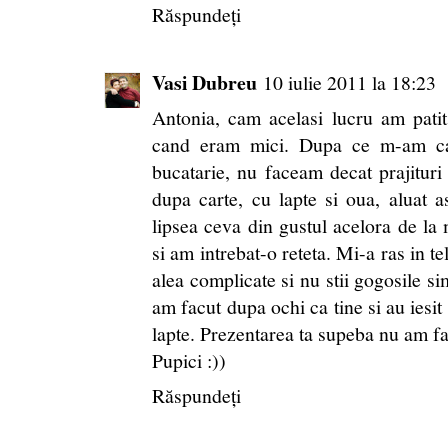
Răspundeți
Vasi Dubreu
10 iulie 2011 la 18:23
Antonia, cam acelasi lucru am pati
cand eram mici. Dupa ce m-am cas
bucatarie, nu faceam decat prajituri 
dupa carte, cu lapte si oua, aluat
lipsea ceva din gustul acelora de l
si am intrebat-o reteta. Mi-a ras in te
alea complicate si nu stii gogosile si
am facut dupa ochi ca tine si au iesit
lapte. Prezentarea ta supeba nu am fac
Pupici :))
Răspundeți