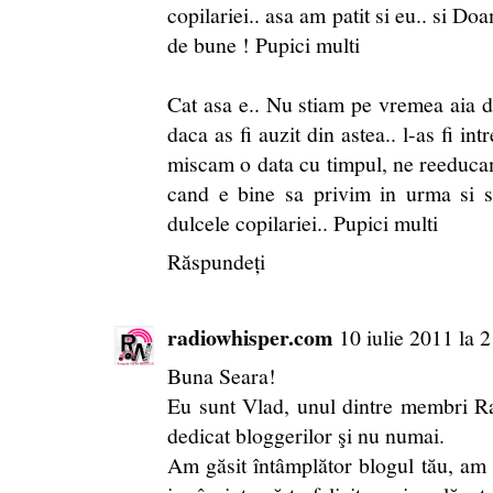
copilariei.. asa am patit si eu.. si Do
de bune ! Pupici multi
Cat asa e.. Nu stiam pe vremea aia d
daca as fi auzit din astea.. l-as fi in
miscam o data cu timpul, ne reeducam 
cand e bine sa privim in urma si s
dulcele copilariei.. Pupici multi
Răspundeți
radiowhisper.com
10 iulie 2011 la 
Buna Seara!
Eu sunt Vlad, unul dintre membri R
dedicat bloggerilor şi nu numai.
Am găsit întâmplător blogul tău, am c