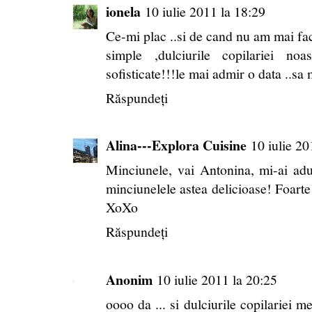
ionela
10 iulie 2011 la 18:29
Ce-mi plac ..si de cand nu am mai fac
simple ,dulciurile copilariei no
sofisticate!!!le mai admir o data ..sa 
Răspundeți
Alina---Explora Cuisine
10 iulie 20
Minciunele, vai Antonina, mi-ai a
minciunelele astea delicioase! Foarte f
XoXo
Răspundeți
Anonim
10 iulie 2011 la 20:25
oooo da ... si dulciurile copilariei me