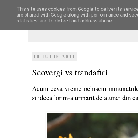
This site uses cookies from Google to deliver its servic
Dulcegarii culinare
are shared with Google along with performance and secur
statistics, and to detect and address abuse.
10 IULIE 2011
Scovergi vs trandafiri
Acum ceva vreme ochisem minunatiile 
si ideea lor m-a urmarit de atunci din ca