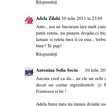
Răspundeți
Adela Zilahi
10 iulie 2011 la 23:05
Anto , noi ne bucuram tare mult can
putin reteta, nu punem drojdie,ci b
lamaie si reteta mea ii cu oua... trebu
bine? Te pup!
Răspundeți
Antonina Sofia Sociu
10 iulie 20
Ancuta cred ca da... au ele un ochi 
decat un cantar ingredientele ;))
frumoasa si tie !
Adela buna mea nu punea drojdie usca