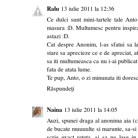
Ralu
13 iulie 2011 la 12:36
Ce dulci sunt mini-tartele tale Ant
masura :D. Multumesc pentru inspirat
astazi :D.
Cat despre Anonim, l-as sfatui sa l
stare sa aprecieze ce e de apreciat, at
sa iti multumeasca ca nu i-ai publicat 
fata de atata lume.
Te pup, Anto, o zi minunata iti doresc
Răspundeți
Naina
13 iulie 2011 la 14:05
Auzi, spunei draga al anonima aia (ca
de bucate muuuulte si marunte, sa-si
scrie exact reteta...si sa ne lase 