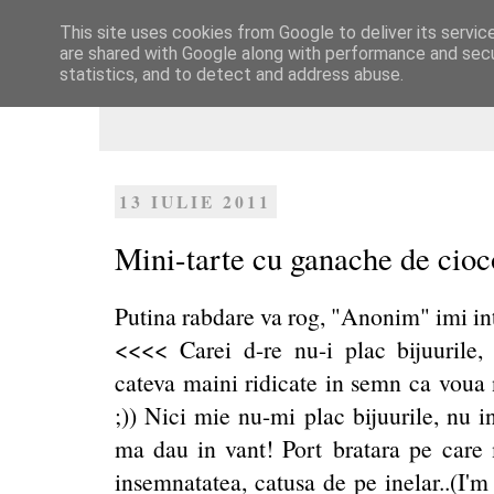
This site uses cookies from Google to deliver its servic
Dulcegarii culinare
are shared with Google along with performance and secur
statistics, and to detect and address abuse.
13 IULIE 2011
Mini-tarte cu ganache de cioco
Putina rabdare va rog,
"Anonim"
imi in
<<<< Carei d-re nu-i plac bijuurile, 
cateva maini ridicate in semn ca voua 
;)) Nici mie nu-mi plac bijuurile, nu 
ma dau in vant! Port bratara pe care m
insemnatatea, catusa de pe inelar..(I'