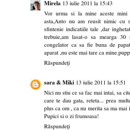
Mirela
13 iulie 2011 la 15:43
Vor urma si la mine aceste mini 
asta,Anto nu am reusit nimic cu 
sfintenie indicatiile tale ,dar inghet
trebuie,am lasat-o sa mearga 30 
congelator ca sa fie buna de papat
aparat ,nu este mai tare ca mine.pup
Răspundeți
sara & Miki
13 iulie 2011 la 15:51
Nici nu stiu ce sa fac mai intai, sa ci
care te dau gata, reteta... prea mult
plus ca om , ca nu merita sa ma mai in
Pupici si o zi frumoasa!
Răspundeți