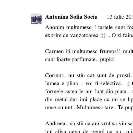
Antonina Sofia Sociu
13 iulie 20
Anonim multumesc ! tartele sunt foa
exprim cu vanzatoarea ;)) .. O zi fain
Carmen iti multumesc frumos!! multi m
sunt foarte parfumate.. pupici
Corinut.. nu stiu cat sunt de prosti..
lumea e plina .. voi fi selectiva.. ;)
formele astea le-am luat din piata..
din metal dar imi place ca nu se li
unse cu unt . Multumesc tare . Te pu
Andreea.. sa stii ca am vrut sa vin sa
imi afisa ceva de genul ca nu -mi 