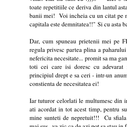
toate repetitiile ce deriva din lantul asta
banii mei! Voi incheia cu un citat pe 
capitala este demnitatea!!" Si cu asta b
Dar, cum spuneau prietenii mei pe FB
regula privesc partea plina a paharului 
nefericita necesitate... promit sa ma ga
toti cei care isi doresc cu adevarat 
principiul drept e sa ceri - intr-un anu
constienta de necesitatea ei!
Iar tuturor celorlati le multumesc din 
ati acordat in tot acest timp, pentru su
mine sunteti de nepretuit!!! Cu sfiala 
mai sus.. va zic ca de azi pot sa stau in f