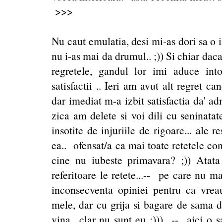
>>>
Nu caut emulatia, desi mi-as dori sa o 
nu i-as mai da drumul.. ;)) Si chiar da
regretele, gandul lor imi aduce int
satisfactii .. Ieri am avut alt regret c
dar imediat m-a izbit satisfactia da' ad
zica am delete si voi dili cu seninatat
insotite de injuriile de rigoare... ale r
ea.. ofensat/a ca mai toate retetele co
cine nu iubeste primavara? ;)) Atata 
referitoare le retete...-- pe care nu ma
inconsecventa opiniei pentru ca vreau
mele, dar cu grija si bagare de sama da
vina.. clar nu sunt eu :))).. -- aici o