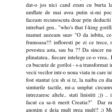
dat-o jos nici cand eram cu burta la
umflate de mai avea putin si-mi po
faceam recunoscuta doar prin deductii 
intrebari gen.. "who's that f-king goril
mamut auzeam suav "O da iubita, ce-ti
frumoasa!!! infloresti pe zi ce trece, 
povestea asta, sau ba ?? Da sincer nu-
plinatatea.. fiecare intelege ce-o vrea.. 
cu bucurie de goriloi - s-a transformat 
vecii vecilor intr-o noua viata in care 
fost stantat (cu sh si tz, la naiba cu dia
simturile tactile, mi-a umplut circumv
intrezaresc altele.. stati linistiti ;)
facut ca sa-ti merit Creatia?" Dar n
anonim e deja mult prea mult!! ;) 