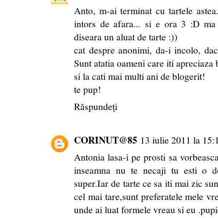
Anto, m-ai terminat cu tartele aste
intors de afara... si e ora 3 :D 
diseara un aluat de tarte :))
cat despre anonimi, da-i incolo, da
Sunt atatia oameni care iti apreciaza 
si la cati mai multi ani de blogerit!
te pup!
Răspundeți
CORINUT@85
13 iulie 2011 la 15:
Antonia lasa-i pe prosti sa vorbeasca
inseamna nu te necaji tu esti o d
super.Iar de tarte ce sa iti mai zic s
cel mai tare,sunt preferatele mele vre
unde ai luat formele vreau si eu .pupicii