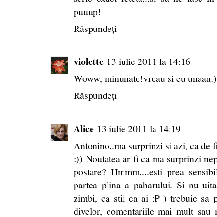
puuup!
Răspundeți
violette
13 iulie 2011 la 14:16
Woww, minunate!vreau si eu unaaa:)..
Răspundeți
Alice
13 iulie 2011 la 14:19
Antonino..ma surprinzi si azi, ca de fi
:)) Noutatea ar fi ca ma surprinzi ne
postare? Hmmm....esti prea sensibila
partea plina a paharului. Si nu uit
zimbi, ca stii ca ai :P ) trebuie sa p
divelor, comentariile mai mult sau m