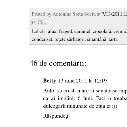
Posted by
Antonina Sofia Sociu
at
7/13/2011 1
Labels:
aluat fraged
,
caramel
,
ciocolată
,
cremă
condensat
,
rețete sărbători
,
smântână
,
tartă
46 de comentarii:
Betty
13 iulie 2011 la 12:19
Anto, sa cresti mare si sanatoasa imp
ca ai implinit 6 luni. Faci o treab
dulcegarii minunate de ziua ta :))
Răspundeți