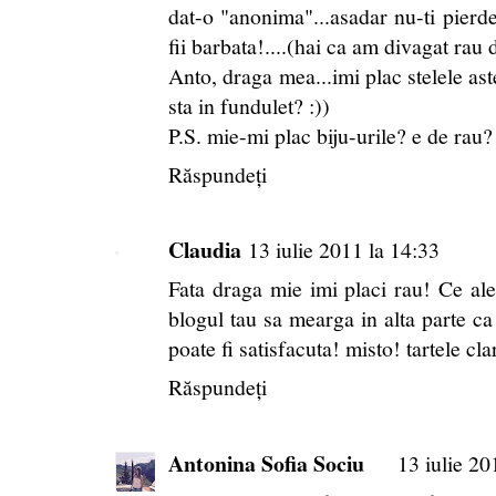
dat-o "anonima"...asadar nu-ti pierde
fii barbata!....(hai ca am divagat rau d
Anto, draga mea...imi plac stelele astea
sta in fundulet? :))
P.S. mie-mi plac biju-urile? e de rau?
Răspundeți
Claudia
13 iulie 2011 la 14:33
Fata draga mie imi placi rau! Ce ale
blogul tau sa mearga in alta parte ca
poate fi satisfacuta! misto! tartele cla
Răspundeți
Antonina Sofia Sociu
13 iulie 20