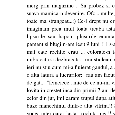
merg prin magazine .. Sa probez si eu
suava mamica-n devenire. Ofc... multe, 
toate ma strangeau..:) Ce-i drept nu e
imaginam prea mult toata treaba asta.
lipsurile sau hapciu plusurile enunta
pamant si blugi n-am iesit 9 luni !! I s
mai cate rochite erau ... colorate-n f
imbracata si dezbracata... imi sticleau o
ieri nu stiu cum mi-a fluierat gandul, a
o alta latura a lucrurilor: rau am facu
de gat.. ""femeieee.. mie de ce nu-mi 
lovita in crestet inca din primii 7 ani d
celor din jur, imi caram trupul dupa at
buze manechinul dintr-o alta vitrina!!
vocea interioara: "asta-i rochita mea!! 