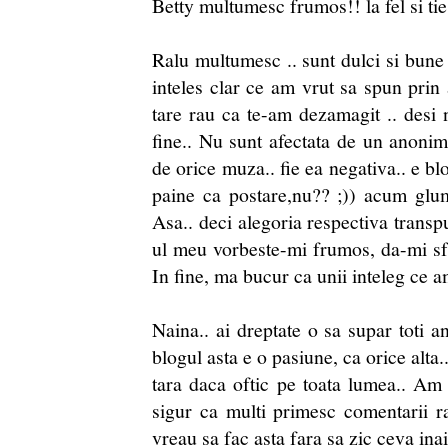
Betty multumesc frumos!! la fel si tie
Ralu multumesc .. sunt dulci si bune
inteles clar ce am vrut sa spun prin 
tare rau ca te-am dezamagit .. desi
fine.. Nu sunt afectata de un anon
de orice muza.. fie ea negativa.. e bl
paine ca postare,nu?? ;)) acum glum
Asa.. deci alegoria respectiva transp
ul meu vorbeste-mi frumos, da-mi sfat
In fine, ma bucur ca unii inteleg ce a
Naina.. ai dreptate o sa supar toti a
blogul asta e o pasiune, ca orice alta.
tara daca oftic pe toata lumea.. Am 
sigur ca multi primesc comentarii r
vreau sa fac asta fara sa zic ceva ina