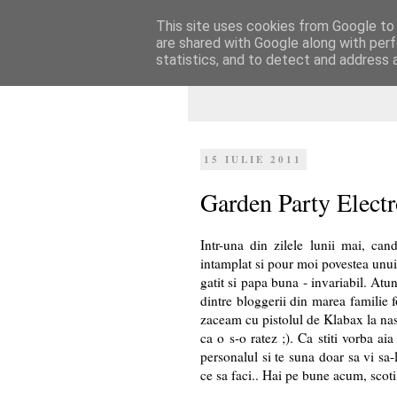
This site uses cookies from Google to d
Dulcegarii culin
are shared with Google along with perf
statistics, and to detect and address 
15 IULIE 2011
Garden Party Elect
Intr-una din zilele lunii mai, ca
intamplat si pour moi povestea unu
gatit si papa buna - invariabil. Atu
dintre bloggerii din marea familie 
zaceam cu pistolul de Klabax la nas
ca o s-o ratez ;). Ca stiti vorba ai
personalul si te suna doar sa vi sa-l
ce sa faci.. Hai pe bune acum, scoti 