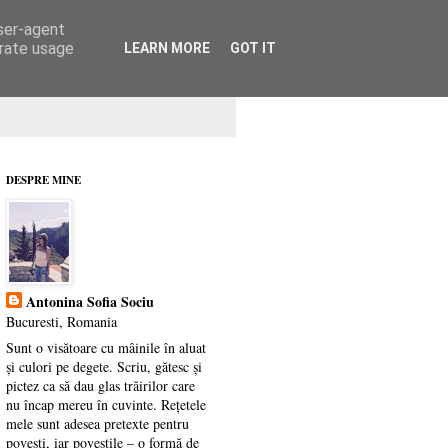
user-agent
erate usage
LEARN MORE
GOT IT
DESPRE MINE
Antonina Sofia Sociu
Bucuresti, Romania
Sunt o visătoare cu mâinile în aluat
și culori pe degete. Scriu, gătesc și
pictez ca să dau glas trăirilor care
nu încap mereu în cuvinte. Rețetele
mele sunt adesea pretexte pentru
povești, iar poveștile – o formă de