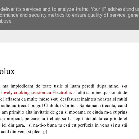
eliver its services and to analyze traffic. Your IP address and 
are
ormance and security metrics to ensure quality of service, gen
abuse.
rolux
nd ma impiedicam de toate usile si luam peretii dupa mine, s-a
i
lovely cooking session cu Electrolux
si altii ca mine, pasionati de
nci aflasem ca multe mese s-au desfasurat inaintea noastra si multi
foodie au trecut pragul Clubului Cortina. Saptamana trecuta, cand
 am primit o alta invitatie de gen si mooama ce ciuda m-a cuprins
a cu norocul, pe care nu trebuie sa-l astepti niciodata ca prinde el
 iei din gara, si na-ti-o buna tu esti cu perfuzia in vena si nu stii
acul din vena si pleci ;))