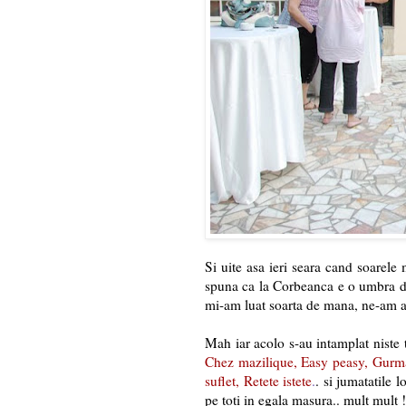
Si uite asa ieri seara cand soarele
spuna ca la Corbeanca e o umbra de
mi-am luat soarta de mana, ne-am a
Mah iar acolo s-au intamplat niste 
Chez mazilique
,
Easy peasy
,
Gurm
suflet
,
Retete istete
.
. si jumatatile l
pe toti in egala masura.. mult mult !