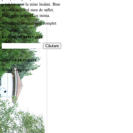
a mă întoarce la mine însămi. Bine
ai venit în colțul meu de suflet,
unde viața se gustă cu inima.
Vizualizați profilul meu complet
RASFOIESTE RETETARUL
GOOGLE TRANSLATE
Select Language
▼