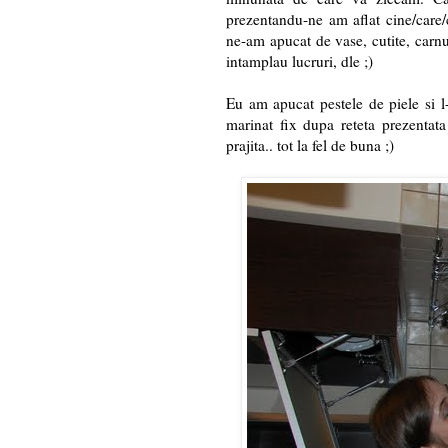
prezentandu-ne am aflat cine/care/c
ne-am apucat de vase, cutite, carnur
intamplau lucruri, dle ;)
Eu am apucat pestele de piele si l
marinat fix dupa reteta prezentata 
prajita.. tot la fel de buna ;)