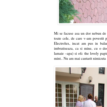
Mi se facuse asa un dor nebun de m
toate cele, de care v-am povestit 
Electrolux, incat am pus in bal
imbratiseaza, ca si mine, cu o deos
lamaie –apa) si ofc the lovely papic
mint.. Nu am mai cantarit nimicuta s