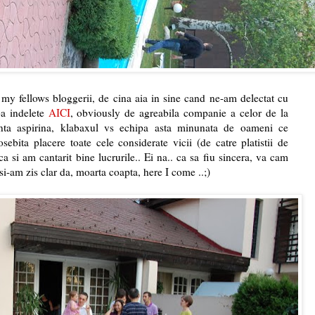
y fellows bloggerii, de cina aia in sine cand ne-am delectat cu
pa indelete
AICI
, obviously de agreabila companie a celor de la
anta aspirina, klabaxul vs echipa asta minunata de oameni ce
ebita placere toate cele considerate vicii (de catre platistii de
a si am cantarit bine lucrurile.. Ei na.. ca sa fiu sincera, va cam
i-am zis clar da, moarta coapta, here I come ..;)