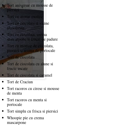
Tort aniversar cu mousse de
piersici
Tort cu arome exotice
Tort cu ciocolata si visine
alcoolizate
Tort cu ciocolata, crema
mascarpone si fructe de padure
Tort cu mousse de ciocolata,
piersici si aroma de portocale
Tort de ciocolata
Tort de ciocolata cu alune si
fructe uscate
Tort de ciocolata si caramel
Tort de Craciun
Tort racoros cu cirese si mousse
de menta
Tort racoros cu menta si
portocale
Tort simplu cu frisca si piersici
Whoopie pie cu crema
mascarpone