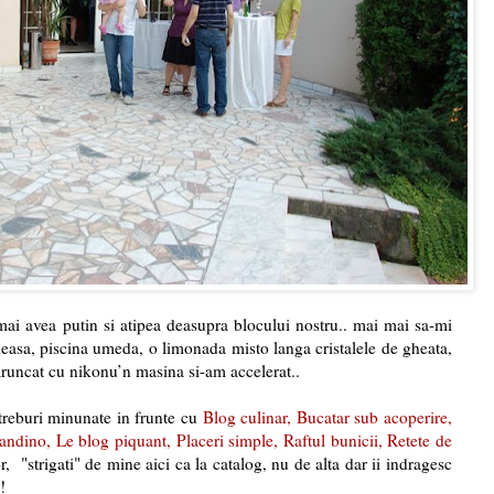
 mai avea putin si atipea deasupra blocului nostru.. mai mai sa-mi
asa, piscina umeda, o limonada misto langa cristalele de gheata,
runcat cu nikonu’n masina si-am accelerat..
treburi minunate in frunte cu
Blog culinar
,
Bucatar sub acoperire
,
andino
,
Le blog piquant
,
Placeri simple
,
Raftul bunicii
,
Retete de
or, "strigati" de mine aici ca la catalog, nu de alta dar ii indragesc
!