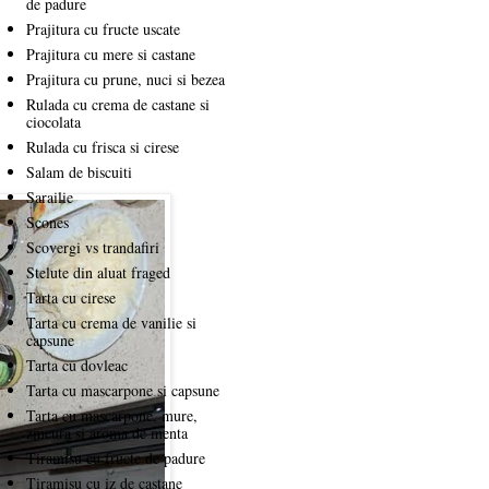
de padure
Prajitura cu fructe uscate
Prajitura cu mere si castane
Prajitura cu prune, nuci si bezea
Rulada cu crema de castane si
ciocolata
Rulada cu frisca si cirese
Salam de biscuiti
Sarailie
Scones
Scovergi vs trandafiri
Stelute din aluat fraged
Tarta cu cirese
Tarta cu crema de vanilie si
capsune
Tarta cu dovleac
Tarta cu mascarpone si capsune
Tarta cu mascarpone, mure,
zmeura si aroma de menta
Tiramisu cu fructe de padure
Tiramisu cu iz de castane