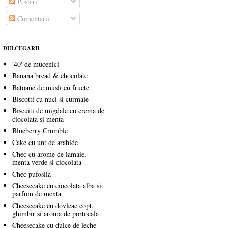
Postări
Comentarii
DULCEGARII
'40' de mucenici
Banana bread & chocolate
Batoane de musli cu fructe
Biscotti cu nuci si curmale
Biscuiti de migdale cu crema de
ciocolata si menta
Blueberry Crumble
Cake cu unt de arahide
Chec cu arome de lamaie,
menta verde si ciocolata
Chec pufosila
Cheesecake cu ciocolata alba si
parfum de menta
Cheesecake cu dovleac copt,
ghimbir si aroma de portocala
Cheesecake cu dulce de leche