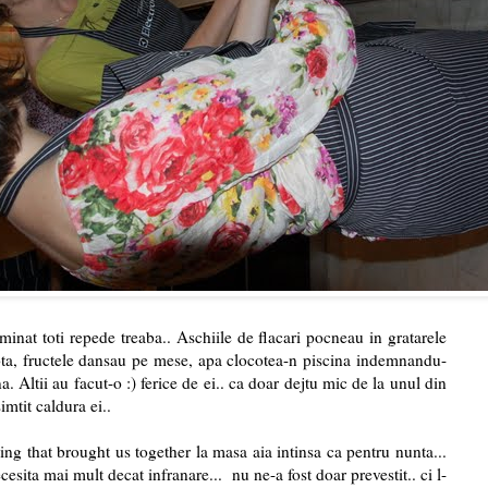
nat toti repede treaba.. Aschiile de flacari pocneau in gratarele
nota, fructele dansau pe mese, apa clocotea-n piscina indemnandu-
 Altii au facut-o :) ferice de ei.. ca doar dejtu mic de la unul din
imtit caldura ei..
thing that brought us together la masa aia intinsa ca pentru nunta...
cesita mai mult decat infranare... nu ne-a fost doar prevestit.. ci l-