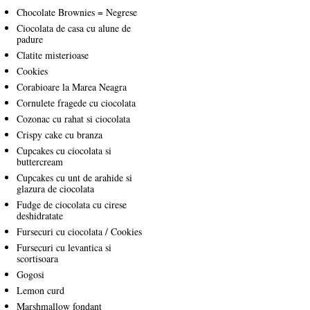
Chocolate Brownies = Negrese
Ciocolata de casa cu alune de
padure
Clatite misterioase
Cookies
Corabioare la Marea Neagra
Cornulete fragede cu ciocolata
Cozonac cu rahat si ciocolata
Crispy cake cu branza
Cupcakes cu ciocolata si
buttercream
Cupcakes cu unt de arahide si
glazura de ciocolata
Fudge de ciocolata cu cirese
deshidratate
Fursecuri cu ciocolata / Cookies
Fursecuri cu levantica si
scortisoara
Gogosi
Lemon curd
Marshmallow fondant