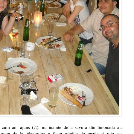
cum am ajuns (?;), nu inainte de a savura din limonada aia
men de la Electrolux a facut oficiile de gazda si uite asa