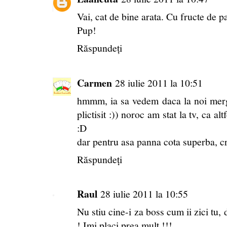
Vai, cat de bine arata. Cu fructe de p
Pup!
Răspundeți
Carmen
28 iulie 2011 la 10:51
hmmm, ia sa vedem daca la noi merg
plictisit :)) noroc am stat la tv, ca al
:D
dar pentru asa panna cota superba, cr
Răspundeți
Raul
28 iulie 2011 la 10:55
Nu stiu cine-i za boss cum ii zici tu, 
! Imi placi prea mult !!!