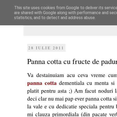
This site uses cookies from Google to deliver its servic
Dulcegarii culinare
are shared with Google along with performance and secur
statistics, and to detect and address abuse.
28 IULIE 2011
Panna cotta cu fructe de padu
Va destainuiam acu ceva vreme cum
panna cotta
dementiala cu menta si d
platit pentru asta ;) Am facut noduri 
deci clar nu mai pap ever panna cotta s
la vale e cu dedicatie speciala pentru
mi clauza primordiala (din pacate verb