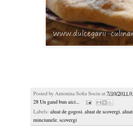
Posted by
Antonina Sofia Sociu
at
7/10/2011 0
28 Un gand bun aici...
Labels:
aluat de gogosi
,
aluat de scovergi
,
aluat
minciunele
,
scovergi