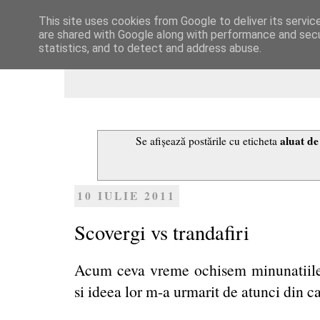
This site uses cookies from Google to deliver its servic
Dulcegarii culinare
are shared with Google along with performance and secur
statistics, and to detect and address abuse.
aluat de
Se afișează postările cu eticheta
10 IULIE 2011
Scovergi vs trandafiri
Acum ceva vreme ochisem minunatiile 
si ideea lor m-a urmarit de atunci din ca