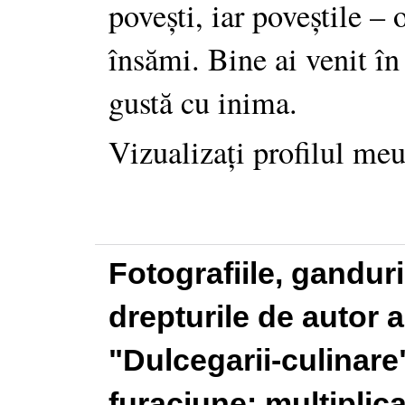
povești, iar poveștile –
însămi. Bine ai venit în
gustă cu inima.
Vizualizați profilul me
Fotografiile, gandur
drepturile de autor a
"Dulcegarii-culinare"
furaciune: multiplic