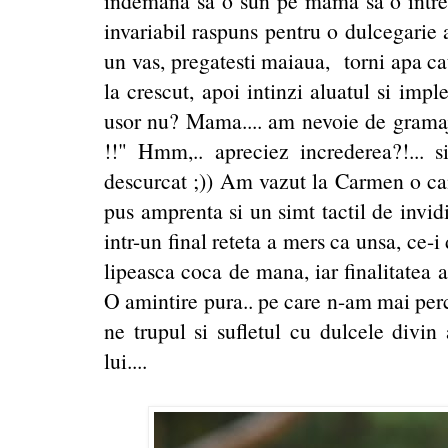
indemana sa o sun pe mama sa o intreb 
invariabil raspuns pentru o dulcegarie a
un vas, pregatesti maiaua, torni apa cat
la crescut, apoi intinzi aluatul si impl
usor nu? Mama.... am nevoie de gramaje
!!" Hmm,.. apreciez increderea?!...
descurcat ;)) Am vazut la Carmen o ca
pus amprenta si un simt tactil de invidi
intr-un final reteta a mers ca unsa, ce-i
lipeasca coca de mana, iar finalitatea a
O amintire pura.. pe care n-am mai perc
ne trupul si sufletul cu dulcele divin 
lui....