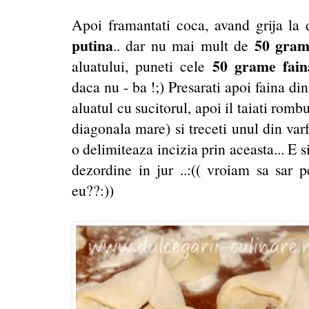
Apoi framantati coca, avand grija la d
putina
50 gra
.. dar nu mai mult de
50 grame fain
aluatului, puneti cele
daca nu - ba !;) Presarati apoi faina din
aluatul cu sucitorul, apoi il taiati rombur
diagonala mare) si treceti unul din var
o delimiteaza incizia prin aceasta... E 
dezordine in jur ..:(( vroiam sa sar p
eu??:))