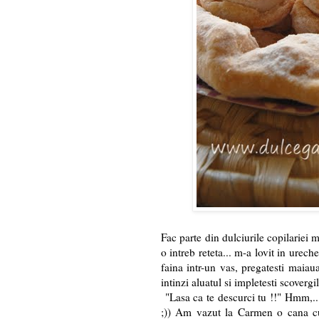
Fac parte din dulciurile copilariei
o intreb reteta... m-a lovit in urec
faina intr-un vas, pregatesti maiaua
intinzi aluatul si impletesti scover
"Lasa ca te descurci tu !!" Hmm,.. 
;)) Am vazut la Carmen o cana cu