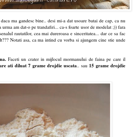
. daca ma gandesc bine.. desi mi-a dat usoare batai de cap, ca nu
a urma am dat-o pe trandafiri... ca-s foarte usor de modelat ;)) fara
rsenalul rautatilor, cea mai dureroasa e sinceritatea... dar ce sa fac
t??? Notati asa, ca ma intind cu vorba si ajungem cine stie unde
ina.
Faceti un crater in mijlocul mormanului de faina pe care il
are ati diluat 7 grame drojdie uscata
15 grame drojdie
.. sau