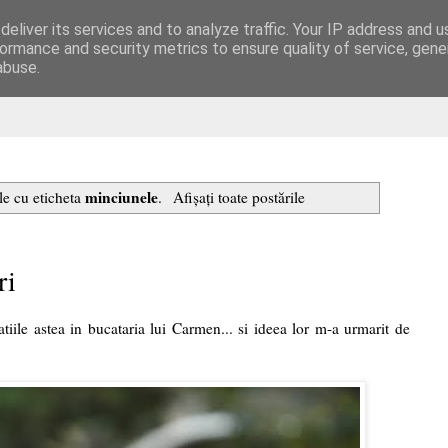
eliver its services and to analyze traffic. Your IP address and 
are
ormance and security metrics to ensure quality of service, gen
abuse.
minciunele
le cu eticheta
.
Afișați toate postările
ri
ile astea in bucataria lui
Carmen
... si ideea lor m-a urmarit de