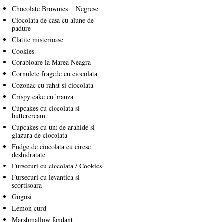
Chocolate Brownies = Negrese
Ciocolata de casa cu alune de
padure
Clatite misterioase
Cookies
Corabioare la Marea Neagra
Cornulete fragede cu ciocolata
Cozonac cu rahat si ciocolata
Crispy cake cu branza
Cupcakes cu ciocolata si
buttercream
Cupcakes cu unt de arahide si
glazura de ciocolata
Fudge de ciocolata cu cirese
deshidratate
Fursecuri cu ciocolata / Cookies
Fursecuri cu levantica si
scortisoara
Gogosi
Lemon curd
Marshmallow fondant