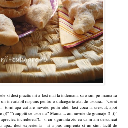
 mele si desi practic mi-a fost mai la indemana sa o sun pe mama sa
he un invariabil raspuns pentru o dulcegarie atat de usoara... "Cerni
, torni apa cat are nevoie, putin ulei.. lasi coca la crescut, apoi
gile ;))" "Yuuppiii ce usor nu? Mama.... am nevoie de gramaje !! ;))"
apreciez increderea?!... si cu siguranta zic eu ca m-am descurcat
 apa.. deci experienta si-a pus amprenta si un simt tactil de