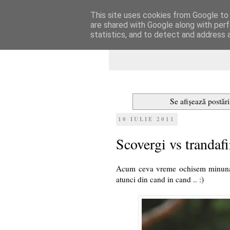
This site uses cookies from Google to d
Dulcegarii culin
are shared with Google along with perf
statistics, and to detect and address 
Se afișează postări
10 IULIE 2011
Scovergi vs trandafi
Acum ceva vreme ochisem minunati
atunci din cand in cand .. :)