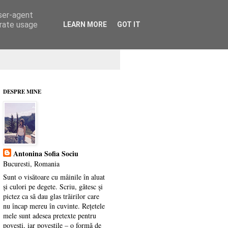
user-agent
erate usage
LEARN MORE
GOT IT
DESPRE MINE
Antonina Sofia Sociu
Bucuresti, Romania
Sunt o visătoare cu mâinile în aluat
și culori pe degete. Scriu, gătesc și
pictez ca să dau glas trăirilor care
nu încap mereu în cuvinte. Rețetele
mele sunt adesea pretexte pentru
povești, iar poveștile – o formă de