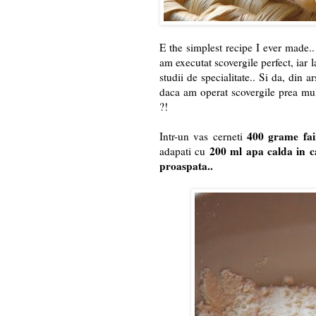
E the simplest recipe I ever made.
am executat scovergile perfect, iar l
studii de specialitate.. Si da, din a
daca am operat scovergile prea mul
?!
400 grame fa
Intr-un vas cerneti
200 ml apa calda in c
adapati cu
proaspata..