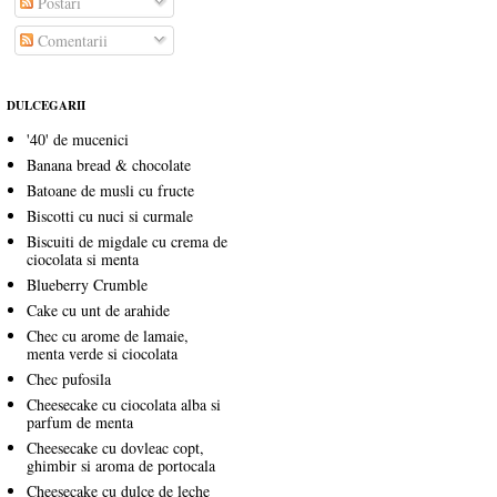
Postări
Comentarii
DULCEGARII
'40' de mucenici
Banana bread & chocolate
Batoane de musli cu fructe
Biscotti cu nuci si curmale
Biscuiti de migdale cu crema de
ciocolata si menta
Blueberry Crumble
Cake cu unt de arahide
Chec cu arome de lamaie,
menta verde si ciocolata
Chec pufosila
Cheesecake cu ciocolata alba si
parfum de menta
Cheesecake cu dovleac copt,
ghimbir si aroma de portocala
Cheesecake cu dulce de leche