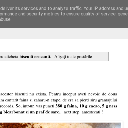
eliver its services and to analyze traffic. Your IP address and 
are
ormance and security metrics to ensure quality of service, gen
abuse.
biscuiti crocanti
 cu eticheta
.
Afișați toate postările
cestor biscuiti nu exista. Pentru inceput aveti nevoie de doua
am cantarit faina si zaharu-n etape, de era sa pierd siru gramajului
380 g faina, 10 g cacao, 5 g ness
records. So,
intr-un vas
puneti
5 g bicarbonat si un praf de sare.
.. next step: amestecati !