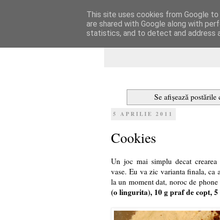
This site uses cookies from Google to d
Dulcegarii culin
are shared with Google along with perf
statistics, and to detect and address 
Se afișează postările
5 APRILIE 2011
Cookies
Un joc mai simplu decat crearea a
vase. Eu va zic varianta finala, ca 
la un moment dat, noroc de phone 
(o lingurita), 10 g praf de copt, 