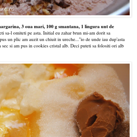
margarina, 3 oua mari, 100 g smantana, 1 lingura unt de
eti sa-l omiteti pe asta. Initial eu zahar brun mi-am dorit sa
pus un plic am auzit un chiuit in ureche..."io de unde iau dup'asta
 sec si am pus in cookies cristal alb. Deci puteti sa folositi ori alb