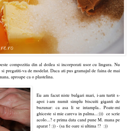
este compozitia din al doilea si incorporati usor cu lingura. Nu
e si pregatiti-va de modelat. Daca ati pus gramajul de faina de mai
a mana, aproape ca o plastelina.
Eu am facut niste bulgari mari, i-am turtit s-
apoi i-am numit simplu biscuiti giganti de
buzunar: ca asa li se intampla.. Poate-mi
ghiceste si mie careva in palma...:))) ce scrie
acolo...? e prima data cand pune M. mana pe
aparat ! :)) - (sa fie oare si ultima !? :))