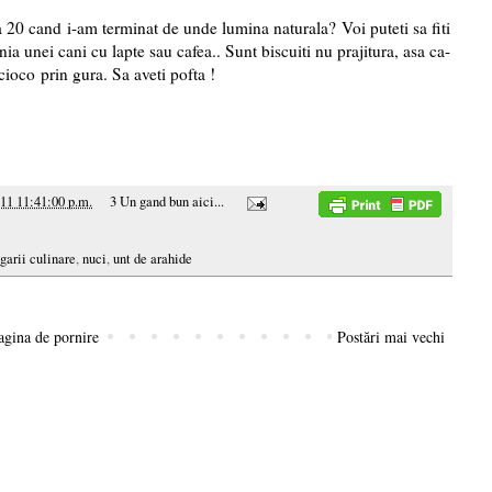
a 20 cand i-am terminat de unde lumina naturala? Voi puteti sa fiti
ania unei cani cu lapte sau cafea.. Sunt biscuiti nu prajitura, asa ca-
cioco prin gura. Sa aveti pofta !
11 11:41:00 p.m.
3 Un gand bun aici...
garii culinare
,
nuci
,
unt de arahide
agina de pornire
Postări mai vechi