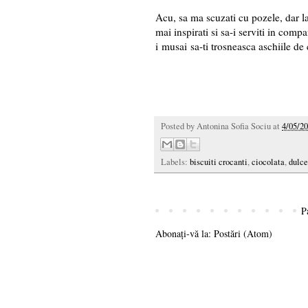
Acu, sa ma scuzati cu pozele, dar l
mai inspirati si sa-i serviti in comp
i musai sa-ti trosneasca aschiile de 
Posted by
Antonina Sofia Sociu
at
4/05/20
Labels:
biscuiti crocanti
,
ciocolata
,
dulce
P
Abonați-vă la:
Postări (Atom)