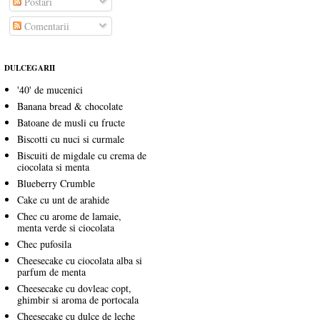
Postări
Comentarii
DULCEGARII
'40' de mucenici
Banana bread & chocolate
Batoane de musli cu fructe
Biscotti cu nuci si curmale
Biscuiti de migdale cu crema de
ciocolata si menta
Blueberry Crumble
Cake cu unt de arahide
Chec cu arome de lamaie,
menta verde si ciocolata
Chec pufosila
Cheesecake cu ciocolata alba si
parfum de menta
Cheesecake cu dovleac copt,
ghimbir si aroma de portocala
Cheesecake cu dulce de leche