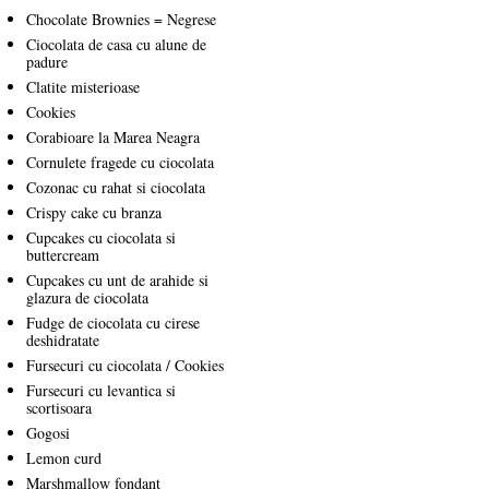
Chocolate Brownies = Negrese
Ciocolata de casa cu alune de
padure
Clatite misterioase
Cookies
Corabioare la Marea Neagra
Cornulete fragede cu ciocolata
Cozonac cu rahat si ciocolata
Crispy cake cu branza
Cupcakes cu ciocolata si
buttercream
Cupcakes cu unt de arahide si
glazura de ciocolata
Fudge de ciocolata cu cirese
deshidratate
Fursecuri cu ciocolata / Cookies
Fursecuri cu levantica si
scortisoara
Gogosi
Lemon curd
Marshmallow fondant