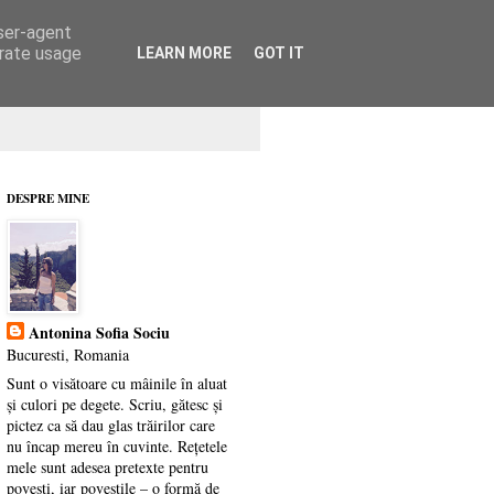
user-agent
erate usage
LEARN MORE
GOT IT
DESPRE MINE
Antonina Sofia Sociu
Bucuresti, Romania
Sunt o visătoare cu mâinile în aluat
și culori pe degete. Scriu, gătesc și
pictez ca să dau glas trăirilor care
nu încap mereu în cuvinte. Rețetele
mele sunt adesea pretexte pentru
povești, iar poveștile – o formă de