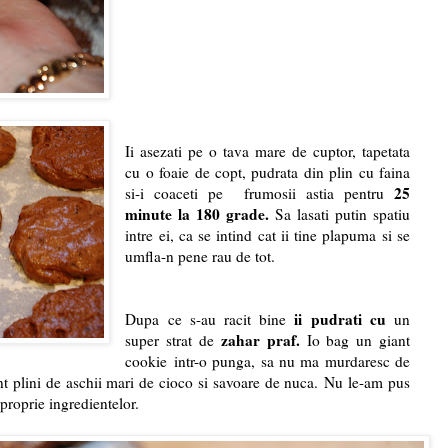
Ii asezati pe o tava mare de cuptor, tapetata
cu o foaie de copt, pudrata din plin cu faina
25
si-i coaceti pe frumosii astia pentru
minute la 180 grade.
Sa lasati putin spatiu
intre ei, ca se intind cat ii tine plapuma si se
umfla-n pene rau de tot.
ii pudrati cu
Dupa ce s-au racit bine
un
zahar praf.
super strat de
Io bag un giant
cookie intr-o punga, sa nu ma murdaresc de
nt plini de aschii mari de cioco si savoare de nuca. Nu le-am pus
 proprie ingredientelor.