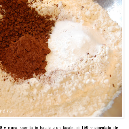
0 g nuca
si 150 g ciocolata de
snopita in bataie c-un facalet