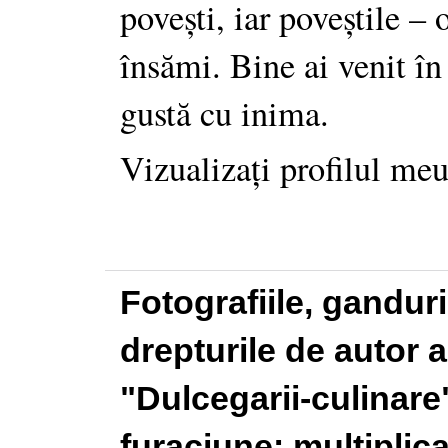
povești, iar poveștile –
însămi. Bine ai venit în
gustă cu inima.
Vizualizați profilul me
Fotografiile, gandur
drepturile de autor a
"Dulcegarii-culinare"
furaciune: multiplic