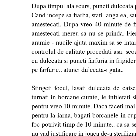
Dupa timpul ala scurs, puneti dulceata p
Cand incepe sa fiarba, stati langa ea, sa
amestecati. Dupa vreo 40 minute de fie
amestecati mereu sa nu se prinda. Fie
aramie - nucile ajuta maxim sa se inta
controlul de calitate procedati asa: scoa
cu dulceata si puneti farfuria in frigid
pe farfurie.. atunci dulceata-i gata..
Stingeti focul, lasati dulceata de cais
turnati in borcane curate,
le infiletati
pentru vreo 10 minute. Daca faceti mai m
pentru la iarna, bagati borcanele in cup
foc potrivit timp de 10 minute.. ca sa s
nu vad justificare in joaca de-a steriliza