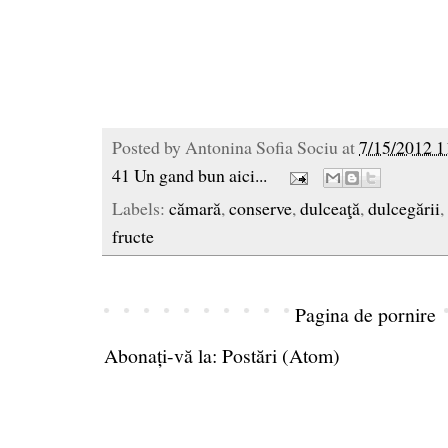
Posted by
Antonina Sofia Sociu
at
7/15/2012 1
41 Un gand bun aici...
Labels:
cămară
,
conserve
,
dulceaţă
,
dulcegării
,
fructe
Pagina de pornire
Abonați-vă la:
Postări (Atom)