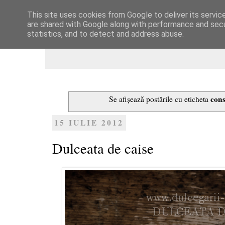
This site uses cookies from Google to deliver its servic
Dulcegarii culinare
are shared with Google along with performance and secur
statistics, and to detect and address abuse.
cons
Se afișează postările cu eticheta
15 IULIE 2012
Dulceata de caise