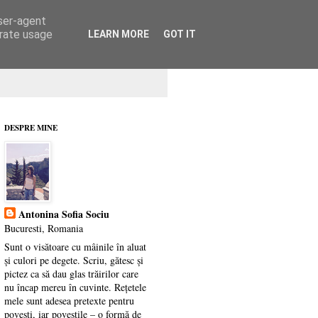
user-agent
erate usage
LEARN MORE
GOT IT
DESPRE MINE
Antonina Sofia Sociu
Bucuresti, Romania
Sunt o visătoare cu mâinile în aluat
și culori pe degete. Scriu, gătesc și
pictez ca să dau glas trăirilor care
nu încap mereu în cuvinte. Rețetele
mele sunt adesea pretexte pentru
povești, iar poveștile – o formă de