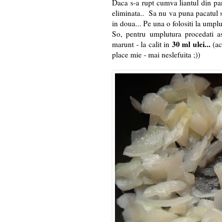
Daca s-a rupt cumva liantul din part
eliminata.. Sa nu va puna pacatul s
in doua... Pe una o folositi la umplu
So, pentru umplutura procedati a
30 ml ulei...
marunt - la calit in
(ac
place mie - mai neslefuita ;))