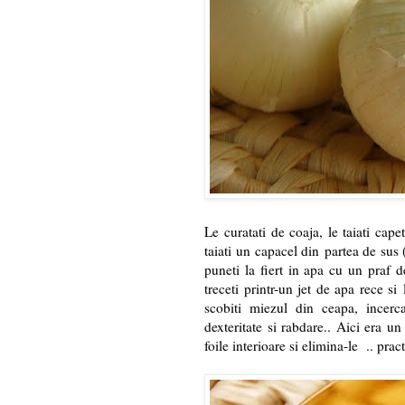
Le curatati de coaja, le taiati cape
taiati un capacel din partea de sus (c
puneti la fiert in apa cu un praf d
treceti printr-un jet de apa rece si
scobiti miezul din ceapa, incerca
dexteritate si rabdare.. Aici era 
foile interioare si elimina-le .. pract