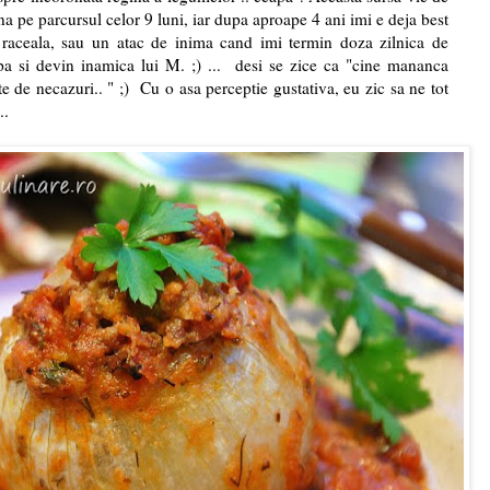
tena pe parcursul celor 9 luni, iar dupa aproape 4 ani imi e deja best
raceala, sau un atac de inima cand imi termin doza zilnica de
pa si devin inamica lui M. ;) ... desi se zice ca "cine mananca
 de necazuri.. " ;) Cu o asa perceptie gustativa, eu zic sa ne tot
..