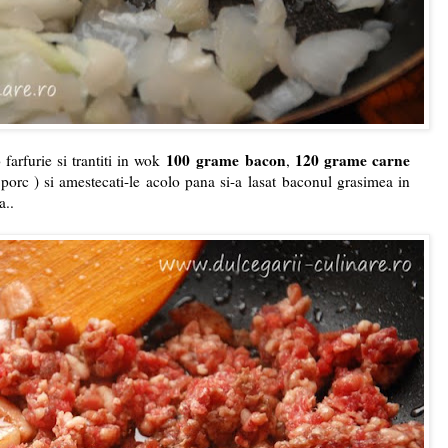
100 grame bacon
120 grame carne
 farfurie si trantiti in wok
,
orc ) si amestecati-le acolo pana si-a lasat baconul grasimea in
a..