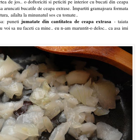
ea de jos.. o doftoriciti si peticiti pe interior cu bucati din ceapa
a aruncati bucatile de ceapa extrase. Impartiti gramajoara formata
tura, ailalta la minunatul sos cu tomate..
jumatate din cantitatea de ceapa extrasa
sa: puneti
- taiata
u voi sa nu faceti ca mine.. eu n-am maruntit-o deloc.. ca asa imi