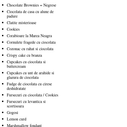
Chocolate Brownies = Negrese
Ciocolata de casa cu alune de
padure
Clatite misterioase
Cookies
Corabioare la Marea Neagra
Cornulete fragede cu ciocolata
Cozonac cu rahat si ciocolata
Crispy cake cu branza
Cupcakes cu ciocolata si
buttercream
Cupcakes cu unt de arahide si
glazura de ciocolata
Fudge de ciocolata cu cirese
deshidratate
Fursecuri cu ciocolata / Cookies
Fursecuri cu levantica si
scortisoara
Gogosi
Lemon curd
Marshmallow fondant