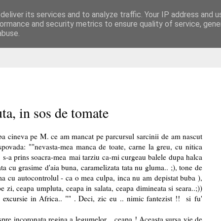
eliver its services and to analyze traffic. Your IP address and 
are
ormance and security metrics to ensure quality of service, gen
abuse.
a, in sos de tomate
reba cineva pe M. ce am mancat pe parcursul sarcinii de am nascut
spovada: ""nevasta-mea manca de toate, carne la greu, cu nitica
. s-a prins soacra-mea mai tarziu ca-mi curgeau balele dupa halca
ata cu grasime d'aia buna, caramelizata tata nu gluma.. ;), tone de
 cu autocontrolul - ca o mea culpa, inca nu am depistat buba ),
e zi, ceapa umpluta, ceapa in salata, ceapa dimineata si seara..;))
excursie in Africa.. "" . Deci, zic eu .. nimic fantezist !! si fu'
spre incoronata regina a legumelor .. ceapa ! Aceasta sursa vie de