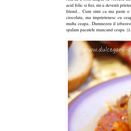
acid folic si fier, mi-a devenit prie
friend... Cum simt ca ma paste o 
ciocolata, ma imprietenesc cu cea
multa ceapa.. Dumnezeu il izbaveste
spalam pacatele mancand ceapa :)).