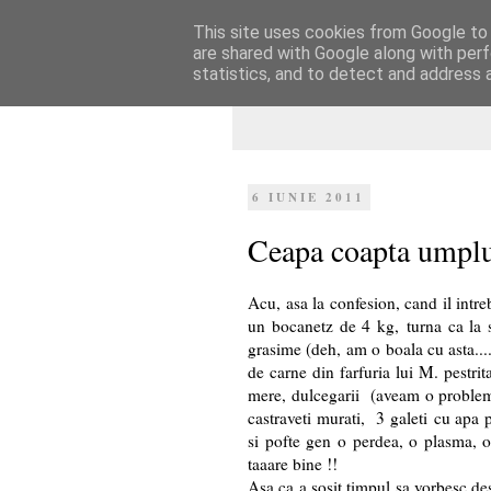
This site uses cookies from Google to d
Dulcegarii culin
are shared with Google along with perf
statistics, and to detect and address 
6 IUNIE 2011
Ceapa coapta umplut
Acu, asa la confesion, cand il int
un bocanetz de 4 kg, turna ca la 
grasime (deh, am o boala cu asta...
de carne din farfuria lui M. pestrit
mere, dulcegarii (aveam o problema
castraveti murati, 3 galeti cu apa p
si pofte gen o perdea, o plasma, o 
taaare bine !!
Asa ca a sosit timpul sa vorbesc de