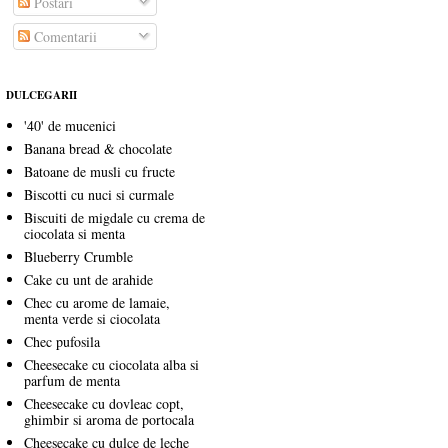
Postări
Comentarii
DULCEGARII
'40' de mucenici
Banana bread & chocolate
Batoane de musli cu fructe
Biscotti cu nuci si curmale
Biscuiti de migdale cu crema de
ciocolata si menta
Blueberry Crumble
Cake cu unt de arahide
Chec cu arome de lamaie,
menta verde si ciocolata
Chec pufosila
Cheesecake cu ciocolata alba si
parfum de menta
Cheesecake cu dovleac copt,
ghimbir si aroma de portocala
Cheesecake cu dulce de leche