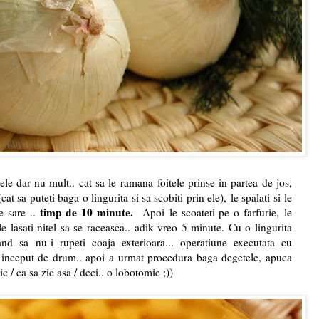
tele dar nu mult.. cat sa le ramana foitele prinse in partea de jos,
at sa puteti baga o lingurita si sa scobiti prin ele), le spalati si le
timp de 10 minute.
e sare ..
Apoi le scoateti pe o farfurie, le
 le lasati nitel sa se raceasca.. adik vreo 5 minute. Cu o lingurita
nd sa nu-i rupeti coaja exterioara... operatiune executata cu
un inceput de drum.. apoi a urmat procedura baga degetele, apuca
ic / ca sa zic asa / deci.. o lobotomie ;))