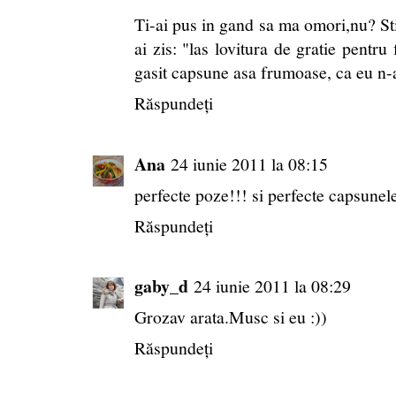
Ti-ai pus in gand sa ma omori,nu? Sti
ai zis: "las lovitura de gratie pen
gasit capsune asa frumoase, ca eu n
Răspundeți
Ana
24 iunie 2011 la 08:15
perfecte poze!!! si perfecte capsunele
Răspundeți
gaby_d
24 iunie 2011 la 08:29
Grozav arata.Musc si eu :))
Răspundeți