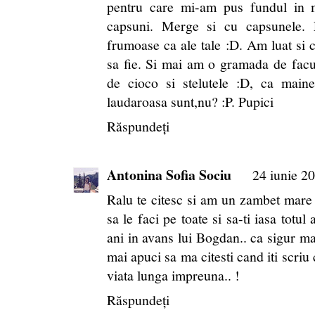
pentru care mi-am pus fundul in 
capsuni. Merge si cu capsunele.
frumoase ca ale tale :D. Am luat si c
sa fie. Si mai am o gramada de facut:
de cioco si stelutele :D, ca main
laudaroasa sunt,nu? :P. Pupici
Răspundeți
Antonina Sofia Sociu
24 iunie 20
Ralu te citesc si am un zambet mare p
sa le faci pe toate si sa-ti iasa totul 
ani in avans lui Bogdan.. ca sigur mai
mai apuci sa ma citesti cand iti scri
viata lunga impreuna.. !
Răspundeți