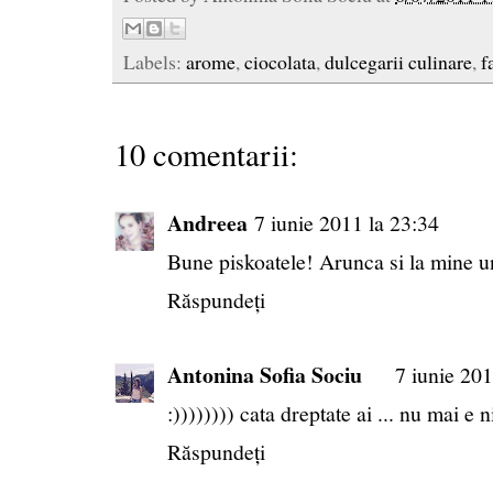
Labels:
arome
,
ciocolata
,
dulcegarii culinare
,
f
10 comentarii:
Andreea
7 iunie 2011 la 23:34
Bune piskoatele! Arunca si la mine un
Răspundeți
Antonina Sofia Sociu
7 iunie 201
:)))))))) cata dreptate ai ... nu mai e 
Răspundeți