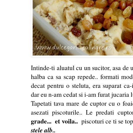
Intinde-ti aluatul cu un sucitor, asa de
halba ca sa scap repede.. formati mod
decat pentru o steluta, era suparat ca
dar eu n-am cedat si i-am furat jucaria l
Tapetati tava mare de cuptor cu o foaie
asezati piscoturile.. Le predati cupt
grade... et voila..
piscoturi ce ti se top
stele alb
..