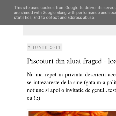
This site uses cookies from Google to deliver its servic
Dulcegarii culinare
are shared with Google along with performance and secur
statistics, and to detect and address abuse.
7 IUNIE 2011
Piscoturi din aluat fraged - l
Nu ma repet in privinta descrierii aces
se intrezareste de la sine (gata m-a pal
notiune si apoi o invitatie de genul.. test
eu !.:)