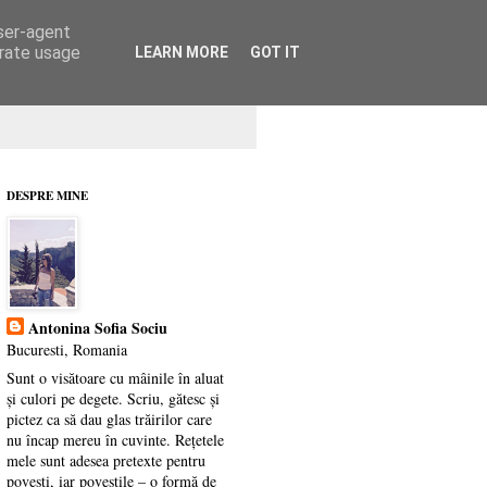
user-agent
erate usage
LEARN MORE
GOT IT
DESPRE MINE
Antonina Sofia Sociu
Bucuresti, Romania
Sunt o visătoare cu mâinile în aluat
și culori pe degete. Scriu, gătesc și
pictez ca să dau glas trăirilor care
nu încap mereu în cuvinte. Rețetele
mele sunt adesea pretexte pentru
povești, iar poveștile – o formă de