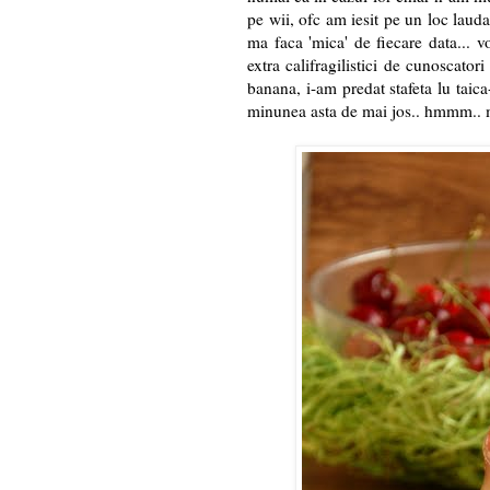
pe wii, ofc am iesit pe un loc laud
ma faca 'mica' de fiecare data... 
extra califragilistici de cunoscato
banana, i-am predat stafeta lu taica
minunea asta de mai jos.. hmmm.. mu