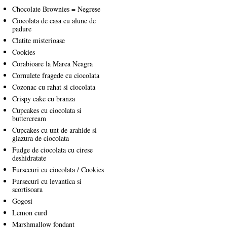
Chocolate Brownies = Negrese
Ciocolata de casa cu alune de
padure
Clatite misterioase
Cookies
Corabioare la Marea Neagra
Cornulete fragede cu ciocolata
Cozonac cu rahat si ciocolata
Crispy cake cu branza
Cupcakes cu ciocolata si
buttercream
Cupcakes cu unt de arahide si
glazura de ciocolata
Fudge de ciocolata cu cirese
deshidratate
Fursecuri cu ciocolata / Cookies
Fursecuri cu levantica si
scortisoara
Gogosi
Lemon curd
Marshmallow fondant