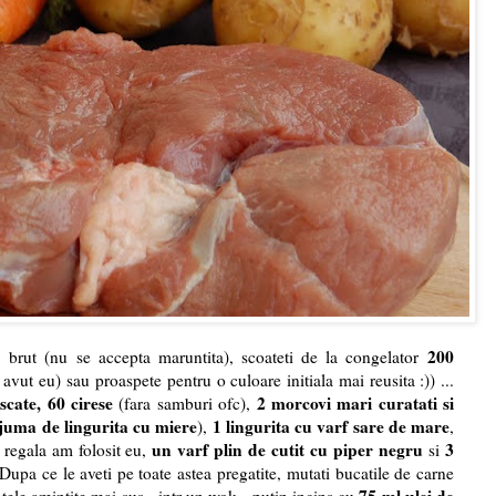
a
200
brut (nu se accepta maruntita), scoateti de la congelator
 avut eu)
sau proaspete pentru o culoare initiala mai reusita :)) ...
cate, 60 cirese
2 morcovi mari curatati si
(fara samburi ofc),
juma de lingurita cu miere
1 lingurita cu varf sare de mare
),
,
un varf plin de cutit cu piper negru
3
regala am folosit eu,
si
. Dupa ce le aveti pe toate astea pregatite, mutati bucatile de carne