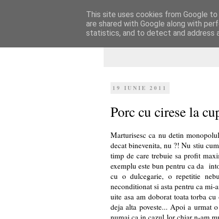
This site uses cookies from Google to d
Dulcegarii culin
are shared with Google along with perf
statistics, and to detect and address 
19 IUNIE 2011
Porc cu cirese la cu
Marturisesc ca nu detin monopolul r
decat binevenita, nu ?! Nu stiu cum
timp de care trebuie sa profit maxi
exemplu este bun pentru ca da intot
cu o dulcegarie, o repetitie ne
neconditionat si asta pentru ca mi-a
uite asa am doborat toata torba cu 
deja alta poveste... Apoi a urmat 
numai ca in cazul lor chiar n-am mu