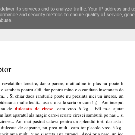
eliver its services and to analyze traffic. Your IP address and 
are
ormance and security metrics to ensure quality of service, gen
abuse.
ptor
evelatiilor terestre, dar o parere, o atitudine in plus nu poate fi
 e sambata pentru altii, dar pentru mine e o cantitate insemnata de
m.. . Si chiar daca randurile poate nu prezinta nici un interes, un
deauna multe lectii... asa c-o sa le scriu oricum ! ;) Am inceput
dulceata de cirese
buna de
, cam vreo 6 kg... Edi m-a ajutat
m luat aparatul ala magic care-i scoate ciresei samburii pe nas .. si
cirese... Am mai pastrat cateva pentru un splendid tort, dar asta-i
o dulceata de capsune, nu prea mult.. cam tot p'acolo vreo 5 kg..
ncit prea mult...vine si reteta asta curand. Apoi prin parc; un joc