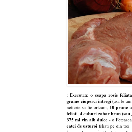
o ceapa rosie feliat
: Executati:
grame ciuperci intregi
(asa le-am
10 prune us
nefierte sa fie oricum,
feliat
4 cuburi zahar brun (sau 
i,
375 ml vin alb dulce -
o Feteasca 
catei de usturoi
feliati pe din trei