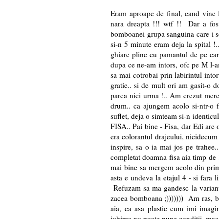
Eram aproape de final, cand vine 
nara dreapta !!! wtf !! Dar a fost
bomboanei grupa sanguina care i se
si-n 5 minute eram deja la spital !
ghiare pline cu pamantul de pe carto
dupa ce ne-am intors, ofc pe M l-a
sa mai cotrobai prin labirintul into
gratie.. si de mult ori am gasit-o d
parca nici urma !.. Am crezut mere
drum.. ca ajungem acolo si-ntr-o 
suflet, deja o simteam si-n identicu
FISA.. Pai bine - Fisa, dar Edi are
era colorantul drajeului, nicidecum 
inspire, sa o ia mai jos pe trahee.
completat doamna fisa aia timp de 
mai bine sa mergem acolo din prima
asta e undeva la etajul 4 - si fara l
Refuzam sa ma gandesc la variante.
zacea bomboana ;))))))) Am ras, b
aia, ca asa plastic cum imi imagin
iubirea nu poate pune conditii, mac