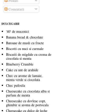
Postări
Comentarii
DULCEGARII
'40' de mucenici
Banana bread & chocolate
Batoane de musli cu fructe
Biscotti cu nuci si curmale
Biscuiti de migdale cu crema de
ciocolata si menta
Blueberry Crumble
Cake cu unt de arahide
Chec cu arome de lamaie,
menta verde si ciocolata
Chec pufosila
Cheesecake cu ciocolata alba si
parfum de menta
Cheesecake cu dovleac copt,
ghimbir si aroma de portocala
Cheesecake cu dulce de leche