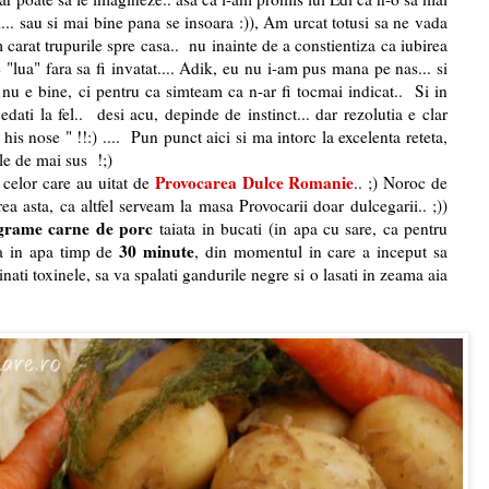
... sau si mai bine pana se insoara :)), Am urcat totusi sa ne vada
 carat trupurile spre casa.. nu inainte de a constientiza ca iubirea
"lua" fara sa fi invatat.... Adik, eu nu i-am pus mana pe nas... si
a nu e bine, ci pentru ca simteam ca n-ar fi tocmai indicat.. Si in
dati la fel.. desi acu, depinde de instinct... dar rezolutia e clar
is nose " !!:) .... Pun punct aici si ma intorc la excelenta reteta,
le de mai sus !;)
Provocarea Dulce Romanie
celor care au uitat de
.. ;) Noroc de
 asta, ca altfel serveam la masa Provocarii doar dulcegarii.. ;))
grame carne de porc
taiata in bucati (in apa cu sare, ca pentru
30 minute
ta in apa timp de
, din momentul in care a inceput sa
nati toxinele, sa va spalati gandurile negre si o lasati in zeama aia