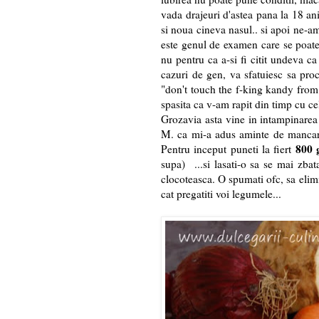
vada drajeuri d'astea pana la 18 ani
si noua cineva nasul.. si apoi ne-am
este genul de examen care se poate 
nu pentru ca a-si fi citit undeva c
cazuri de gen, va sfatuiesc sa proce
"don't touch the f-king kandy from h
spasita ca v-am rapit din timp cu ce
Grozavia asta vine in intampinarea 
M. ca mi-a adus aminte de mancarea
800 
Pentru inceput puneti la fiert
supa) ...si lasati-o sa se mai zba
clocoteasca. O spumati ofc, sa elimi
cat pregatiti voi legumele...