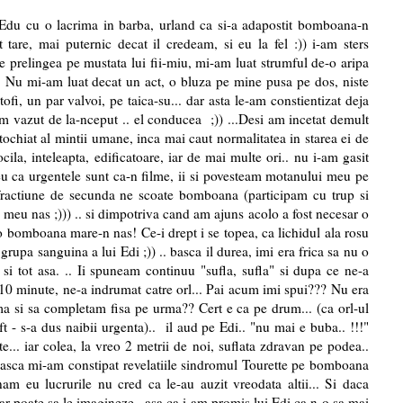
Edu cu o lacrima in barba, urland ca si-a adapostit bomboana-n
 tare, mai puternic decat il credeam, si eu la fel :)) i-am sters
 prelingea pe mustata lui fii-miu, mi-am luat strumful de-o aripa
.. Nu mi-am luat decat un act, o bluza pe mine pusa pe dos, niste
fi, un par valvoi, pe taica-su... dar asta le-am constientizat deja
m vazut de la-nceput .. el conducea ;)) ...Desi am incetat demult
rtochiat al mintii umane, inca mai caut normalitatea in starea ei de
ocila, inteleapta, edificatoare, iar de mai multe ori.. nu i-am gasit
u ca urgentele sunt ca-n filme, ii si povesteam motanului meu pe
fractiune de secunda ne scoate bomboana (participam cu trup si
l meu nas ;))) .. si dimpotriva cand am ajuns acolo a fost necesar o
 o bomboana mare-n nas! Ce-i drept i se topea, ca lichidul ala rosu
grupa sanguina a lui Edi ;)) .. basca il durea, imi era frica sa nu o
. si tot asa. .. Ii spuneam continuu "sufla, sufla" si dupa ce ne-a
10 minute, ne-a indrumat catre orl... Pai acum imi spui??? Nu era
 si sa completam fisa pe urma?? Cert e ca pe drum... (ca orl-ul
ift - s-a dus naibii urgenta).. il aud pe Edi.. "nu mai e buba.. !!!"
.. iar colea, la vreo 2 metrii de noi, suflata zdravan pe podea..
asca mi-am constipat revelatiile sindromul Tourette pe bomboana
am eu lucrurile nu cred ca le-au auzit vreodata altii... Si daca
ar poate sa le imagineze.. asa ca i-am promis lui Edi ca n-o sa mai