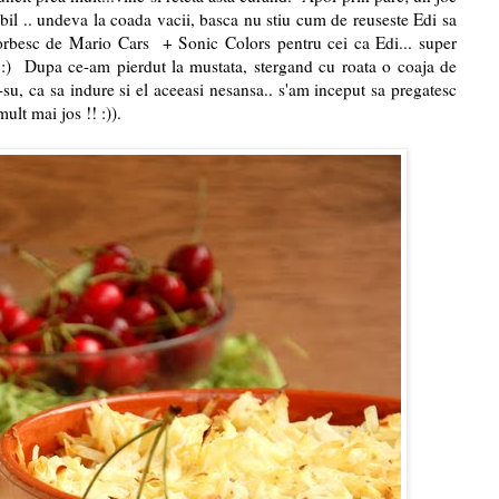
abil .. undeva la coada vacii, basca nu stiu cum de reuseste Edi sa
vorbesc de Mario Cars + Sonic Colors pentru cei ca Edi... super
ri :) Dupa ce-am pierdut la mustata, stergand cu roata o coaja de
-su, ca sa indure si el aceeasi nesansa.. s'am inceput sa pregatesc
lt mai jos !! :)).