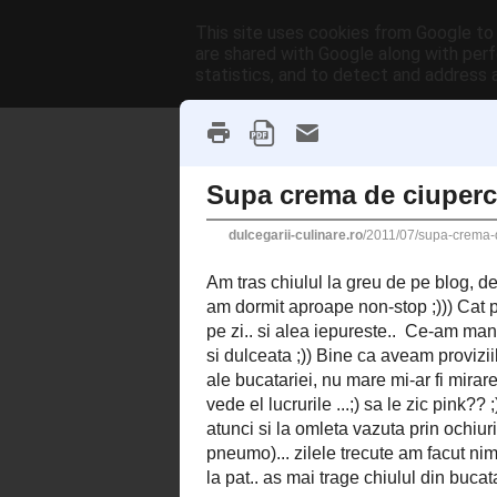
This site uses cookies from Google to d
Dulcegarii culin
are shared with Google along with perf
statistics, and to detect and address 
9 IULIE 2011
Supa crema de ciup
Am tras chiulul la greu de pe blog,
dar nici eu n-am stat degeaba.. Nu
mai-nainte cand imi permiteam cu m
Ce-am mancat zilele astea? Apa plat
paine cu unt si dulceata ;)) Bine c
pachet de unt in frigider.. Ca la ca
cu o panna cotta pe paine si risotto 
sa le zic pink?? ;)) but I love him 
mare mester de atunci si la omleta 