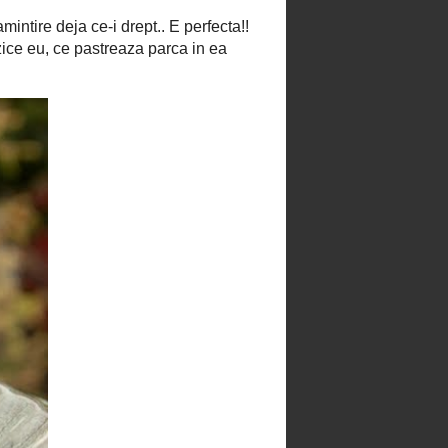
a mă întoarce la mine însămi. Bine
ai venit în colțul meu de suflet,
unde viața se gustă cu inima.
Vizualizați profilul meu complet
RASFOIESTE RETETARUL
GOOGLE TRANSLATE
Select Language
▼