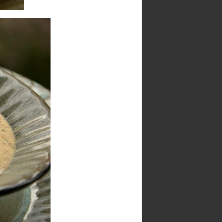
Postări
Comentarii
DULCEGARII
'40' de mucenici
Banana bread & chocolate
Batoane de musli cu fructe
Biscotti cu nuci si curmale
Biscuiti de migdale cu crema de
ciocolata si menta
Blueberry Crumble
Cake cu unt de arahide
Chec cu arome de lamaie,
menta verde si ciocolata
Chec pufosila
Cheesecake cu ciocolata alba si
parfum de menta
Cheesecake cu dovleac copt,
ghimbir si aroma de portocala
Cheesecake cu dulce de leche