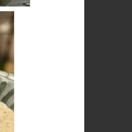
Chocolate Brownies = Negrese
Ciocolata de casa cu alune de
padure
Clatite misterioase
Cookies
Corabioare la Marea Neagra
Cornulete fragede cu ciocolata
Cozonac cu rahat si ciocolata
Crispy cake cu branza
Cupcakes cu ciocolata si
buttercream
Cupcakes cu unt de arahide si
glazura de ciocolata
Fudge de ciocolata cu cirese
deshidratate
Fursecuri cu ciocolata / Cookies
Fursecuri cu levantica si
scortisoara
Gogosi
Lemon curd
Marshmallow fondant