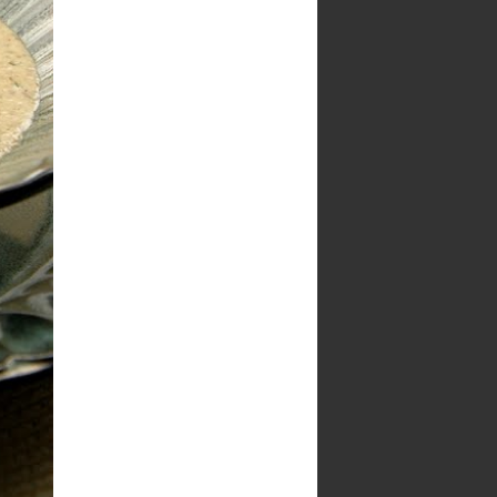
PERSOANE INTERESATE
ABONAŢI-VĂ LA