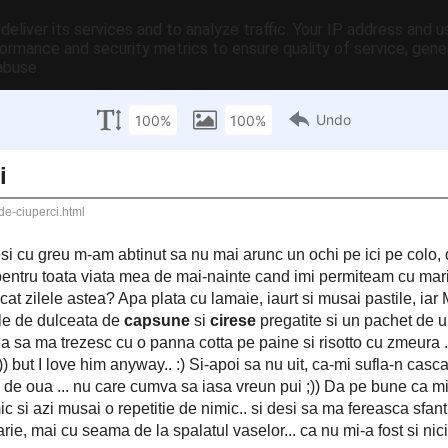
eliver its services and to analyze traffic. Your IP address and 
are
ormance and security metrics to ensure quality of service, gen
abuse.
erci
 desi cu greu m-am abtinut sa nu mai arunc un ochi pe ici pe colo,
, am dormit aproape non-stop ;))) Cat pentru toata viata mea de
ari suspine sa dorm mai mult de 6 ore pe zi.. si alea iepureste..
a cu lamaie, iaurt si musai pastile, iar M s-a indopat la greu cu
capsune
cirese
a aveam proviziile de dulceata de
si
pregatite si un
t de dex e in ale bucatariei, nu mare mi-ar fi mirarea sa ma trezesc
cu zmeura .. si alea cumparate ;)) ca de, asa vede el lucrurile ...;)
clatiteee
anyway.. :) Si-apoi sa nu uit, ca-mi sufla-n casca....
ca-i
vazuta prin ochiuri de oua ... nu care cumva sa iasa vreun pui ;))