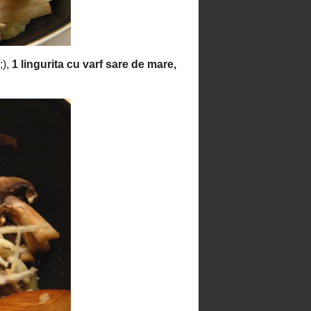
Tort aniversar cu mousse de
piersici
Tort cu arome exotice
Tort cu ciocolata si visine
alcoolizate
Tort cu ciocolata, crema
mascarpone si fructe de padure
Tort cu mousse de ciocolata,
piersici si aroma de portocale
Tort de ciocolata
Tort de ciocolata cu alune si
fructe uscate
Tort de ciocolata si caramel
Tort de Craciun
Tort racoros cu cirese si mousse
de menta
Tort racoros cu menta si
portocale
Tort simplu cu frisca si piersici
Whoopie pie cu crema
mascarpone