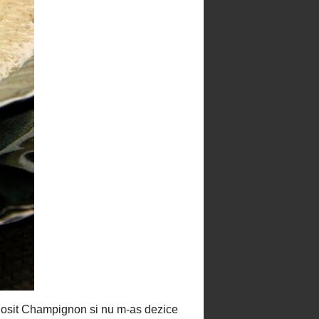
Mini-tarte cu ganache de
ciocolata si dulce de leche
Mousse de ciocolata
Muffins cu chipsuri de ciocolata
Muffins cu ciocolata si
marshmallows de mere
Muffins cu visine
Napolitane cu ciocolata de casa
Pancakes cu fructe de padure
Pandispan cu cirese
Panna cotta cu fructe de padure
Panna cotta cu menta si
dulceata de cirese
Peach Tarte Tatin
Piscoturi din aluat fraged - load
updates
Placinta cu branza, stafide si
menta
Prajitura 'dementa' cu branza
dulce si afine
Prajitura cu ciocolata si fructe