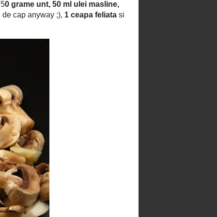
de padure
Prajitura cu fructe uscate
Prajitura cu mere si castane
Prajitura cu prune, nuci si bezea
Rulada cu crema de castane si
ciocolata
Rulada cu frisca si cirese
Salam de biscuiti
Sarailie
Scones
Scovergi vs trandafiri
Stelute din aluat fraged
Tarta cu cirese
Tarta cu crema de vanilie si
capsune
Tarta cu dovleac
Tarta cu mascarpone si capsune
Tarta cu mascarpone, mure,
zmeura si aroma de menta
Tiramisu cu fructe de padure
Tiramisu cu iz de castane