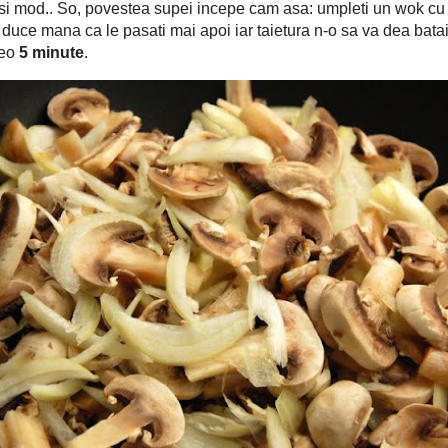
grame ciuperci
... de preferat ar fi de mai multe tipuri, dar eu am
ce nici data viitoare sa le uzitez in acelasi mod.. So, povestea
0 grame unt, 50 ml ulei masline, 500 grame ciuperci
 wok cu 5
1
sati mai apoi iar taietura n-o sa va dea batai de cap anyway ;),
5 minute
 foc iute.. timp de vreo
.