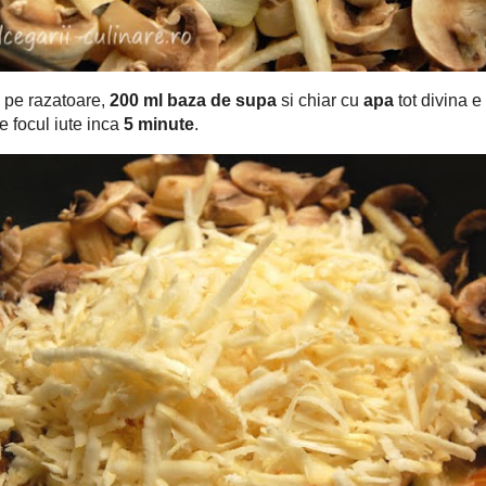
200 ml baza de supa
apa
ta pe razatoare,
si chiar cu
tot divina e
mare, 1 varf de satar cu piper
5
si le lasati pe focul iute inca