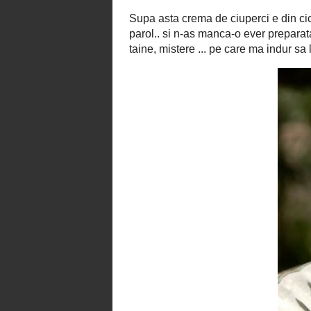
Da pe bune ca mi-a placut experien
musai o repetitie de nimic.. si desi
mai trage chiulul din bucatarie, ma
este dor :)
Supa asta crema de ciuperci e din c
amintire deja ce-i drept.. E perfe
cremoasa, satioasa, cu un gust comp
ma indur sa le dezvalui eu ;))