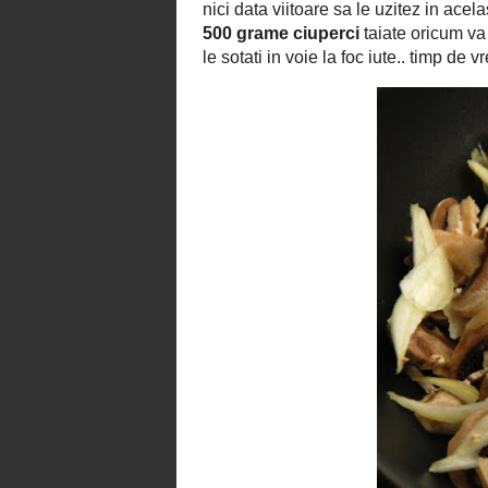
500 
Intai de toate aveti nevoie de
folosit Champignon si nu m-as dezi
supei incepe cam asa: umpleti un
taiate oricum va duce mana ca le pa
ceapa feliata
si le sotati in voie la