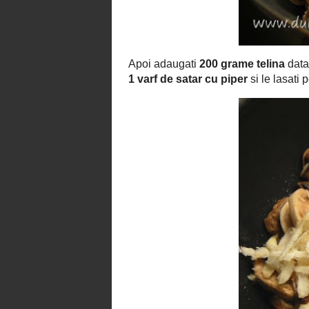
200 grame telina
Apoi adaugati
da
1 lingurita cu varf sare de 
;),
minute
.