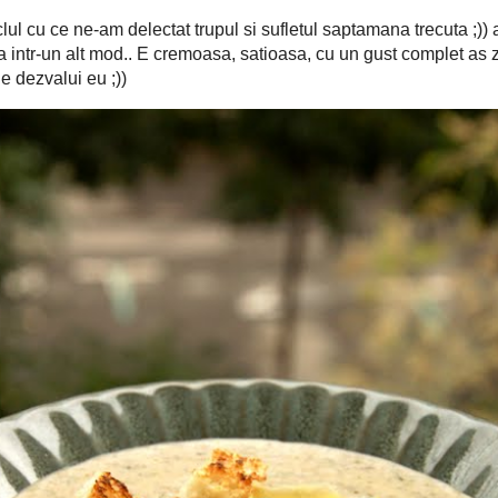
ta asta (exclus pneumo)... zilele trecute am facut nimic si azi
 sa ma fereasca sfantul de o alta boala care sa ma rapuna la pat.. as
i cu seama de la spalatul vaselor... ca nu mi-a fost si nici nu-mi
iclul cu ce ne-am delectat trupul si sufletul saptamana trecuta ;))
cta!! parol.. si n-as manca-o ever preparata intr-un alt mod.. E
let as zice eu, ce pastreaza parca in ea taine, mistere ... pe care