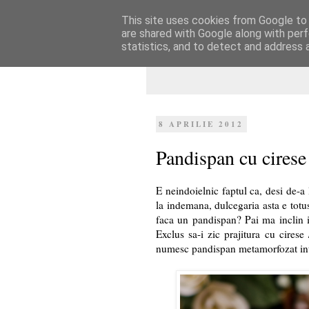
This site uses cookies from Google to d
Dulcegarii culin
are shared with Google along with perf
statistics, and to detect and address 
8 APRILIE 2012
Pandispan cu cirese
E neindoielnic faptul ca, desi de-
la indemana, dulcegaria asta e totus
faca un pandispan? Pai ma inclin in
Exclus sa-i zic prajitura cu cirese
numesc pandispan metamorfozat intr-