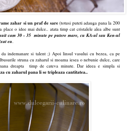
grame zahar
si un praf de sare
(totusi puteti adauga pana la 200
place o idee mai dulce.. atata timp cat cristalele alea albe sunt
nuit cam 30 - 35 minute pe putere mare, cu KA-ul sau Ken-ul
ixat eu
.
da indemanare si talent ;) Apoi linsul vasului cu bezea, ca pe
busurile struna cu zaharul si moama iesea o nebunie dulce, care
 mana dreapta timp de cateva minute. Dar ideea e simpla si
za cu zaharul pana li se tripleaza cantitatea..