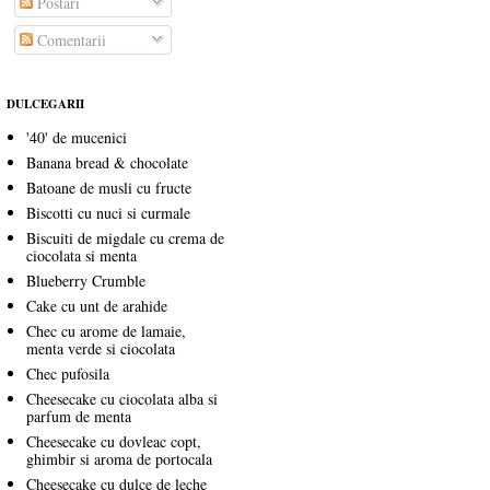
Postări
Comentarii
DULCEGARII
'40' de mucenici
Banana bread & chocolate
Batoane de musli cu fructe
Biscotti cu nuci si curmale
Biscuiti de migdale cu crema de
ciocolata si menta
Blueberry Crumble
Cake cu unt de arahide
Chec cu arome de lamaie,
menta verde si ciocolata
Chec pufosila
Cheesecake cu ciocolata alba si
parfum de menta
Cheesecake cu dovleac copt,
ghimbir si aroma de portocala
Cheesecake cu dulce de leche