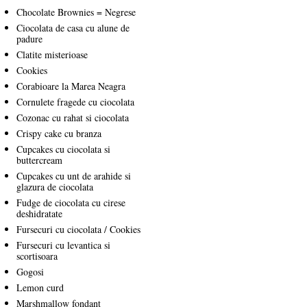
Chocolate Brownies = Negrese
Ciocolata de casa cu alune de
padure
Clatite misterioase
Cookies
Corabioare la Marea Neagra
Cornulete fragede cu ciocolata
Cozonac cu rahat si ciocolata
Crispy cake cu branza
Cupcakes cu ciocolata si
buttercream
Cupcakes cu unt de arahide si
glazura de ciocolata
Fudge de ciocolata cu cirese
deshidratate
Fursecuri cu ciocolata / Cookies
Fursecuri cu levantica si
scortisoara
Gogosi
Lemon curd
Marshmallow fondant