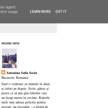
user-agent
erate usage
LEARN MORE
GOT IT
DESPRE MINE
Antonina Sofia Sociu
Bucuresti, Romania
Sunt o visătoare cu mâinile în aluat
și culori pe degete. Scriu, gătesc și
pictez ca să dau glas trăirilor care
nu încap mereu în cuvinte. Rețetele
mele sunt adesea pretexte pentru
povești, iar poveștile – o formă de