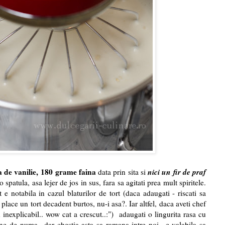
a de vanilie,
180 grame faina
nici un fir de praf
data prin sita si
 spatula, asa lejer de jos in sus, fara sa agitati prea mult spiritele.
 e notabila in cazul blaturilor de tort (daca adaugati - riscati sa
place un tort decadent burtos, nu-i asa?. Iar altfel, daca aveti chef
 inexplicabil.. wow cat a crescut..:") adaugati o lingurita rasa cu
ne de numa.. dar chestia asta sa ramana intre noi.. e valabila sa