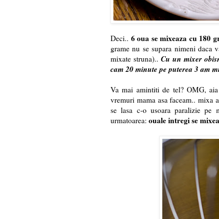
6 oua se mixeaza cu 180 
Deci..
grame nu se supara nimeni daca va 
Cu un mixer obis
mixate struna)..
cam 20 minute pe puterea 3 am m
Va mai amintiti de tel? OMG, aia 
vremuri mama asa faceam.. mixa al
se lasa c-o usoara paralizie pe
ouale intregi se mixea
urmatoarea: