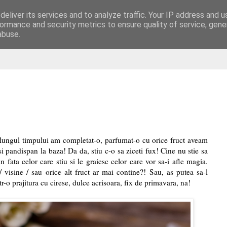
eliver its services and to analyze traffic. Your IP address and 
are
ormance and security metrics to ensure quality of service, gen
abuse.
a lungul timpului am completat-o, parfumat-o cu orice fruct aveam
i pandispan la baza! Da da, stiu c-o sa ziceti fux! Cine nu stie sa
 fata celor care stiu si le graiesc celor care vor sa-i afle magia.
 / visine / sau orice alt fruct ar mai contine?! Sau, as putea sa-l
o prajitura cu cirese, dulce acrisoara, fix de primavara, na!