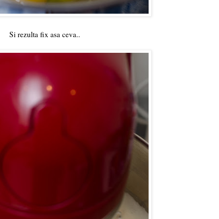
Si rezulta fix asa ceva..