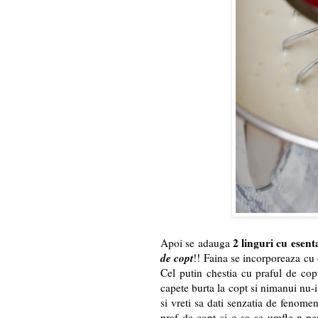
2 linguri cu esent
Apoi se adauga
de copt
!! Faina se incorporeaza cu o
Cel putin chestia cu praful de copt
capete burta la copt si nimanui nu-i 
si vreti sa dati senzatia de fenomen
praf de copt si o sa se umfle-n pe