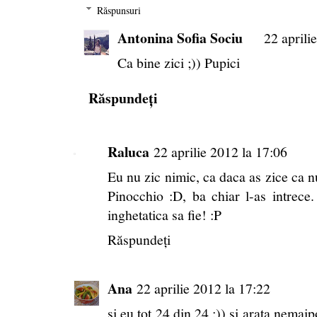
Răspunsuri
Antonina Sofia Sociu
22 aprili
Ca bine zici ;)) Pupici
Răspundeți
Raluca
22 aprilie 2012 la 17:06
Eu nu zic nimic, ca daca as zice ca nu
Pinocchio :D, ba chiar l-as intrece
inghetatica sa fie! :P
Răspundeți
Ana
22 aprilie 2012 la 17:22
si eu tot 24 din 24 :)) si arata nemaip