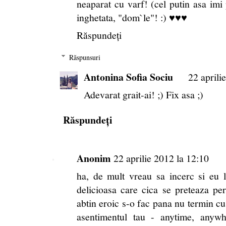
neaparat cu varf! (cel putin asa im
inghetata, "dom`le"! :) ♥♥♥
Răspundeți
Răspunsuri
Antonina Sofia Sociu
22 aprili
Adevarat grait-ai! ;) Fix asa ;)
Răspundeți
Anonim
22 aprilie 2012 la 12:10
ha, de mult vreau sa incerc si eu
delicioasa care cica se preteaza p
abtin eroic s-o fac pana nu termin cu 
asentimentul tau - anytime, an