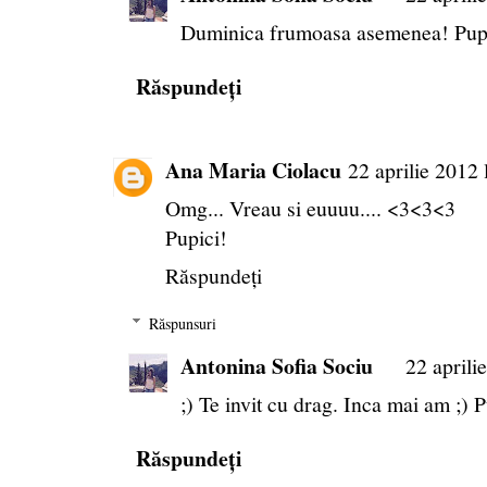
Duminica frumoasa asemenea! Pup
Răspundeți
Ana Maria Ciolacu
22 aprilie 2012 
Omg... Vreau si euuuu.... <3<3<3
Pupici!
Răspundeți
Răspunsuri
Antonina Sofia Sociu
22 aprili
;) Te invit cu drag. Inca mai am ;) P
Răspundeți