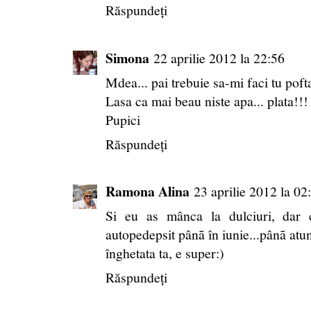
Răspundeți
Simona
22 aprilie 2012 la 22:56
Mdea... pai trebuie sa-mi faci tu pofta 
Lasa ca mai beau niste apa... plata!!! 
Pupici
Răspundeți
Ramona Alina
23 aprilie 2012 la 02
Si eu as mânca la dulciuri, dar
autopedepsit pânã în iunie...pânã atunc
înghetata ta, e super:)
Răspundeți