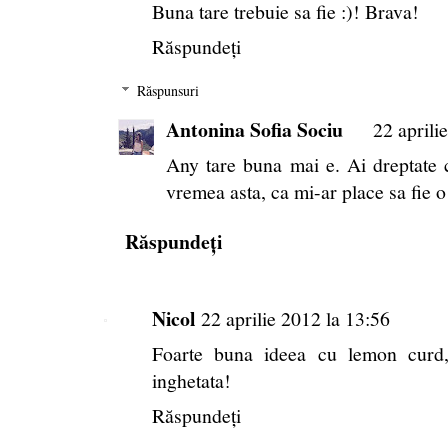
Buna tare trebuie sa fie :)! Brava!
Răspundeți
Răspunsuri
Antonina Sofia Sociu
22 aprili
Any tare buna mai e. Ai dreptate 
vremea asta, ca mi-ar place sa fie 
Răspundeți
Nicol
22 aprilie 2012 la 13:56
Foarte buna ideea cu lemon curd,
inghetata!
Răspundeți