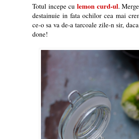
lemon curd-ul
Totul incepe cu
. Merge
destainuie in fata ochilor cea mai cre
ce-o sa va de-a tarcoale zile-n sir, daca
done!