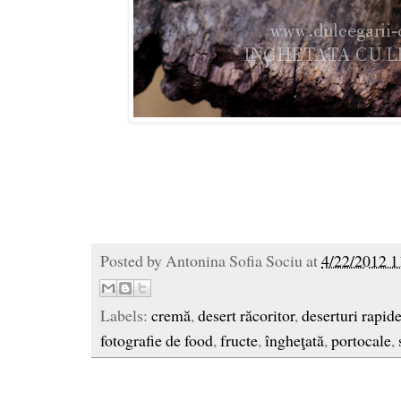
Posted by
Antonina Sofia Sociu
at
4/22/2012 1
Labels:
cremă
,
desert răcoritor
,
deserturi rapid
fotografie de food
,
fructe
,
îngheţată
,
portocale
,