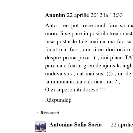
Anonim
22 aprilie 2012 la 13:33
Anto , eu pot trece anul fara sa ma
unora li se pare imposibila treaba ast
insa postarile tale mai ca ma fac sa
facut mai fac , am si eu doritorii mei
despre prima poza :) , imi place TA
pare ca e foarte greu de ajuns la ingh
undeva sus , cat mai sus :))) , nu de a
la minunatia aia calorica , nu ? ;
O zi superba iti doresc !!!
Răspundeți
Răspunsuri
Antonina Sofia Sociu
22 aprili