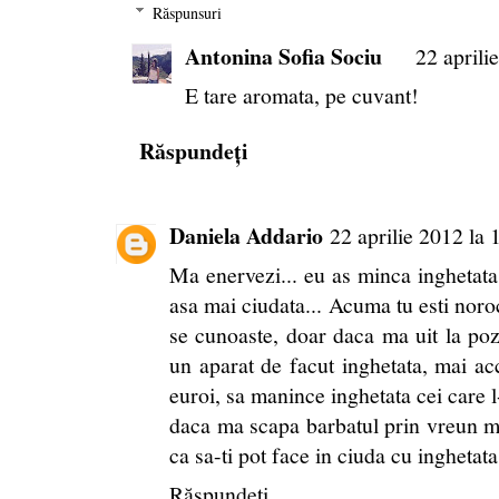
Răspunsuri
Antonina Sofia Sociu
22 aprili
E tare aromata, pe cuvant!
Răspundeți
Daniela Addario
22 aprilie 2012 la 
Ma enervezi... eu as minca inghetata 
asa mai ciudata... Acuma tu esti noro
se cunoaste, doar daca ma uit la poze
un aparat de facut inghetata, mai acc
euroi, sa manince inghetata cei care l-
daca ma scapa barbatul prin vreun ma
ca sa-ti pot face in ciuda cu inghetat
Răspundeți