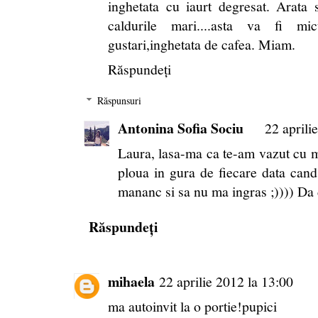
inghetata cu iaurt degresat. Arata 
caldurile mari....asta va fi mi
gustari,inghetata de cafea. Miam.
Răspundeți
Răspunsuri
Antonina Sofia Sociu
22 aprili
Laura, lasa-ma ca te-am vazut cu 
ploua in gura de fiecare data cand 
mananc si sa nu ma ingras ;)))) Da
Răspundeți
mihaela
22 aprilie 2012 la 13:00
ma autoinvit la o portie!pupici