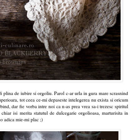
 fi plina de iubire si orgoliu. Parol c-ar urla in gura mare scrasnind
 superioara, tot ceea ce-mi depaseste intelegerea nu exista si oricum
bind, dar fie vorba intre noi ca n-as prea vrea sa-i trezesc spiritul
chiar isi merita statutul de dulcegarie orgolioasa, marturisita in
 o adica mie-mi plac ;)