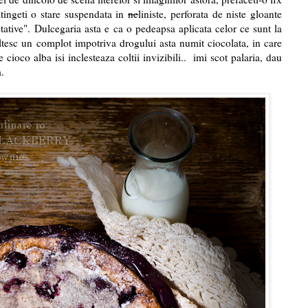
atingeti o stare suspendata in
ne
liniste, perforata de niste gloante
ative". Dulcegaria asta e ca o pedeapsa aplicata celor ce sunt la
neltesc un complot impotriva drogului asta numit ciocolata, in care
 cioco alba isi inclesteaza coltii invizibili.. imi scot palaria, dau
.