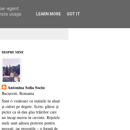
user-agent
erate usage
LEARN MORE
GOT IT
DESPRE MINE
Antonina Sofia Sociu
Bucuresti, Romania
Sunt o visătoare cu mâinile în aluat
și culori pe degete. Scriu, gătesc și
pictez ca să dau glas trăirilor care
nu încap mereu în cuvinte. Rețetele
mele sunt adesea pretexte pentru
povești, iar poveștile – o formă de