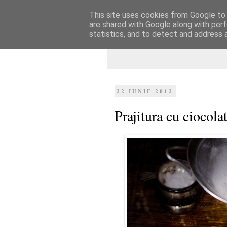
This site uses cookies from Google to d
Dulcegarii culin
are shared with Google along with perf
statistics, and to detect and address 
22 IUNIE 2012
Prajitura cu ciocola