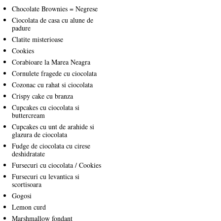
Chocolate Brownies = Negrese
Ciocolata de casa cu alune de
padure
Clatite misterioase
Cookies
Corabioare la Marea Neagra
Cornulete fragede cu ciocolata
Cozonac cu rahat si ciocolata
Crispy cake cu branza
Cupcakes cu ciocolata si
buttercream
Cupcakes cu unt de arahide si
glazura de ciocolata
Fudge de ciocolata cu cirese
deshidratate
Fursecuri cu ciocolata / Cookies
Fursecuri cu levantica si
scortisoara
Gogosi
Lemon curd
Marshmallow fondant