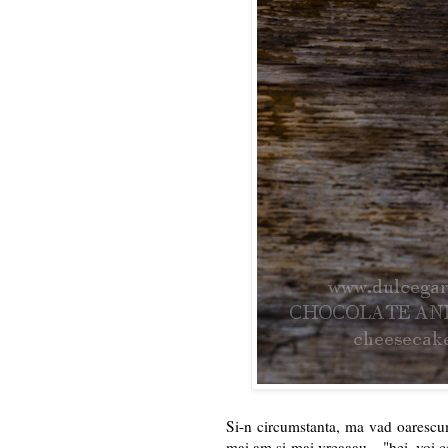
Si-n circumstanta, ma vad oarescum
mai am si mai vreaaau... "hei, voi ce