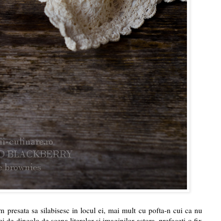
 presata sa silabisesc in locul ei, mai mult cu pofta-n cui ca nu
i de dincolo de scena literelor si imaginilor astora, prefaceti-o fix