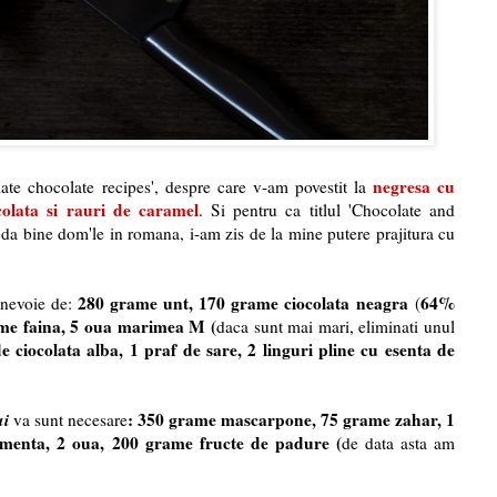
negresa cu
mate chocolate recipes', despre care v-am povestit la
colata si rauri de caramel
. Si pentru ca titlul 'Chocolate and
da bine dom'le in romana, i-am zis de la mine putere prajitura cu
280 grame unt, 170 grame ciocolata neagra
64%
 nevoie de:
(
me faina, 5 oua marimea M (
daca sunt mai mari, eliminati unul
 ciocolata alba, 1 praf de sare, 2 linguri pline cu esenta de
ui
:
350 grame mascarpone
, 75 grame zahar, 1
va sunt necesare
 menta, 2 oua, 200 grame fructe de padure (
de data asta am