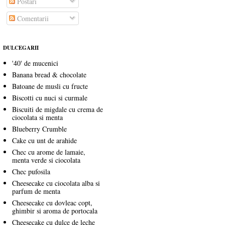
Postări
Comentarii
DULCEGARII
'40' de mucenici
Banana bread & chocolate
Batoane de musli cu fructe
Biscotti cu nuci si curmale
Biscuiti de migdale cu crema de
ciocolata si menta
Blueberry Crumble
Cake cu unt de arahide
Chec cu arome de lamaie,
menta verde si ciocolata
Chec pufosila
Cheesecake cu ciocolata alba si
parfum de menta
Cheesecake cu dovleac copt,
ghimbir si aroma de portocala
Cheesecake cu dulce de leche