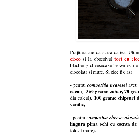
Prajitura are ca sursa cartea 'Ulti
cioco
tort cu cio
si la obsesivul
blacberry cheesecake brownies' nu 
ciocolata si mure. Si zice fix asa:
compozitia negresei
- pentru
aveti
cacao)
350 grame zahar, 70 gra
,
100 grame chipsuri de
din calcul),
vanilie,
-
compozitia cheesecake-ul
pentru
lingura plina ochi cu esenta de
).
folosit mure