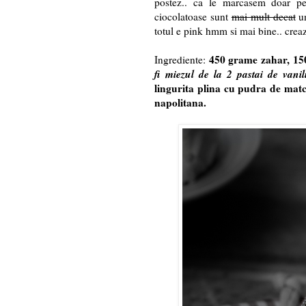
postez.. ca le marcasem doar pe
ciocolatoase sunt
mai mult decat
un
totul e pink hmm si mai bine.. creaz
450 grame zahar, 150
Ingrediente:
fi miezul de la 2 pastai de vani
lingurita plina cu pudra de match
napolitana.