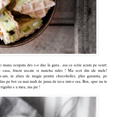
o mana ocupata des s-o duc la gura.. asa ca scriu acum pe scurt:
e casa, fructe uscate si matcha rules ! Ma scot din ale mele!
n-am, in afara de magie pentru chocoholici, plus garantia, pe
ins pe bot cu mai mult de juma de tava intr-o ora. Rox, sper nu te
vrigului e a mea, ma jur !