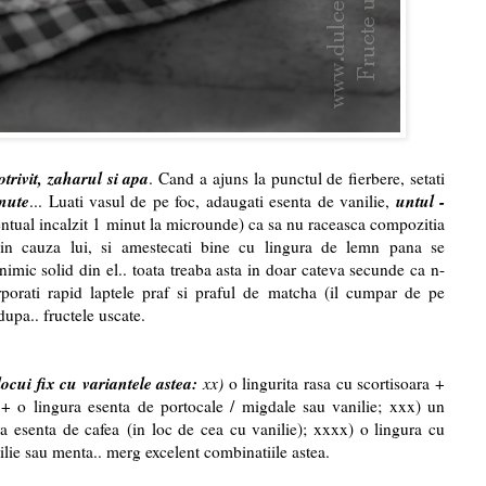
otrivit, zaharul si apa
. Cand a ajuns la punctul de fierbere, setati
nute
untul -
... Luati vasul de pe foc, adaugati esenta de vanilie,
ntual incalzit 1 minut la microunde) ca sa nu raceasca compozitia
in cauza lui, si amestecati bine cu lingura de lemn pana se
imic solid din el.. toata treaba asta in doar cateva secunde ca n-
orati rapid laptele praf si praful de matcha (il cumpar de pe
upa.. fructele uscate.
ocui fix cu variantele astea:
xx)
o lingurita rasa cu scortisoara +
 + o lingura esenta de portocale / migdale sau vanilie; xxx) un
a esenta de cafea (in loc de cea cu vanilie); xxxx) o lingura cu
ilie sau menta..
merg excelent combinatiile astea.