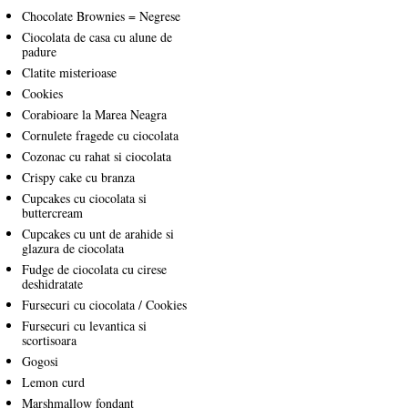
Chocolate Brownies = Negrese
Ciocolata de casa cu alune de
padure
Clatite misterioase
Cookies
Corabioare la Marea Neagra
Cornulete fragede cu ciocolata
Cozonac cu rahat si ciocolata
Crispy cake cu branza
Cupcakes cu ciocolata si
buttercream
Cupcakes cu unt de arahide si
glazura de ciocolata
Fudge de ciocolata cu cirese
deshidratate
Fursecuri cu ciocolata / Cookies
Fursecuri cu levantica si
scortisoara
Gogosi
Lemon curd
Marshmallow fondant