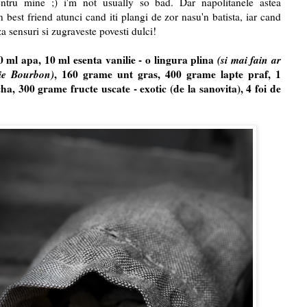
ntru mine ;) i'm not usually so bad. Dar napolitanele astea
 best friend atunci cand iti plangi de zor nasu'n batista, iar cand
a sensuri si zugraveste povesti dulci!
 ml apa, 10 ml esenta vanilie - o lingura plina
(si mai fain ar
lie Bourbon)
, 160 grame unt gras, 400 grame lapte praf, 1
a, 300 grame fructe uscate - exotic (de la sanovita), 4 foi de