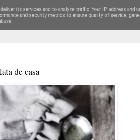
eliver its services and to analyze traffic. Your IP address and 
are
ormance and security metrics to ensure quality of service, gen
abuse.
lata de casa