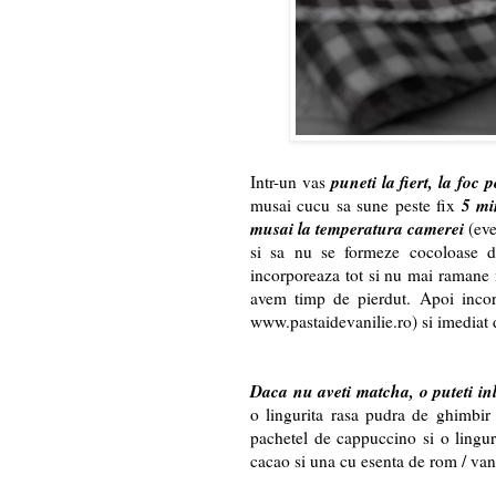
puneti la fiert, la foc p
Intr-un vas
5 mi
musai cucu sa sune peste fix
musai la temperatura camerei
(eve
si sa nu se formeze cocoloase d
incorporeaza tot si nu mai ramane n
avem timp de pierdut. Apoi incorp
www.pastaidevanilie.ro) si imediat d
Daca nu aveti matcha, o puteti inl
o lingurita rasa pudra de ghimbir
pachetel de cappuccino si o lingur
cacao si una cu esenta de rom / van