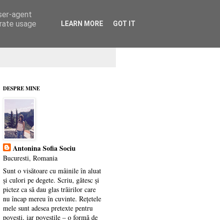
user-agent
erate usage
LEARN MORE
GOT IT
DESPRE MINE
Antonina Sofia Sociu
Bucuresti, Romania
Sunt o visătoare cu mâinile în aluat
și culori pe degete. Scriu, gătesc și
pictez ca să dau glas trăirilor care
nu încap mereu în cuvinte. Rețetele
mele sunt adesea pretexte pentru
povești, iar poveștile – o formă de