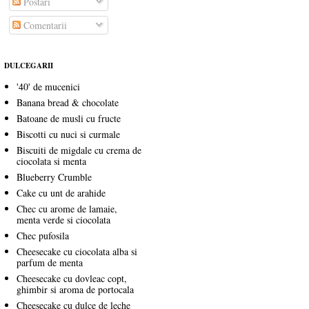
Postări
Comentarii
DULCEGARII
'40' de mucenici
Banana bread & chocolate
Batoane de musli cu fructe
Biscotti cu nuci si curmale
Biscuiti de migdale cu crema de
ciocolata si menta
Blueberry Crumble
Cake cu unt de arahide
Chec cu arome de lamaie,
menta verde si ciocolata
Chec pufosila
Cheesecake cu ciocolata alba si
parfum de menta
Cheesecake cu dovleac copt,
ghimbir si aroma de portocala
Cheesecake cu dulce de leche