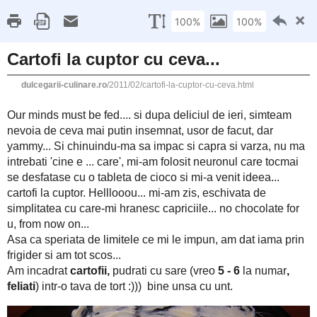
This site uses cookies from Google to deliver its 
Dulcegarii culinare
are shared with Google along with performance an
statistics, and to detect and address abuse.
LE
16 FEBRUARIE 2011
Cartofi la cuptor cu ceva...
Our
minds
must be
fed.... si d
upa deliciul de ieri, simteam n
de facut, dar yammy... Si chinuindu-ma sa impac si capra si va
mi-am folosit neuronul care tocmai se desfatase cu o tableta de 
cuptor. Helllooou... mi-am zis, eschivata de simplitatea cu car
for u, from now on...
Asa ca speriata de limitele ce mi le impun, am dat iama prin frig
cartofii,
5 - 6
, feli
Am incadrat
pudrati cu sare (vreo
la numar
unt.