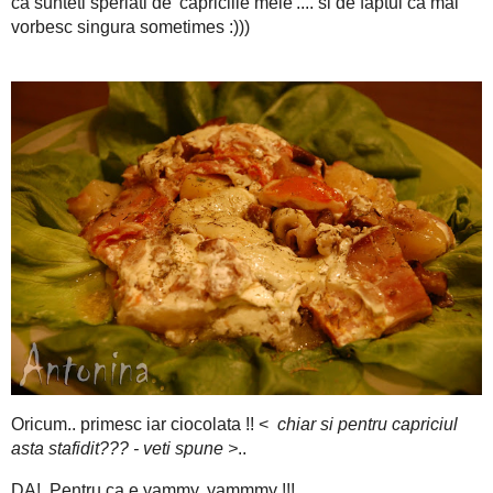
Dupa minutele astea, timp in care-mi semnalam ca pot mai m
linguri cu smantana
niste
si fara folia de aluminiu, am pus ia
S-au bucurat toti 'pretenii' din vecinatatea aluia indopat cu ci
niste foi de salata, am presarat putin marar uscat deasupra si 
neuronii vorbeam ofc :)). Restul, stiu ca sunteti speriati de 'c
vorbesc singura sometimes :)))