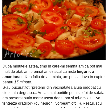
rand de bacon, altul cu ciuperci taiate marunt s
A urmat un
vin alb, 2 linguri cu ulei
un praf de sare si piper
,
, am pus o
la cuptor pentru
45 minute, la 160 grade.