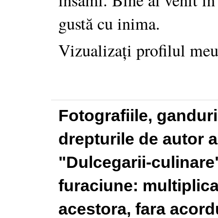
însămi. Bine ai venit în
gustă cu inima.
Vizualizați profilul me
Fotografiile, gandur
drepturile de autor a
"Dulcegarii-culinare"
furaciune: multiplic
acestora, fara acordu