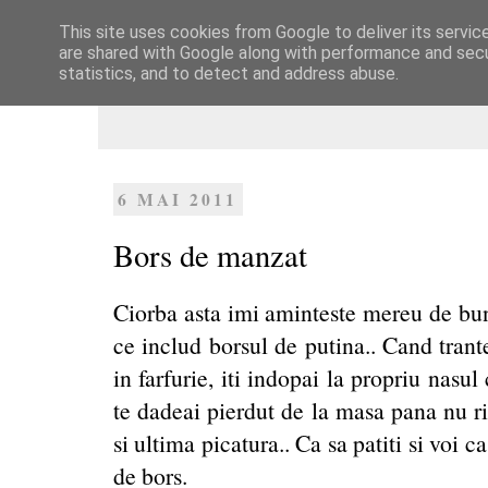
This site uses cookies from Google to deliver its servic
Dulcegarii culinare
are shared with Google along with performance and secur
statistics, and to detect and address abuse.
6 MAI 2011
Bors de manzat
Ciorba asta imi aminteste mereu de bu
ce includ borsul de putina.. Cand tran
in farfurie, iti indopai la propriu nasu
te dadeai pierdut de la masa pana nu ri
si ultima picatura.. Ca sa patiti si voi 
de bors.