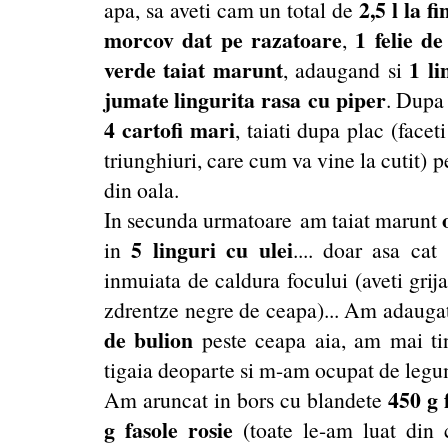
2,5 l la fi
apa, sa aveti cam un total de
morcov dat pe razatoare
1 felie de
,
verde taiat marunt
1 li
, adaugand si
jumate lingurita rasa
cu piper
. Dupa
4 cartofi mari
, taiati dupa plac (faceti
triunghiuri, care cum va vine la cutit) 
din oala.
In secunda urmatoare am taiat marunt
5 linguri cu ulei
in
.... doar asa cat
inmuiata de caldura focului (aveti grija
zdrentze negre de ceapa)... Am adaug
de bulion
peste ceapa aia, am mai ti
tigaia deoparte si m-am ocupat de legu
450 g 
Am aruncat in bors cu blandete
g fasole rosie
(toate le-am luat din c