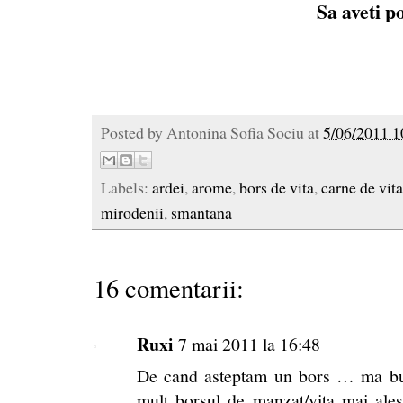
Sa aveti po
Posted by
Antonina Sofia Sociu
at
5/06/2011 1
Labels:
ardei
,
arome
,
bors de vita
,
carne de vita
mirodenii
,
smantana
16 comentarii:
Ruxi
7 mai 2011 la 16:48
De cand asteptam un bors … ma bucu
mult borsul de manzat/vita mai ale