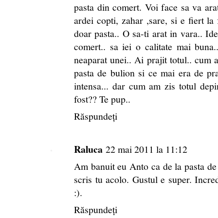
pasta din comert. Voi face sa va arat
ardei copti, zahar ,sare, si e fiert 
doar pasta.. O sa-ti arat in vara.. Id
comert.. sa iei o calitate mai buna..
neaparat unei.. Ai prajit totul.. cum 
pasta de bulion si ce mai era de pra
intensa... dar cum am zis totul dep
fost?? Te pup..
Răspundeți
Raluca
22 mai 2011 la 11:12
Am banuit eu Anto ca de la pasta de 
scris tu acolo. Gustul e super. Incred
:).
Răspundeți