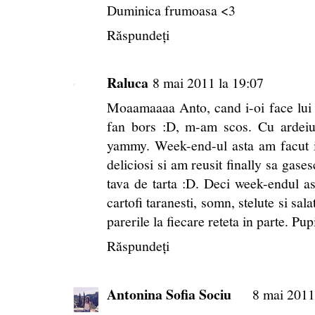
Duminica frumoasa <3
Răspundeți
Raluca
8 mai 2011 la 19:07
Moaamaaaa Anto, cand i-oi face lui 
fan bors :D, m-am scos. Cu ardei
yammy. Week-end-ul asta am facut ia
deliciosi si am reusit finally sa gase
tava de tarta :D. Deci week-endul ast
cartofi taranesti, somn, stelute si sal
parerile la fiecare reteta in parte. Pup
Răspundeți
Antonina Sofia Sociu
8 mai 2011