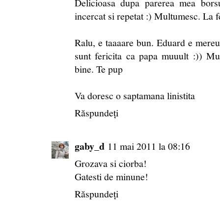
Delicioasa dupa parerea mea borsu
incercat si repetat :) Multumesc. La fe
Ralu, e taaaare bun. Eduard e mereu i
sunt fericita ca papa muuult :)) M
bine. Te pup
Va doresc o saptamana linistita
Răspundeți
gaby_d
11 mai 2011 la 08:16
Grozava si ciorba!
Gatesti de minune!
Răspundeți