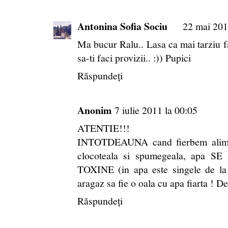
Antonina Sofia Sociu
22 mai 201
Ma bucur Ralu.. Lasa ca mai tarziu fa
sa-ti faci provizii.. :)) Pupici
Răspundeți
Anonim
7 iulie 2011 la 00:05
ATENTIE!!!
INTOTDEAUNA cand fierbem alim
clocoteala si spumegeala, apa S
TOXINE (in apa este singele de la 
aragaz sa fie o oala cu apa fiart
Răspundeți