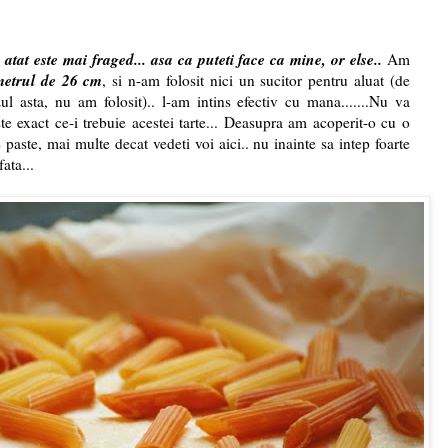
atat este mai fraged... asa ca puteti face ca mine, or else..
Am
metrul de 26 cm
, si n-am folosit nici un sucitor pentru aluat (de
ul asta, nu am folosit).. l-am intins efectiv cu mana.......Nu va
ste exact ce-i trebuie acestei tarte... Deasupra am acoperit-o cu o
e paste, mai multe decat vedeti voi aici.. nu inainte sa intep foarte
ata...