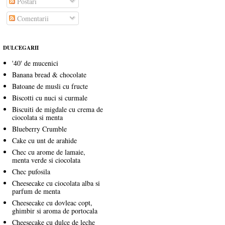
Postări
Comentarii
DULCEGARII
'40' de mucenici
Banana bread & chocolate
Batoane de musli cu fructe
Biscotti cu nuci si curmale
Biscuiti de migdale cu crema de
ciocolata si menta
Blueberry Crumble
Cake cu unt de arahide
Chec cu arome de lamaie,
menta verde si ciocolata
Chec pufosila
Cheesecake cu ciocolata alba si
parfum de menta
Cheesecake cu dovleac copt,
ghimbir si aroma de portocala
Cheesecake cu dulce de leche