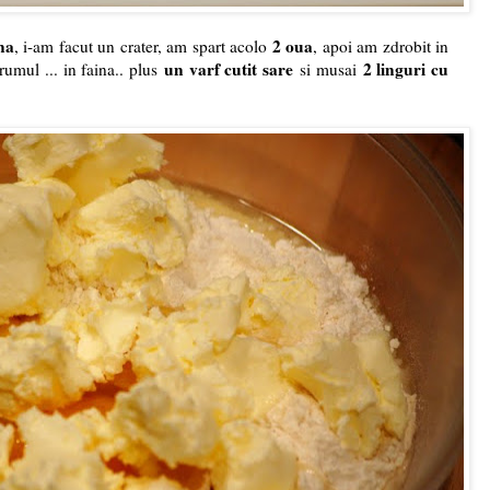
na
2 oua
, i-am facut un crater, am spart acolo
, apoi am zdrobit in
un varf cutit sare
2 linguri cu
rumul ... in faina.. plus
si musai