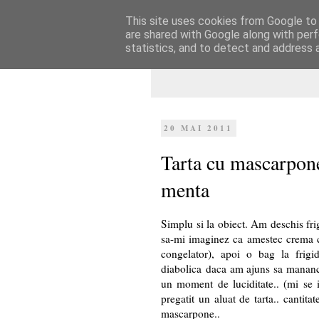
This site uses cookies from Google to d
Dulcegarii culin
are shared with Google along with perf
statistics, and to detect and address 
20 MAI 2011
Tarta cu mascarpone
menta
Simplu si la obiect. Am deschis fri
sa-mi imaginez ca amestec crema 
congelator), apoi o bag la frig
diabolica daca am ajuns sa mananc 
un moment de luciditate.. (mi se
pregatit un aluat de tarta.. cantit
mascarpone..