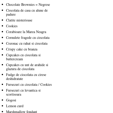
Chocolate Brownies = Negrese
Ciocolata de casa cu alune de
padure
Clatite misterioase
Cookies
Corabioare la Marea Neagra
Cornulete fragede cu ciocolata
Cozonac cu rahat si ciocolata
Crispy cake cu branza
Cupcakes cu ciocolata si
buttercream
Cupcakes cu unt de arahide si
glazura de ciocolata
Fudge de ciocolata cu cirese
deshidratate
Fursecuri cu ciocolata / Cookies
Fursecuri cu levantica si
scortisoara
Gogosi
Lemon curd
Marshmallow fondant