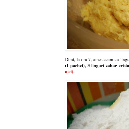
Dimi, la ora 7, amestecam cu ling
(1 pachet),
3 linguri zahar crista
aici
)
.
.