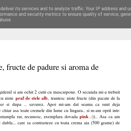
eliver its services and to analyze traffic. Your IP address and 
are
ormance and security metrics to ensure quality of service, gen
abuse.
, fructe de padure si aroma de
giderul si am ochit 2 cutii cu mascarpone. O secunda mi-a trebuit
praf de stele alb
cu niste
, trantesc niste fructe (din pacate de la
ider si dupa .. savurez. Apoi mi-am dat seama ca sunt deja
chiar asa toate cremele din lume cu lingura.. si m-am oprit intr-
pink
 intampla rar, recunosc, exemplara dovada
.
.:)).. Asa ca am
ate dubla... care sa contrasteze cu toata crema aia (500 grame) de