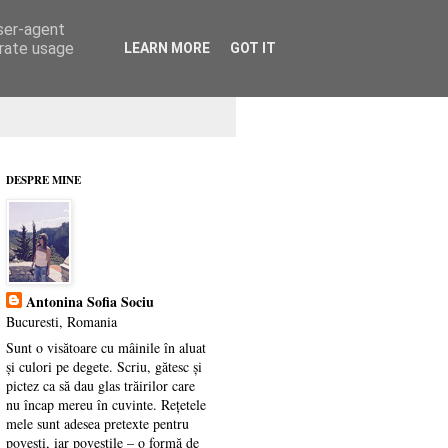
user-agent
erate usage
LEARN MORE
GOT IT
DESPRE MINE
Antonina Sofia Sociu
Bucuresti, Romania
Sunt o visătoare cu mâinile în aluat
și culori pe degete. Scriu, gătesc și
pictez ca să dau glas trăirilor care
nu încap mereu în cuvinte. Rețetele
mele sunt adesea pretexte pentru
povești, iar poveștile – o formă de