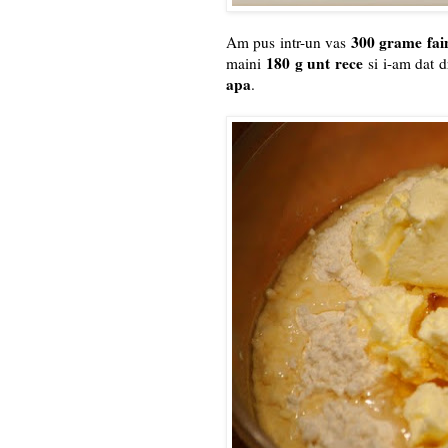
300 grame fai
Am pus intr-un vas
180 g unt rece
maini
si i-am dat d
apa
.