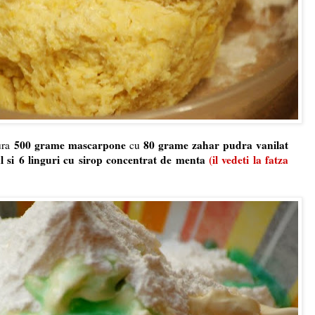
500 grame mascarpone
80 grame zahar pudra vanilat
ura
cu
l si
6 linguri cu sirop concentrat de menta
(
il vedeti la fatza