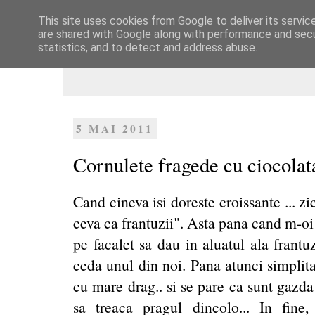
This site uses cookies from Google to deliver its servic
Dulcegarii culinare
are shared with Google along with performance and secur
statistics, and to detect and address abuse.
5 MAI 2011
Cornulete fragede cu ciocolat
Cand cineva isi doreste croissante ... z
ceva ca frantuzii". Asta pana cand m-oi
pe facalet sa dau in aluatul ala frant
ceda unul din noi. Pana atunci simplit
cu mare drag.. si se pare ca sunt gazd
sa treaca pragul dincolo... In fin