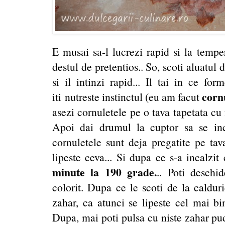
E musai sa-l lucrezi rapid si la tempe
destul de pretentios.. So, scoti aluatul
si il intinzi rapid... Il tai in ce for
cornu
iti nutreste instinctul (eu am facut
asezi cornuletele pe o tava tapetata cu 
Apoi dai drumul la cuptor sa se in
cornuletele sunt deja pregatite pe tava
lipeste ceva... Si dupa ce s-a incalzit
minute
la 190 grade.
.. Poti deschi
colorit. Dupa ce le scoti de la caldur
zahar, ca atunci se lipeste cel mai bine
Dupa, mai poti pulsa cu niste zahar pudr