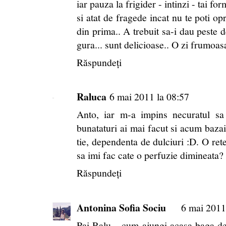
iar pauza la frigider - intinzi - tai fo
si atat de fragede incat nu te poti o
din prima.. A trebuit sa-i dau peste d
gura... sunt delicioase.. O zi frumoas
Răspundeți
Raluca
6 mai 2011 la 08:57
Anto, iar m-a impins necuratul sa
bunataturi ai mai facut si acum bazai
tie, dependenta de dulciuri :D. O rete
sa imi fac cate o perfuzie dimineata? 
Răspundeți
Antonina Sofia Sociu
6 mai 2011
Pai Ralu... cum ajungi acasa baga de 