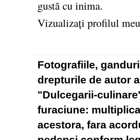
gustă cu inima.
Vizualizați profilul me
Fotografiile, gandur
drepturile de autor a
"Dulcegarii-culinare"
furaciune: multiplic
acestora, fara acordu
pedepsi conform legi