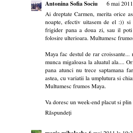
Antonina Sofia Sociu
6 mai 2011
Ai dreptate Carmen, merita orice as
noapte, efectiv uitasem de el :)) si 
frigider pana a doua zi, sau il pot
folosire ulterioara. Multumesc frum
Maya fac destul de rar croissante...
munca migaloasa la aluatul ala.... Or
pana atunci nu trece saptamana far
astea, cu variatii la umplutura si chi
Multumesc frumos Maya.
Va doresc un week-end placut si plin
Răspundeți
maria mihalache
6 mai 2011 la 19: