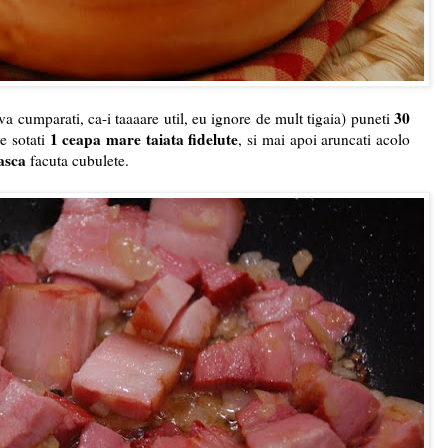
30
va cumparati, ca-i taaaare util, eu ignore de mult tigaia) puneti
1 ceapa mare taiata fidelute
e sotati
, si mai apoi aruncati acolo
asca
facuta cubulete.