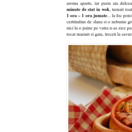
aroma aparte, iar pasta aia dulc
minute de stat in wok
, turnati to
1 ora – 1 ora jumate
... la foc poto
certitudine de slana si o nebunie g
nici la o paine pe vatra n-as zice pa
tocat marunt si gata, treceti la savura