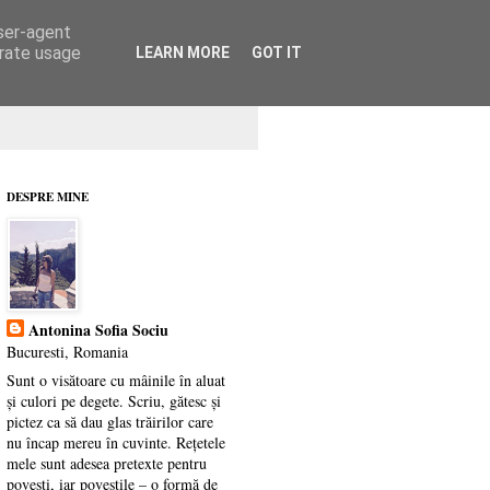
user-agent
erate usage
LEARN MORE
GOT IT
DESPRE MINE
Antonina Sofia Sociu
Bucuresti, Romania
Sunt o visătoare cu mâinile în aluat
și culori pe degete. Scriu, gătesc și
pictez ca să dau glas trăirilor care
nu încap mereu în cuvinte. Rețetele
mele sunt adesea pretexte pentru
povești, iar poveștile – o formă de