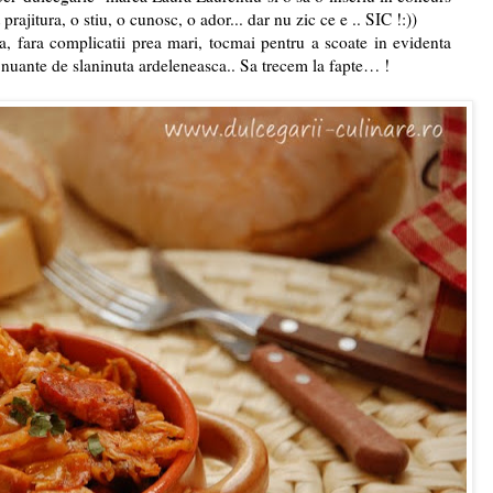
rajitura, o stiu, o cunosc, o ador... dar nu zic ce e .. SIC !:))
 fara complicatii prea mari, tocmai pentru a scoate in evidenta
u nuante de slaninuta ardeleneasca.. Sa trecem la fapte… !