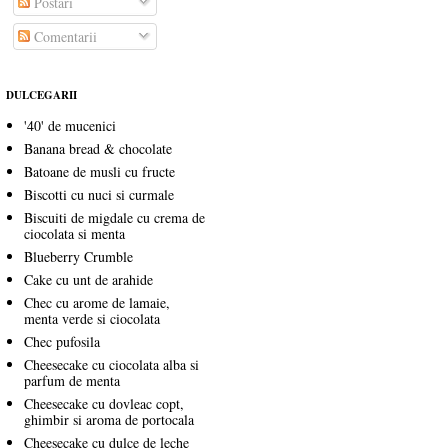
Postări
Comentarii
DULCEGARII
'40' de mucenici
Banana bread & chocolate
Batoane de musli cu fructe
Biscotti cu nuci si curmale
Biscuiti de migdale cu crema de
ciocolata si menta
Blueberry Crumble
Cake cu unt de arahide
Chec cu arome de lamaie,
menta verde si ciocolata
Chec pufosila
Cheesecake cu ciocolata alba si
parfum de menta
Cheesecake cu dovleac copt,
ghimbir si aroma de portocala
Cheesecake cu dulce de leche