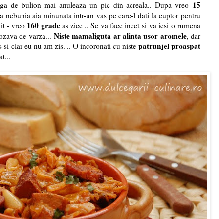
15
eaga de bulion mai anuleaza un pic din acreala.. Dupa vreo
ata nebunia aia minunata intr-un vas pe care-l dati la cuptor pentru
160 grade
lit - vreo
as zice .. Se va face incet si va iesi o rumena
Niste mamaliguta ar alinta usor aromele
rozava de varza...
, dar
patrunjel proaspat
s si clar eu nu am zis.... O incoronati cu niste
t...