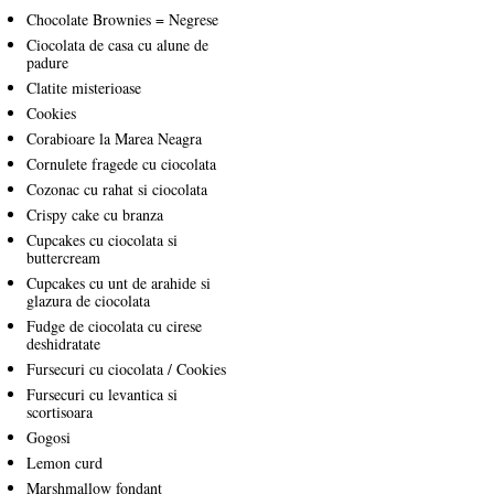
Chocolate Brownies = Negrese
Ciocolata de casa cu alune de
padure
Clatite misterioase
Cookies
Corabioare la Marea Neagra
Cornulete fragede cu ciocolata
Cozonac cu rahat si ciocolata
Crispy cake cu branza
Cupcakes cu ciocolata si
buttercream
Cupcakes cu unt de arahide si
glazura de ciocolata
Fudge de ciocolata cu cirese
deshidratate
Fursecuri cu ciocolata / Cookies
Fursecuri cu levantica si
scortisoara
Gogosi
Lemon curd
Marshmallow fondant