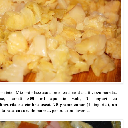
 inainte.. Mie imi place asa cum e, ca doar d’aia ii varza murata..
500 ml apa in wok
2 linguri cu
e, turnati
,
lingurita cu cimbru uscat
20 grame zahar
un
,
(1 lingurita),
ita rasa cu sare de mare ...
..
pentru extra flavors