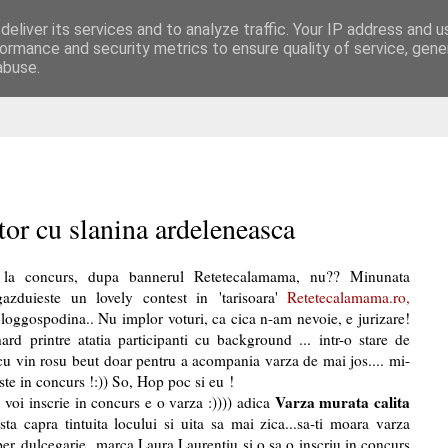
eliver its services and to analyze traffic. Your IP address and 
are
ormance and security metrics to ensure quality of service, gen
abuse.
tor cu slanina ardeleneasca
p la concurs, dupa bannerul Retetecalamama, nu?? Minunata
azduieste un lovely contest in 'tarisoara'
Retetecalamama.ro
,
loggospodina.. Nu implor voturi, ca cica n-am nevoie, e jurizare!
ard printre atatia participanti cu background ... intr-o stare de
cu vin rosu beut doar pentru a acompania varza de mai jos.... mi-
te in concurs !:)) So, Hop poc si eu !
Varza murata calita
voi inscrie in concurs e o varza :)))) adica
ta capra tintuita locului si uita sa mai zica...sa-ti moara varza
per dulcegarie marca Laura Laurentiu si o sa o inscriu in concurs