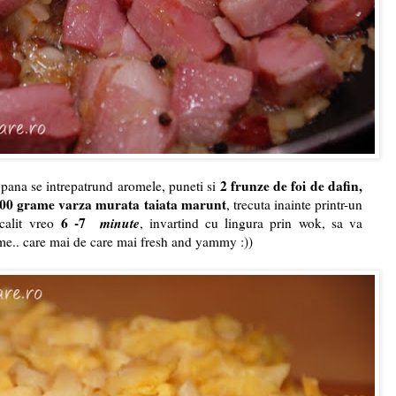
2 frunze de foi de dafin,
 pana se intrepatrund aromele, puneti si
00 grame varza murata taiata marunt
, trecuta inainte printr-un
6 -7
minute
 calit vreo
, invartind cu lingura prin wok, sa va
ome.. care mai de care mai fresh and yammy :))