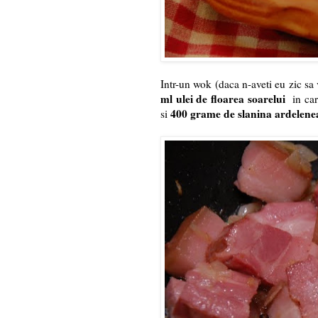
Intr-un wok (daca n-aveti eu zic sa 
ml ulei de floarea soarelui
in car
400 grame de slanina ardelene
si