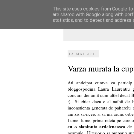
This site uses cookies from Google to d
Dulcegarii culin
are shared with Google along with perf
statistics, and to detect and address 
13 MAI 2011
Varza murata la cup
Ati anticipat cumva ca partici
bloggospodina Laura Laurentiu g
concurs denumit cum altfel decat B
:).. Si chiar daca e al naibii de h
inconstienta generata de paharelu' 
am zis sa-ncerc si sa ma arunc orbes
Lume, lume, prima reteta pe care o 
cu o slaninuta ardeleneasca
de s
neamule.. Ulterior o sa prepar o su