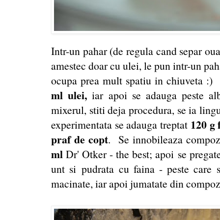
Intr-un pahar (de regula cand separ oual
amestec doar cu ulei, le pun intr-un paha
ocupa prea mult spatiu in chiuveta :)
ml ulei,
iar apoi se adauga peste alb
mixerul, stiti deja procedura, se ia lin
120 g 
experimentata se adauga treptat
praf de copt
. Se innobileaza compoz
ml
Dr' Otker - the best; apoi se pregat
unt si pudrata cu faina - peste care 
macinate, iar apoi jumatate din compozit