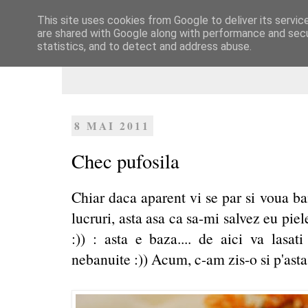
This site uses cookies from Google to deliver its servic
Dulcegarii culinare
are shared with Google along with performance and secur
statistics, and to detect and address abuse.
8 MAI 2011
Chec pufosila
Chiar daca aparent vi se par si voua ba
lucruri, asta asa ca sa-mi salvez eu piel
:)) : asta e baza.... de aici va lasa
nebanuite :)) Acum, c-am zis-o si p'asta,