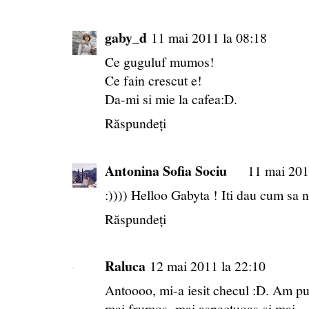
gaby_d
11 mai 2011 la 08:18
Ce guguluf mumos!
Ce fain crescut e!
Da-mi si mie la cafea:D.
Răspundeți
Antonina Sofia Sociu
11 mai 201
:)))) Helloo Gabyta ! Iti dau cum sa n
Răspundeți
Raluca
12 mai 2011 la 22:10
Antoooo, mi-a iesit checul :D. Am p
mai frumos, mai aspectuoas si mai ...