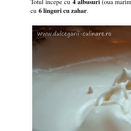
4 albusuri
Totul incepe cu
(oua marime
6 linguri cu zahar
cu
.