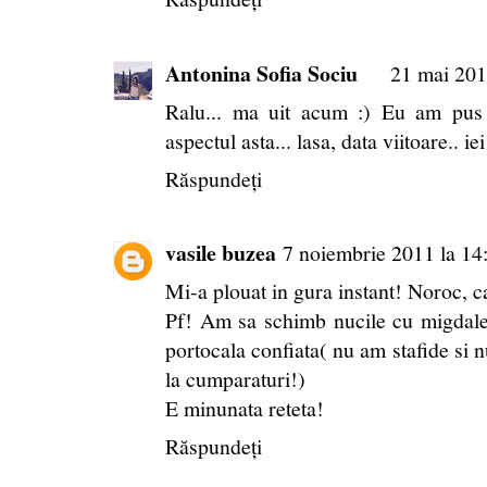
Antonina Sofia Sociu
21 mai 201
Ralu... ma uit acum :) Eu am pus 
aspectul asta... lasa, data viitoare.. i
Răspundeți
vasile buzea
7 noiembrie 2011 la 14
Mi-a plouat in gura instant! Noroc, c
Pf! Am sa schimb nucile cu migdale
portocala confiata( nu am stafide si n
la cumparaturi!)
E minunata reteta!
Răspundeți