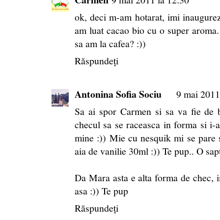
ok, deci m-am hotarat, imi inaugurez
am luat cacao bio cu o super aroma. P
sa am la cafea? :))
Răspundeți
Antonina Sofia Sociu
9 mai 2011
Sa ai spor Carmen si sa va fie de 
checul sa se raceasca in forma si i-am
mine :)) Mie cu nesquik mi se pare s
aia de vanilie 30ml :)) Te pup.. O s
Da Mara asta e alta forma de chec, in
asa :)) Te pup
Răspundeți