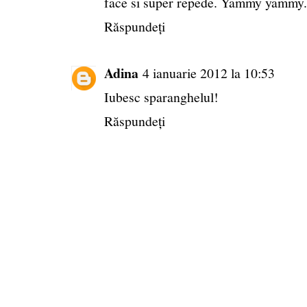
face si super repede. Yammy yammy.
Răspundeți
Adina
4 ianuarie 2012 la 10:53
Iubesc sparanghelul!
Răspundeți