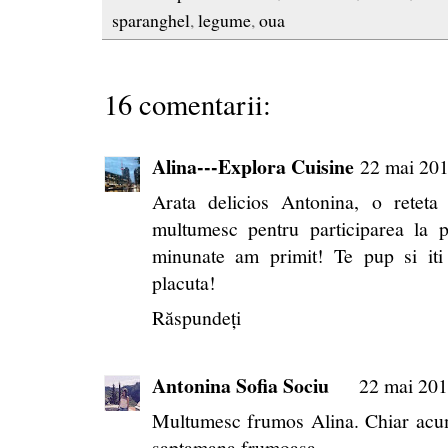
sparanghel
,
legume
,
oua
16 comentarii:
Alina---Explora Cuisine
22 mai 201
Arata delicios Antonina, o reteta 
multumesc pentru participarea la 
minunate am primit! Te pup si it
placuta!
Răspundeți
Antonina Sofia Sociu
22 mai 201
Multumesc frumos Alina. Chiar acum 
saptamana frumoasa...