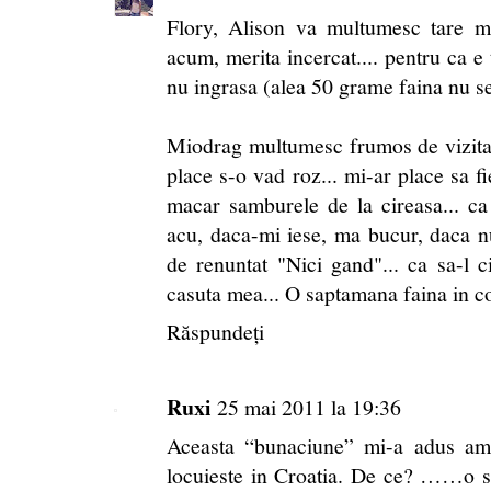
Flory, Alison va multumesc tare mu
acum, merita incercat.... pentru ca e ta
nu ingrasa (alea 50 grame faina nu se
Miodrag multumesc frumos de vizita.
place s-o vad roz... mi-ar place sa fi
macar samburele de la cireasa... ca 
acu, daca-mi iese, ma bucur, daca nu
de renuntat "Nici gand"... ca sa-l 
casuta mea... O saptamana faina in co
Răspundeți
Ruxi
25 mai 2011 la 19:36
Aceasta “bunaciune” mi-a adus ami
locuieste in Croatia. De ce? ……o sa