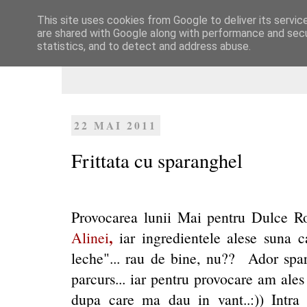
This site uses cookies from Google to deliver its servic
Dulcegarii culinare
are shared with Google along with performance and secur
statistics, and to detect and address abuse.
22 MAI 2011
Frittata cu sparanghel
Provocarea lunii Mai pentru Dulce Ro
,
Alinei
iar ingredientele alese suna 
leche"... rau de bine, nu?? Ador spar
parcurs... iar pentru provocare am ales
dupa care ma dau in vant..:)) Intra 