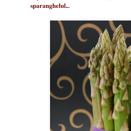
sparanghelul..
.