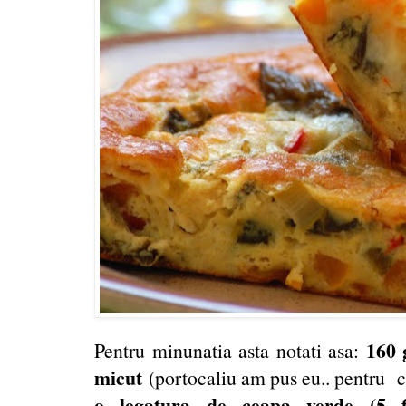
160 
Pentru minunatia asta notati asa:
micut
(portocaliu am pus eu.. pentru 
o legatura de ceapa verde (5 fi