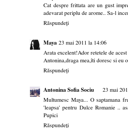
Cat despre frittata are un gust impre
adevarat periplu de arome.. Sa-l ince
Răspundeți
Maya
23 mai 2011 la 14:06
Arata excelent!Ador retetele de acest
Antonina,draga mea,îti doresc si eu
Răspundeți
Antonina Sofia Sociu
23 mai 201
Multumesc Maya... O saptamana frum
'leapsa' pentru Dulce Romanie .. asa
Pupici
Răspundeți