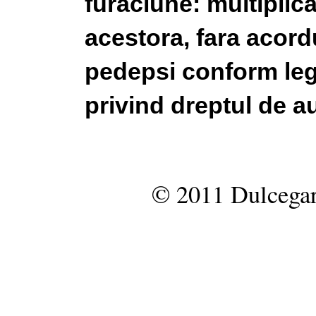
furaciune: multiplic
acestora, fara acordu
pedepsi conform legi
privind dreptul de au
© 2011 Dulcegar