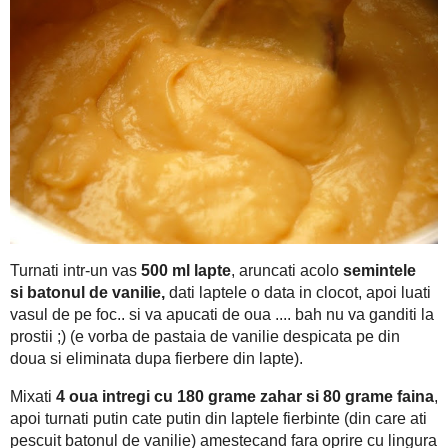
umfle-n pene aerul de dedesubt..