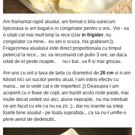
150 grame faina
Incep cu aluatul: intr-un vas am pus
, i-am
90 g unt rece
apoi am feliat
caruia i-am dat drumul ... in f
lingura cu apa si 50 grame nuci macinate pentru extra
1
din poza.. sunt pentru 2 tarte, pentru ca epuizasem ultimul p
cu praz si bacon
.. pe care va conjur sa o incercati ca-i inzest