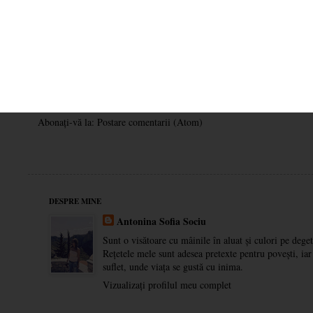
Postare mai nouă
Pagina de pornire
Abonați-vă la:
Postare comentarii (Atom)
DESPRE MINE
Antonina Sofia Sociu
Sunt o visătoare cu mâinile în aluat și culori pe deget
Rețetele mele sunt adesea pretexte pentru povești, ia
suflet, unde viața se gustă cu inima.
Vizualizați profilul meu complet