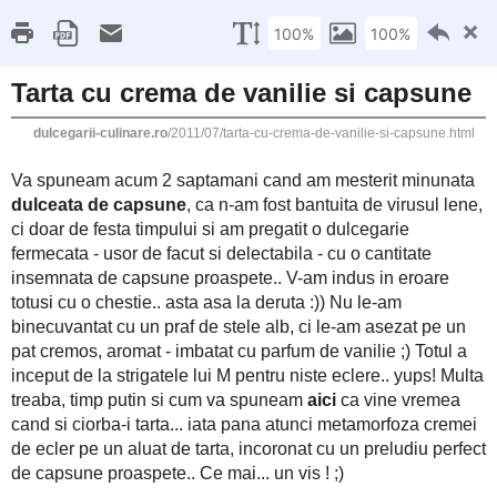
This site uses cookies from Google to deliver its 
Dulcegarii culinare
are shared with Google along with performance an
statistics, and to detect and address abuse.
LE
4 IULIE 2011
Tarta cu crema de vanilie si capsun
Va spuneam acum 2 saptamani cand am mesterit minunat
bantuita de virusul lene, ci doar de festa timpului si am pregati
si delectabila - cu o cantitate insemnata de capsune proaspe
chestie.. asta asa la deruta :)) Nu le-am binecuvantat cu un praf
cremos, aromat - imbatat cu parfum de vanilie ;) Totul a incep
aici
eclere.. yups! Multa treaba, timp putin si cum va spuneam
iata pana atunci metamorfoza cremei de ecler pe un aluat de tar
capsune proaspete.. Ce mai... un vis ! ;)