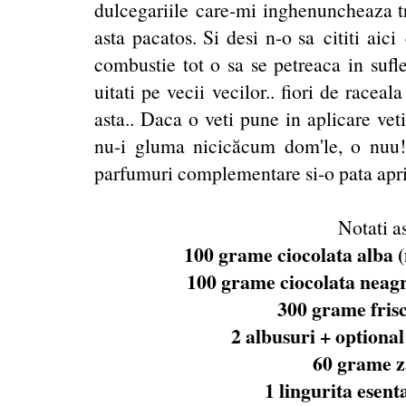
dulcegariile care-mi inghenuncheaza tr
asta pacatos. Si desi n-o sa cititi aic
combustie tot o sa se petreaca in sufl
uitati pe vecii vecilor.. fiori de race
asta.. Daca o veti pune in aplicare ve
nu-i gluma nicicăcum dom'le, o nuu!
parfumuri complementare si-o pata aprin
Notati a
100 grame ciocolata alba (n
100 grame ciocolata neagra
300 grame frisc
2 albusuri + optional
60 grame z
1 lingurita esent