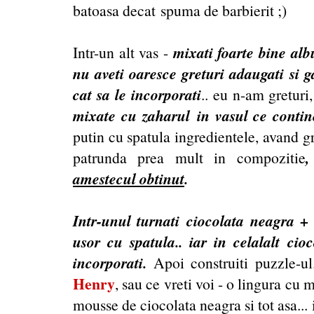
batoasa decat spuma de barbierit ;)
mixati foarte bine alb
Intr-un alt vas -
nu aveti oaresce greturi adaugati si g
cat sa le incorporati
.. eu n-am greturi
mixate cu zaharul in vasul ce contine
putin cu spatula ingredientele, avand gr
patrunda prea mult in compozitie
amestecul obtinut
.
Intr-unul turnati ciocolata neagra + 
usor cu spatula.. iar in celalalt cio
incorporati.
Apoi construiti puzzle-ul
Henry
, sau ce vreti voi - o lingura cu 
mousse de ciocolata neagra si tot asa... 