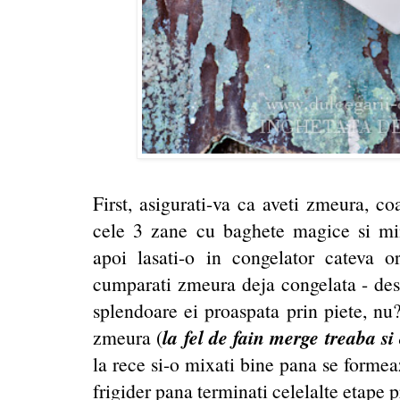
First, asigurati-va ca aveti zmeura, co
cele 3 zane cu baghete magice si mini
apoi lasati-o in congelator cateva 
cumparati zmeura deja congelata - desi 
splendoare ei proaspata prin piete, nu
la fel de fain merge treaba s
zmeura (
la rece si-o mixati bine pana se formeaz
frigider pana terminati celelalte etape 