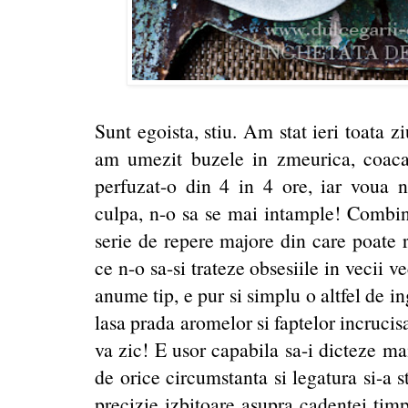
Sunt egoista, stiu. Am stat ieri toata z
am umezit buzele in zmeurica, coaca
perfuzat-o din 4 in 4 ore, iar voua
culpa, n-o sa se mai intample! Combin
serie de repere majore din care poate re
ce n-o sa-si trateze obsesiile in vecii 
anume tip, e pur si simplu o altfel de in
lasa prada aromelor si faptelor incrucis
va zic! E usor capabila sa-i dicteze mai
de orice circumstanta si legatura si-a s
precizie izbitoare asupra cadentei tim