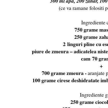
300 ml apa, 200 zahar, 100 a
(ce va ramane folositi 
Ingrediente 
750 grame mas
250 grame zah
2 linguri pline cu e
piure de zmeura – adicatelea nist
cam 70 gra
+
700 grame zmeura -
aranjate p
100 grame cirese deshidratate imb
Ingrediente 
250 grame cioco