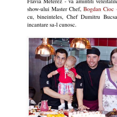
Flavia Meterez - va amintiti veleitalil
show-ului Master Chef,
Bogdan Cioc
-
cu, bineinteles, Chef Dumitru Bucs
incantare sa-l cunosc.