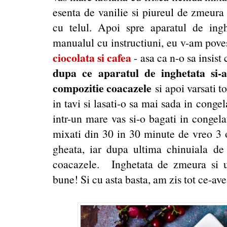
esenta de vanilie si piureul de zmeura
cu telul. Apoi spre aparatul de inghe
manualul cu instructiuni, eu v-am pove
ciocolata si cafea
- asa ca n-o sa insist
dupa ce aparatul de inghetata si-a
compozitie coacazele
si apoi varsati t
in tavi si lasati-o sa mai sada in congela
intr-un mare vas si-o bagati in congela
mixati din 30 in 30 minute de vreo 3 or
gheata, iar dupa ultima chinuiala de
coacazele. Inghetata de zmeura si u
bune! Si cu asta basta, am zis tot ce-av