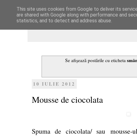
This site uses cookies from Google to deliver its servic
Dulcegarii culinare
are shared with Google along with performance and secur
statistics, and to detect and address abuse.
smân
Se afișează postările cu eticheta
10 IULIE 2012
Mousse de ciocolata
Spuma de ciocolata/ sau mousse-u