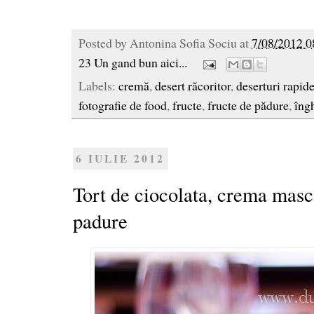
Posted by
Antonina Sofia Sociu
at
7/08/2012 0
23 Un gand bun aici...
Labels:
cremă
,
desert răcoritor
,
deserturi rapid
fotografie de food
,
fructe
,
fructe de pădure
,
îng
6 IULIE 2012
Tort de ciocolata, crema masc
padure