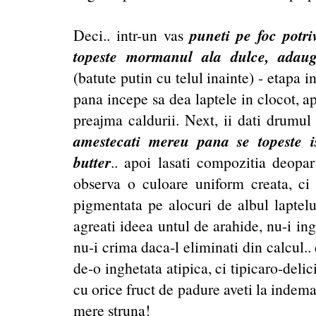
puneti pe foc potriv
Deci.. intr-un vas
topeste mormanul ala dulce, adaug
(batute putin cu telul inainte) - etapa 
pana incepe sa dea laptele in clocot, apo
preajma caldurii. Next, ii dati drumul
amestecati mereu pana se topeste 
butter
.. apoi lasati compozitia deopart
observa o culoare uniform creata, ci
pigmentata pe alocuri de albul laptelu
agreati ideea untul de arahide, nu-i ing
nu-i crima daca-l eliminati din calcul.
de-o inghetata atipica, ci tipicaro-deli
cu orice fruct de padure aveti la indem
mere struna!