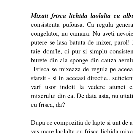
Mixati frisca lichida laolalta cu al
consistenta pufoasa. Ca regula general
congelator, nu camara. Nu aveti nevoie 
putere se lasa batuta de mixer, parol!
taie dom'le, ci pur si simplu consisten
burete din ala sponge din cauza aerul
Frisca se mixeaza de regula pe aceeas
sfarsit - si in aceeasi directie.. sufici
varf usor indoit la vedere atunci c
mixerului din ea. De data asta, nu uitat
cu frisca, da?
Dupa ce compozitia de lapte si unt de ar
vas mare laolalta cu frisca lichida mixa