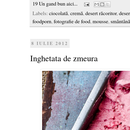
19 Un gand bun aici...
Labels:
ciocolată
,
cremă
,
desert răcoritor
,
deser
foodporn
,
fotografie de food
,
mousse
,
smântân
8 IULIE 2012
Inghetata de zmeura