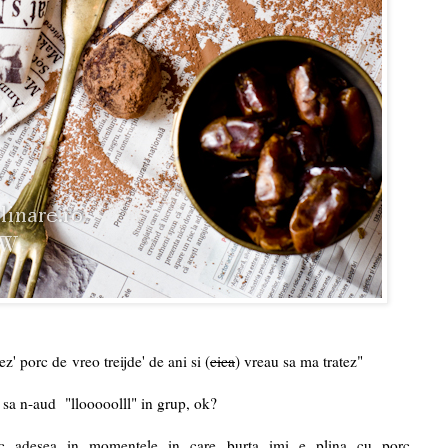
 porc de vreo treijde' de ani si (
cica
) vreau sa ma tratez"
 sa n-aud "llooooolll" in grup, ok?
c adesea in momentele in care burta imi e plina cu porc