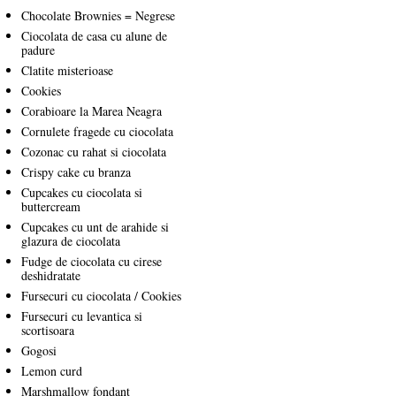
Chocolate Brownies = Negrese
Ciocolata de casa cu alune de
padure
Clatite misterioase
Cookies
Corabioare la Marea Neagra
Cornulete fragede cu ciocolata
Cozonac cu rahat si ciocolata
Crispy cake cu branza
Cupcakes cu ciocolata si
buttercream
Cupcakes cu unt de arahide si
glazura de ciocolata
Fudge de ciocolata cu cirese
deshidratate
Fursecuri cu ciocolata / Cookies
Fursecuri cu levantica si
scortisoara
Gogosi
Lemon curd
Marshmallow fondant