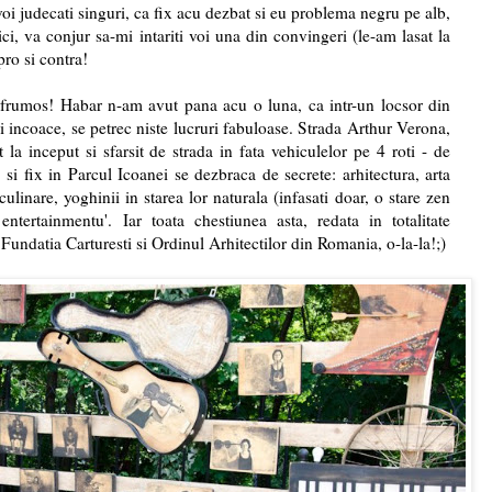
oi judecati singuri, ca fix acu dezbat si eu problema negru pe alb,
ci, va conjur sa-mi intariti voi una din convingeri (le-am lasat la
pro si contra!
i frumos! Habar n-am avut pana acu o luna, ca intr-un locsor din
i incoace, se petrec niste lucruri fabuloase. Strada Arthur Verona,
t la inceput si sfarsit de strada in fata vehiculelor pe 4 roti - de
 si fix in Parcul Icoanei se dezbraca de secrete: arhitectura, arta
 culinare, yoghinii in starea lor naturala (infasati doar, o stare zen
entertainmentu'. Iar toata chestiunea asta, redata in totalitate
 Fundatia Carturesti si Ordinul Arhitectilor din Romania, o-la-la!;)