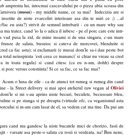
sub amprenta lui, intocmai cascavalului pe o pizza abia scoasa din
arnivora (
musai
) - my middle name, ce sa mai! Indecizia are si
sotite de niste zvarcoliri interioare asa din te miri ce ;) ...al
c/fac eu asta?) strivit de semnul intrebarii - cu un mare why sau
a ma tratez, cand 'io la o adica il iubesc - pe el porc care este intr-
 vad pusa la zid, de mine insami si de una singura, c-un mare
frunze de salata, busuioc si cateva de morcovei, blenduite si
red ca fac asta); si exclamarii (e musai dom'le sa-i dau peste bot
ta total neinspirata 'esti ceea ce mananci' si chiar nu vreau sa cred
ca in toata regula) si cand citesc (ca eu n-am, dohh) despre
a si porc versus constiinta! Si ce sa fac, ce sa fac mai?
i! Acum o luna de zile - ca de atunci tot rumeg si rumeg din cand
Oliviei
sine - la Street delivery si mai apoi atelierul raw vegan al
i dom'le si mi s-au aprins niste becuri, beculete, becusoare bleu,
 palme si pe stanga si pe dreapta (virtuale ofc, ca veganismul asta
porcului si m-am cam lasat de el, sa vedem cat ma tine. Da pui am
ura cand ma gandesc la niste bucatele mici de chorizo, fasii de
ajit - varsate asa peste-o salata cu rosii si verdeata, na! Bun nene,