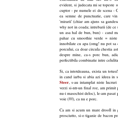
evident, si judecata mi se topeste 
cuptor - pe numele ei de scena - C
ea semne de punctuatie, care vin in
'mirarii' (chiar am ajuns sa gandes
why not in coada; intrebarii (de ce s
un asa hal de bun, bun) - cand ma
pahar cu smoothie verde = niste 
innobilate cu apa (omg! nu pot sa c
porcului, ca doar circula chestia as
despre mine, ca-s porc bun, adi
perfectibila combinatie intre celulit
Si, ca intotdeauna, exista un totus
in cand iarba si abia azi ideea in 
Steer
, s-au intamplat niste lucrur
verzi si-ntr-un final roz, am primit
nu-i masochist deloc), le-am pasat 
voie (
!!!
), ca nu e porc.
Ca am si acum un mare drooll in g
prosciutto, si-o tiganie de bacon pr