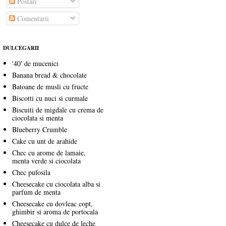
Postări
Comentarii
DULCEGARII
'40' de mucenici
Banana bread & chocolate
Batoane de musli cu fructe
Biscotti cu nuci si curmale
Biscuiti de migdale cu crema de
ciocolata si menta
Blueberry Crumble
Cake cu unt de arahide
Chec cu arome de lamaie,
menta verde si ciocolata
Chec pufosila
Cheesecake cu ciocolata alba si
parfum de menta
Cheesecake cu dovleac copt,
ghimbir si aroma de portocala
Cheesecake cu dulce de leche