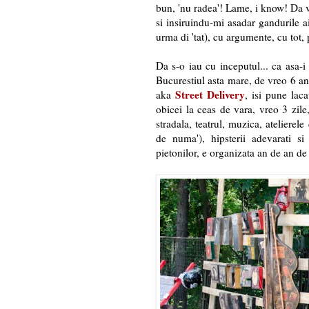
bun, 'nu radea'! Lame, i know! Da v
si insiruindu-mi asadar gandurile ai
urma di 'tat), cu argumente, cu tot, 
Da s-o iau cu inceputul... ca asa-
Bucurestiul asta mare, de vreo 6 an
Street Delivery
aka
, isi pune laca
obicei la ceas de vara, vreo 3 zile,
stradala, teatrul, muzica, atelierele
de numa'), hipsterii adevarati si 
pietonilor, e organizata an de an de