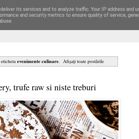
eliver its services and to analyze traffic. Your IP address and 
are
ormance and security metrics to ensure quality of service, gen
abuse.
evenimente culinare
 eticheta
.
Afișați toate postările
ry, trufe raw si niste treburi