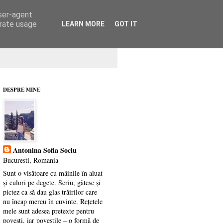
user-agent
erate usage
LEARN MORE
GOT IT
DESPRE MINE
Antonina Sofia Sociu
Bucuresti, Romania
Sunt o visătoare cu mâinile în aluat
și culori pe degete. Scriu, gătesc și
pictez ca să dau glas trăirilor care
nu încap mereu în cuvinte. Rețetele
mele sunt adesea pretexte pentru
povești, iar poveștile – o formă de