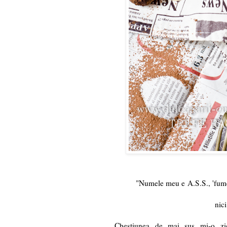
"Numele meu e A.S.S., 'fumez'
nici
Chestiunea de mai sus mi-o zi