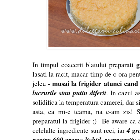
g
In timpul coacerii blatului preparati
lasati la racit, macar timp de o ora pen
musai la frigider atunci cand f
jeleu -
lucrurile stau putin diferit
. In cazul a
solidifica la temperatura camerei, dar 
asta, ca mi-e teama, na c-am zis! S
preparatul la frigider ;) Be aware ca a
4 gr
celelalte ingrediente sunt reci, iar
pentru 600 grame lichid, comparativ 