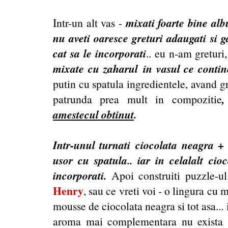
mixati foarte bine alb
Intr-un alt vas -
nu aveti oaresce greturi adaugati si g
cat sa le incorporati
.. eu n-am greturi
mixate cu zaharul in vasul ce contine
putin cu spatula ingredientele, avand gr
patrunda prea mult in compozitie
amestecul obtinut
.
Intr-unul turnati ciocolata neagra + 
usor cu spatula.. iar in celalalt cio
incorporati.
Apoi construiti puzzle-ul
Henry
, sau ce vreti voi - o lingura cu 
mousse de ciocolata neagra si tot asa... 
aroma mai complementara nu exista 