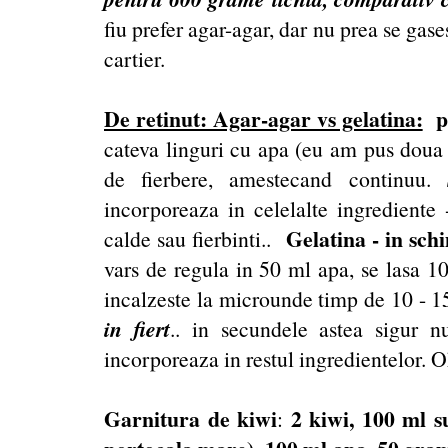
fiu prefer agar-agar, dar nu prea se gas
cartier.
De retinut: Agar-agar vs gelatina:
p
cateva linguri cu apa (eu am pus doua -
de fierbere, amestecand continuu.
incorporeaza in celelalte ingrediente
Gelatina - in sc
calde sau fierbinti..
vars de regula in 50 ml apa, se lasa 10
incalzeste la microunde timp de 10 - 
in fiert
.. in secundele astea sigur 
incorporeaza in restul ingredientelor.
Garnitura de kiwi
2 kiwi, 100 ml s
: