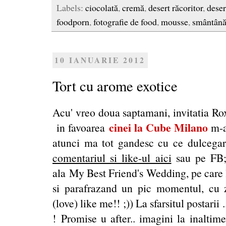
Labels:
ciocolată
,
cremă
,
desert răcoritor
,
deser
foodporn
,
fotografie de food
,
mousse
,
smântân
10 IANUARIE 2012
Tort cu arome exotice
Acu' vreo doua saptamani, invitatia Ro
cinei la Cube Milano
in favoarea
m-a 
atunci ma tot gandesc cu ce dulcegarie
comentariul si like-ul aici
sau pe FB;)
ala
My Best Friend's Wedding,
pe care 
si parafrazand un pic momentul, cu 
(love) like me!! ;)) La sfarsitul postari
!
Promise u after.. imagini la inaltim