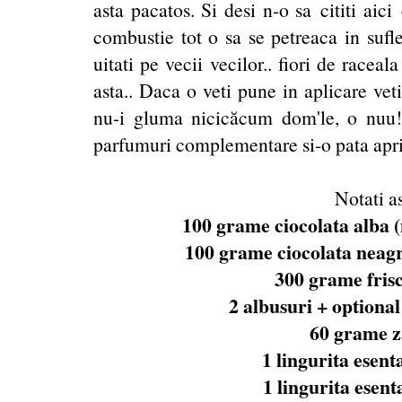
asta pacatos. Si desi n-o sa cititi aic
combustie tot o sa se petreaca in sufl
uitati pe vecii vecilor.. fiori de race
asta.. Daca o veti pune in aplicare ve
nu-i gluma nicicăcum dom'le, o nuu!
parfumuri complementare si-o pata aprin
Notati a
100 grame ciocolata alba (n
100 grame ciocolata neagra
300 grame frisc
2 albusuri + optional
60 grame z
1 lingurita esent
1 lingurita esent