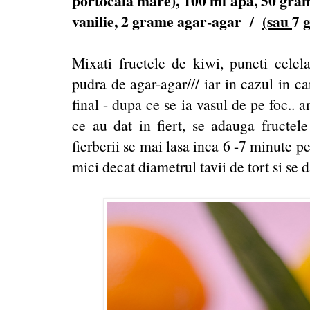
portocala mare), 100 ml apa, 50 gram
vanilie, 2 grame agar-agar /
(sau
7 
Mixati fructele de kiwi, puneti celelal
pudra de agar-agar/// iar in cazul in ca
final - dupa ce se ia vasul de pe foc..
ce au dat in fiert, se adauga fructel
fierberii se mai lasa inca 6 -7 minute p
mici decat diametrul tavii de tort si se d