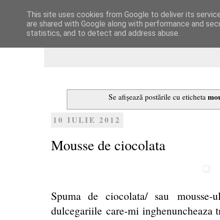
This site uses cookies from Google to deliver its servic
Dulcegarii culinare
are shared with Google along with performance and secur
statistics, and to detect and address abuse.
mou
Se afișează postările cu eticheta
10 IULIE 2012
Mousse de ciocolata
Spuma de ciocolata/ sau mousse-u
dulcegariile care-mi inghenuncheaza tr