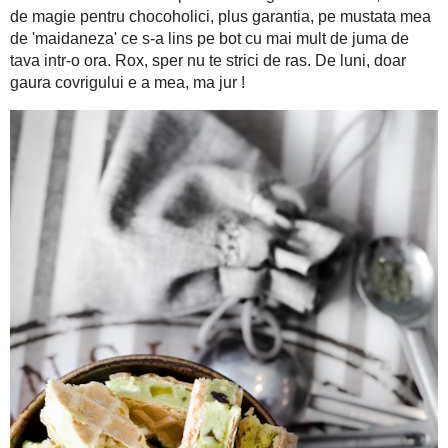
Noroc c'am gura plina cu cioco si-o mana ocupata des s-o duc 
napolitanele astea cu ciocolata de casa, fructe uscate si 
Descriere pentru dulcegaria asta n-am, in afara de magie p
mustata mea de 'maidaneza' ce s-a lins pe bot cu mai mult de j
strici de ras. De luni, doar gaura covrigului e a mea, ma jur !