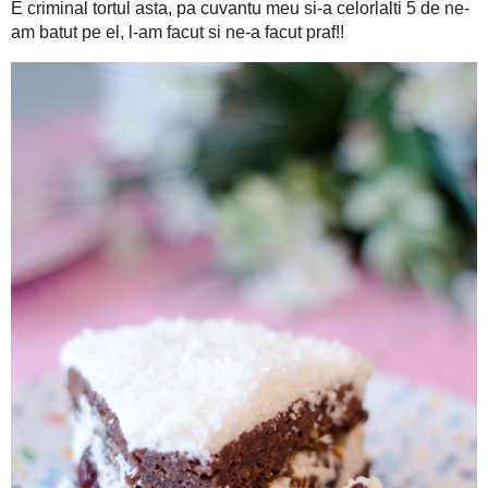
.. iar la final l-am invelit c-o pelerina din fulgi de coc