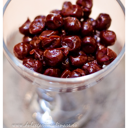
grame zahar, 2 oua, 2 linguri esenta de vanilie, 35 grame
grame ciocolata alba,
50 grame visinata (acu na daca-i pun
si
visine din visinata - multe sa fie - cat puteti 'duce' voi si