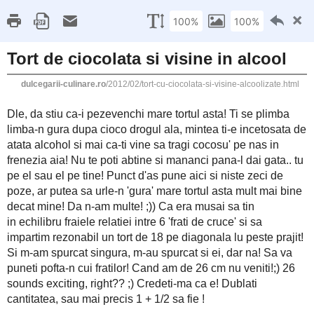
This site uses cookies from Google to deliver its 
Dulcegarii culinare
are shared with Google along with performance an
statistics, and to detect and address abuse.
LE
3 FEBRUARIE 2012
Tort de ciocolata si visine in alcool
Dle, da stiu ca-i pezevenchi mare tortul asta! Ti se plimba
mintea ti-e incetosata de atata alcohol si mai ca-ti vine sa tra
poti abtine si mananci pana-l dai gata.. tu pe el sau el pe tine
poze, ar putea sa urle-n 'gura' mare tortul asta mult mai bine
musai sa tin in echilibru fraiele relatiei intre 6 'frati de cruce
pe diagonala lu peste prajit! Si m-am spurcat singura, m-au spur
cui fratilor! Cand am de 26 cm nu veniti!;) 26 sounds excitin
cantitatea, sau mai precis 1 + 1/2 sa fie !