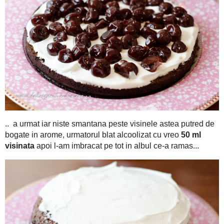
25 - 35 minute la 180 grade
si ta-dam in
e gataaa!! Depinde s
ala scurs, sa nu aibe bulbuci de cioco p'afara ca nu vorbim d
imbracat nici dezbracat, sa iasa perfect.. Cum va ziceam mai s
indesata si merge al naibi de bine singur, fara nici un echipa
asta - asa simpla, dar cand e completata cu ce vine mai la v
imparteala.. ce-l atinge atunci nu se cheama altruism ;)
Dar cum eu aveam niste musafiri pe vine, am mixat strasnic
gatit sau pentru frisca
(da nu-i puneti frisca, plssss!!!, ca d
zahar pudra.
Am taiat pe din doua blatul.. ca la carte intr-
din visinata.. Da, lasati-l sa se raceasca bine inainte, ca-i destu
rupe ceva, ca s-a dus pe apa sambetei toata isprava.. o sa rupeti
Si mai bine, ca sa nu va mai chinuiti cu tai
toti si toate!
doua tavi
- sau va riscati na, zic si eu. Am pus pe primul bl
dresat-o sa stea neclintita cu o puzderie de visine alcoolizate pe
nu mai era alb nicaieri ;)