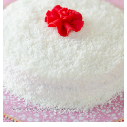
.. a urmat iar niste smantana peste visinele astea putred de bog
50 ml visinata
cu vreo
apoi l-am imbracat pe tot in albul ce-a 