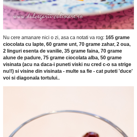
165 grame ci
Nu cere amanare nici o zi, asa ca notati va rog: