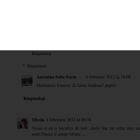
asa as da si eu la zapada la greu ;) Te servesc cu drag! pup
Răspundeți
Unknown
4 februarie 2012 la 09:53
de dimineata as lua o felie sa ma indulcesc-alcoolizez :))! ara
Răspundeți
Răspunsuri
Antonina Sofia Sociu
4 februarie 2012 la 10:08
Multumesc frumos! Zi faina Andreea! pupici
Răspundeți
Mirela
4 februarie 2012 la 09:58
Vreau si eu o bucatica de tort ,,betiv"dar nu refuz nici u
mult.Pupici si astept feliuta ....