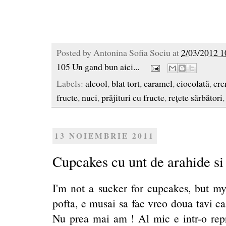
Posted by
Antonina Sofia Sociu
at
2/03/2012 1
105 Un gand bun aici...
Labels:
alcool
,
blat tort
,
caramel
,
ciocolată
,
cr
fructe
,
nuci
,
prăjituri cu fructe
,
rețete sărbători
13 NOIEMBRIE 2011
Cupcakes cu unt de arahide si
I'm not a sucker for cupcakes, but my
pofta, e musai sa fac vreo doua tavi c
Nu prea mai am ! Al mic e intr-o rep