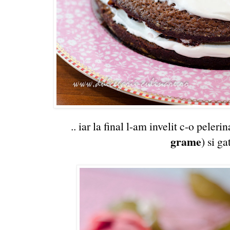
.. iar la final l-am invelit c-o pele
grame
) si g