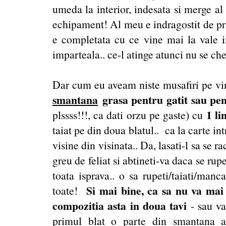
umeda la interior, indesata si merge al 
echipament! Al meu e indragostit de pra
e completata cu ce vine mai la vale i
imparteala.. ce-l atinge atunci nu se ch
Dar cum eu aveam niste musafiri pe vi
smantana
grasa pentru gatit sau pen
1 li
plssss!!!, ca dati orzu pe gaste) cu
taiat pe din doua blatul.. ca la carte i
visine din visinata.. Da, lasati-l sa se r
greu de feliat si abtineti-va daca se ru
toata isprava.. o sa rupeti/taiati/manca
Si mai bine, ca sa nu va mai 
toate!
compozitia asta in doua tavi
- sau va
primul blat o parte din smantana a