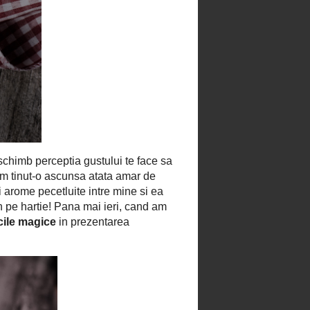
PERSOANE INTERESATE
ABONAŢI-VĂ LA