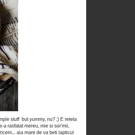
de padure
Prajitura cu fructe uscate
Prajitura cu mere si castane
Prajitura cu prune, nuci si bezea
Rulada cu crema de castane si
ciocolata
Rulada cu frisca si cirese
Salam de biscuiti
Sarailie
Scones
Scovergi vs trandafiri
Stelute din aluat fraged
Tarta cu cirese
Tarta cu crema de vanilie si
capsune
Tarta cu dovleac
Tarta cu mascarpone si capsune
Tarta cu mascarpone, mure,
zmeura si aroma de menta
Tiramisu cu fructe de padure
Tiramisu cu iz de castane