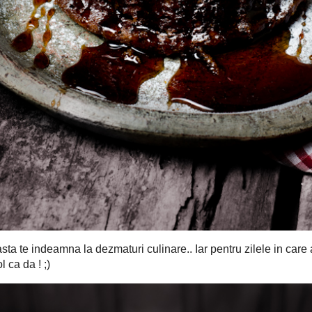
 asta te indeamna la dezmaturi culinare..
Iar pentru zilele in care
u lapte companie vine fix pe fix, parol ca da ! ;)