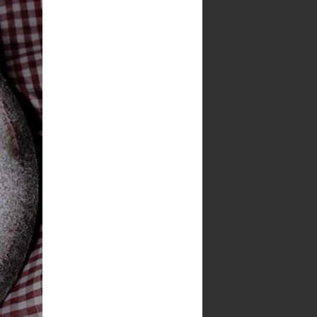
a mă întoarce la mine însămi. Bine
ai venit în colțul meu de suflet,
unde viața se gustă cu inima.
Vizualizați profilul meu complet
RASFOIESTE RETETARUL
GOOGLE TRANSLATE
Select Language
▼