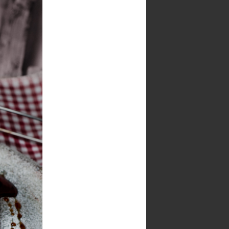
Postări
Comentarii
DULCEGARII
'40' de mucenici
Banana bread & chocolate
Batoane de musli cu fructe
Biscotti cu nuci si curmale
Biscuiti de migdale cu crema de
ciocolata si menta
Blueberry Crumble
Cake cu unt de arahide
Chec cu arome de lamaie,
menta verde si ciocolata
Chec pufosila
Cheesecake cu ciocolata alba si
parfum de menta
Cheesecake cu dovleac copt,
ghimbir si aroma de portocala
Cheesecake cu dulce de leche