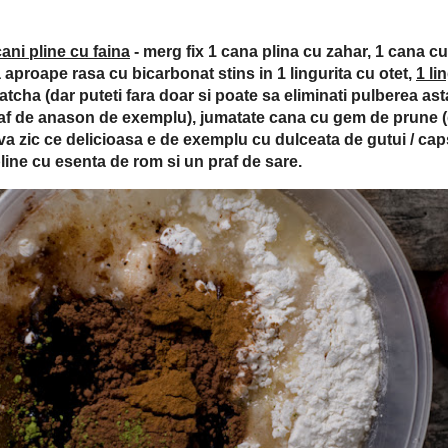
Povestea e simpla, da cred c-ati sesizat deja ca sunt addicted to
reteta bunicii mele, Dumnezeu s-o odihneasca, sunt sigura ca se
u care ne-a rasfatat mereu, mie si sor'mii, simturile in copilarie.
ta unei cani
! Yep, cana voastra preferata sa zicem... aia mare de
eti ca mine ;).
2 cani pline cu faina
- merg fix 1 cana plina cu zahar, 1 cana
lei, 1 lingurita cu praf de copt, 1 lingurita aproape rasa cu
 otet,
1 lingura cu varf
cu cacao, 1 lingurita rasa scortisoara,
teti fara doar si poate sa eliminati pulberea asta verde din
 alta aroma preferata.. putin praf de anason de exemplu),
dar la fel de bine puteti folosi orice alt gem sau dulceata
asa e de exemplu cu dulceata de gutui / capsuni / visine, sau
i macinate, 3 linguri pline cu esenta de rom si un praf de