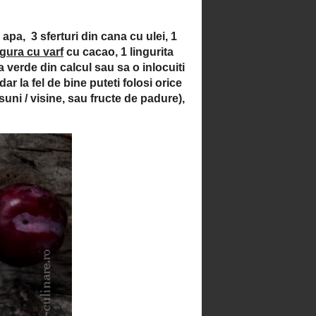
Tort aniversar cu mousse de
piersici
Tort cu arome exotice
Tort cu ciocolata si visine
alcoolizate
Tort cu ciocolata, crema
mascarpone si fructe de padure
Tort cu mousse de ciocolata,
piersici si aroma de portocale
Tort de ciocolata
Tort de ciocolata cu alune si
fructe uscate
Tort de ciocolata si caramel
Tort de Craciun
Tort racoros cu cirese si mousse
de menta
Tort racoros cu menta si
portocale
Tort simplu cu frisca si piersici
Whoopie pie cu crema
mascarpone