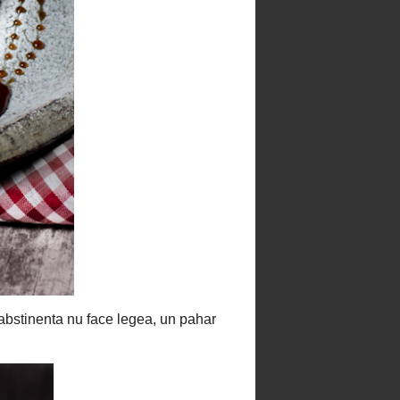
Chocolate Brownies = Negrese
Ciocolata de casa cu alune de
padure
Clatite misterioase
Cookies
Corabioare la Marea Neagra
Cornulete fragede cu ciocolata
Cozonac cu rahat si ciocolata
Crispy cake cu branza
Cupcakes cu ciocolata si
buttercream
Cupcakes cu unt de arahide si
glazura de ciocolata
Fudge de ciocolata cu cirese
deshidratate
Fursecuri cu ciocolata / Cookies
Fursecuri cu levantica si
scortisoara
Gogosi
Lemon curd
Marshmallow fondant