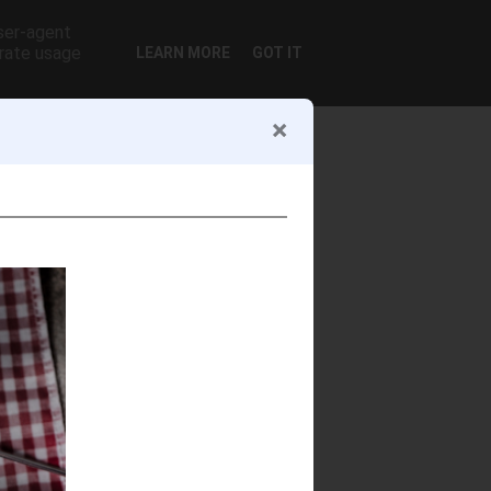
user-agent
erate usage
LEARN MORE
GOT IT
DESPRE MINE
Antonina Sofia Sociu
Bucuresti, Romania
Sunt o visătoare cu mâinile în aluat
și culori pe degete. Scriu, gătesc și
pictez ca să dau glas trăirilor care
nu încap mereu în cuvinte. Rețetele
mele sunt adesea pretexte pentru
povești, iar poveștile – o formă de