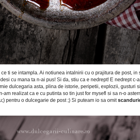
gi ce ti se intampla. Ai notiunea intalnirii cu o prajitura de post, in
 te indoiesti ca n-are oua, lapte, cioco desi cu mana ta n-ai pus! Si
-am tinut-o ascunsa atata amar de vreme, dar mi se parea atat de
istorie, peripetii, explozii, gusturi si arome pecetluite intre mine si
nici n-am realizat ca e cu putinta so tin just for mysefl si sa n-o
and am primit o comanda speciala (hugs Ralu;) pentru o dulcegarie
nduricile magice
in prezentarea dulcegariei ? Nu, nu !;))