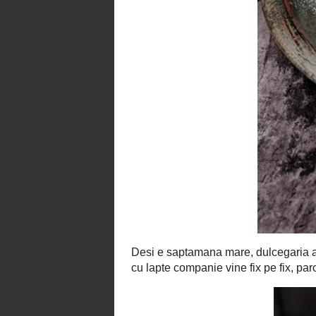
Desi e saptamana mare, dulcegaria
abstinenta nu face legea, un pahar c