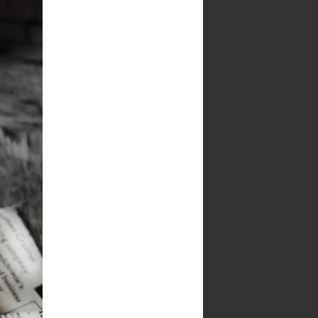
Mini-tarte cu ganache de
ciocolata si dulce de leche
Mousse de ciocolata
Muffins cu chipsuri de ciocolata
Muffins cu ciocolata si
marshmallows de mere
Muffins cu visine
Napolitane cu ciocolata de casa
Pancakes cu fructe de padure
Pandispan cu cirese
Panna cotta cu fructe de padure
Panna cotta cu menta si
dulceata de cirese
Peach Tarte Tatin
Piscoturi din aluat fraged - load
updates
Placinta cu branza, stafide si
menta
Prajitura 'dementa' cu branza
dulce si afine
Prajitura cu ciocolata si fructe