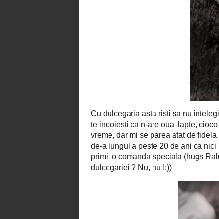
Cu dulcegaria asta risti sa nu intele
schimb perceptia gustului te face sa
da, stiu ca e nedrept! E nedrept c
fidela mie dulcegaria asta, plina de 
ea de-a lungul a peste 20 de ani ca 
astern pe hartie! Pana mai ieri, c
sca
de post ;) Si puteam io sa omit