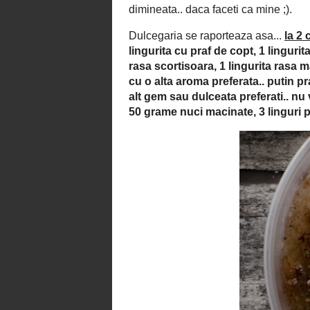
Sa pornim dara in incursiunea ei. 
simple stuff but yummy, nu? ;) E 
'alinta acolo' cu bunatatea asta, c
Prefacerea ia in calcul echivalen
va beti lapticul dimineata.. daca fac
la 
Dulcegaria se raporteaza asa...
cu apa, 3 sferturi din cana cu u
bicarbonat stins in 1 lingurita cu
1 lingurita rasa matcha (dar pu
calcul sau sa o inlocuiti cu o
jumatate cana cu gem de prune (
preferati.. nu va zic ce delicio
fructe de padure), 50 grame nuc
sare.