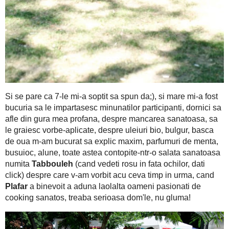
Si se pare ca 7-le mi-a soptit sa spun da;), si mare mi-a fost
participanti, dornici sa afle din gura mea profana, despre ma
aplicate, despre uleiuri bio, bulgur, basca de oua m-am b
o salata sana
menta, busuioc, alune, toate astea contopite-ntr-
rosu in fata ochilor, dati click) despre care v-am vorbit acu c
a aduna laolalta oameni pasionati de cooking sanatos, treaba s