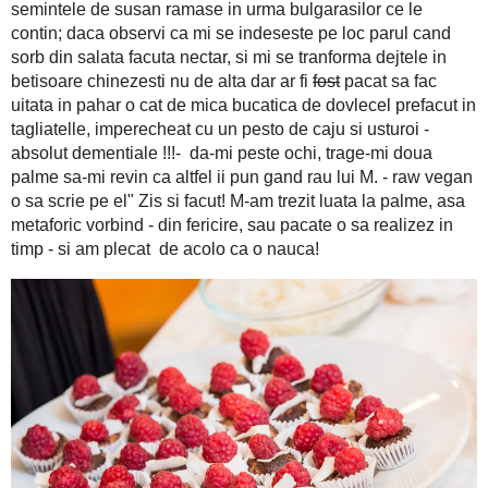
Am picat pe scaun de cum am intrat in Plafar, i-am prins Raluc
"soro, daca vezi ca ma pierd in fata alunelor scufundate in l
sa le pescuiesc; daca incep sa ling semintele de susan ramase 