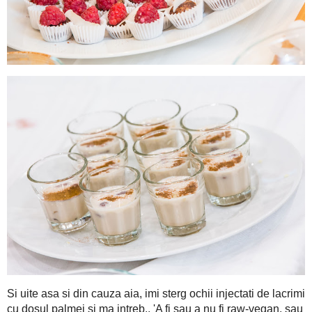
observi ca mi se indeseste pe loc parul cand sorb din salata facu
betisoare chinezesti nu de alta dar ar fi
fost
pacat sa fac uita
dovlecel prefacut in tagliatelle, imperecheat cu un pesto de ca
da-mi peste ochi, trage-mi doua palme sa-mi revin ca altfel i
scrie pe el" Zis si facut! M-am trezit luata la palme, asa metafo
sa realizez in timp - si am plecat de acolo ca o nauca!