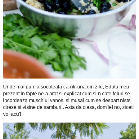
Unde mai pun la socoteala ca-ntr-una din zile, Edutu meu prez
si-n cate feluri se incordeaza muschiul vanos, si musai cum
samburi.. Asta da clasa, dom'le! no, ziceti voi acu'!