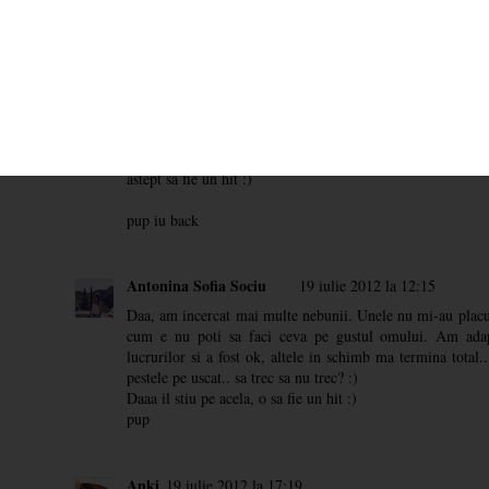
acolo. Si eu as incerca sa vad cum e, macar de curiozitate 
Asa, cum spuneam, la inceput am fost pur si simplu ferme
te indragostesti, stii :)Apoi, cu timpul, m-am mai domol
inteligenta si ambitioasa si perseverenta. Asa ca iti inteleg 
Apropo de raw, eu tot imi propun sa fac zilele astea un 
astept sa fie un hit :)
pup iu back
Antonina Sofia Sociu
19 iulie 2012 la 12:15
Daa, am incercat mai multe nebunii. Unele nu mi-au placut 
cum e nu poti sa faci ceva pe gustul omului. Am ada
lucrurilor si a fost ok, altele in schimb ma termina total
pestele pe uscat.. sa trec sa nu trec? :)
Daaa il stiu pe acela, o sa fie un hit :)
pup
Anki
19 iulie 2012 la 17:19