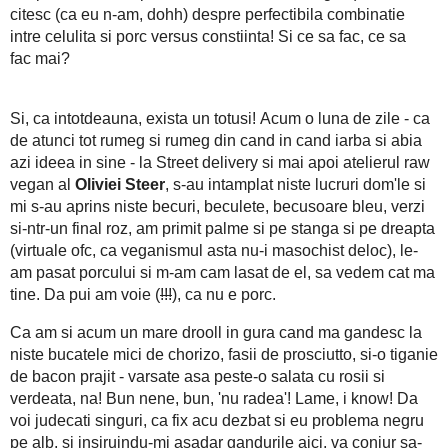
ea semne de punctuatie, care vin insotite de niste zvarcoliri 
'mirarii' (chiar am ajuns sa gandesc/fac eu asta?) strivit de 
why not in coada; intrebarii (de ce sa ma tratez, cand 'io la o adi
un asa hal de bun, bun) - cand ma vad pusa la zid, de mine
pahar cu smoothie verde = niste frunze de salata, busuioc
innobilate cu apa (omg! nu pot sa cred ca fac asta); si exclam
porcului, ca doar circula chestia asta total neinspirata 'esti ce
despre mine, ca-s porc bun, adica in toata regula) si ca
perfectibila combinatie intre celulita si porc versus constiinta! 
Si, ca intotdeauna, exista un totusi! Acum o luna de zile - ca
in cand iarba si abia azi ideea in sine - la Street delivery si
Steer
, s-au intamplat niste lucruri dom'le si mi s-au aprins n
verzi si-ntr-un final roz, am primit palme si pe stanga si pe dr
nu-i masochist deloc), le-am pasat porcului si m-am cam lasat 
voie (
!!!
), ca nu e porc.
Ca am si acum un mare drooll in gura cand ma gandesc la nis
prosciutto, si-o tiganie de bacon prajit - varsate asa peste-o sa
bun, 'nu radea'! Lame, i know! Da voi judecati singuri, ca fix 
si insiruindu-mi asadar gandurile aici, va conjur sa-mi intariti