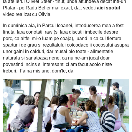
de duminica - celor ce mi-au fost alaturi - le mare multumesc
multimea noastra, cunoscatori raw sau nu, dar dornici de cuno
Steer - tinut, unde altundeva decat intr-un Plafar - pe Radu B
video realizat cu Olivia.
In duminica aia, in Parcul Icoanei, introducerea mea a fost finu
imbecile despre porc, ca altfel mi-o luam pe coaja), luand in
rezultatului cotcodacelii cocosului asupra unor gaini in cald
naturala si sanatoasa nene, ca nu ne-am jucat doar povestind i
niste treburi.. Faina misiune, dom'le, da!