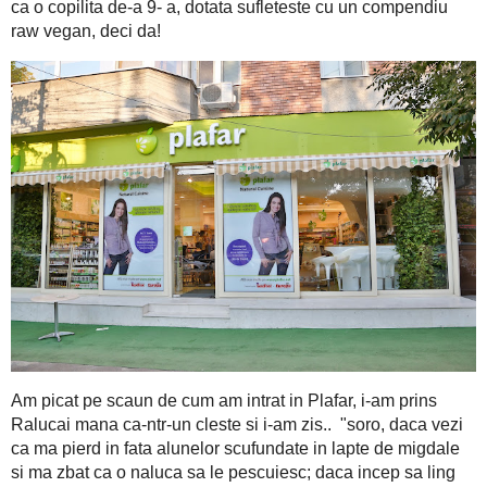
Asa, acum ca am tot dat din casa, sa continui.. Intr-o zi din 
Delivery, am cunoscut-o in toata splendoarea ei adevarata
Rawsie
. Da nene si eu credeam ca-i facatura, dar exista in toa
era vocea, chipul sculptat in creme naturale, subtire ca o copi
compendiu raw vegan, deci da!