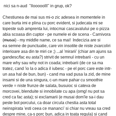
"Numele meu e A.S.S., 'fumez' porc de vreo treijde' de a
nici sa n-aud "llooooolll" in g
Chestiunea de mai sus mi-o zic adesea in momentele i
evident, si judecata mi se topeste sub amprenta lui, intocmai 
cuptor - pe numele ei de scena - Carnivora (
musai
) - my mid