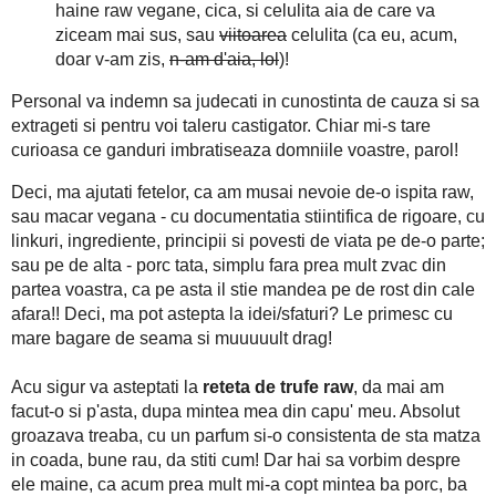
Si uite asa si din cauza aia, imi sterg ochii injectati de lacrimi
a nu fi raw-vegan, sau macar vegan, sau cel putin vegetarian'? H
asta n-are zvacniri prea mari de acceptare a ierbii, ca de, porcu'
in toate madularele fiintei mele - drept pentru care am ca in
prietenie care s-a lasat asa din mosi stramosi cu limba de moart
am vreo scapare? Si daca da, cum?. Ca eu mi's tare sensibiloas
cunoscut in timp si iubit intr-o zi cat altii intr-o viata 
balanta
veritabila
ce sunt) - cantaresc cam la modul asta lucruri
p'un taler porc (uhhh moama - coaste imbaiate-n lapte
bulbucat cu grasime, pestritat cu sorici, marinat intr-o ch
apoi aruncat pe gratar, sau cuptor, intr-o idila perfecta cu
drooling face here)
- pe stanga mai la vale vedeti vreo 1
!!;))