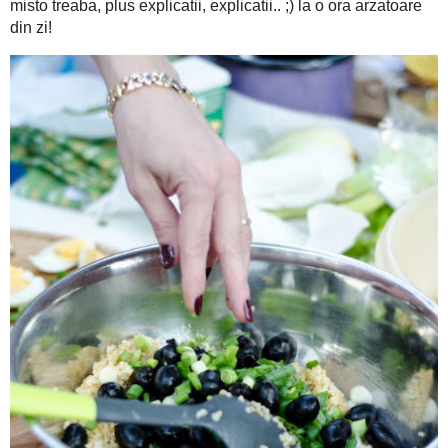
Mai ales ca my lovely Ralu (care absenteaza motivat acu si pe
cu prezenta. A durat o ora atelierul culinar, timp in care m-am
cu o plita electrica.. din aia de camin, am intalnit oameni fr
treaba, plus explicatii, explicatii.. ;) la o ora arzatoare din zi!