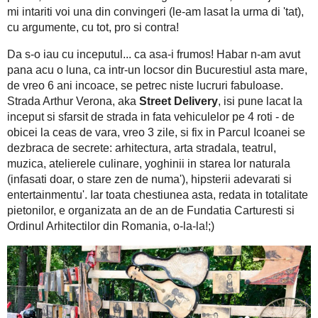
urma di 'tat), cu argumente, cu tot, pro si contra!
Da s-o iau cu inceputul... ca asa-i frumos! Habar n-am avut p
Bucurestiul asta mare, de vreo 6 ani incoace, se petrec niste l
Street Delivery
aka
, isi pune lacat la inceput si sfarsit de s
obicei la ceas de vara, vreo 3 zile, si fix in Parcul Icoanei se
stradala, teatrul, muzica, atelierele culinare, yoghinii in starea
de numa'), hipsterii adevarati si entertainmentu'. Iar toata 
pietonilor, e organizata an de an de Fundatia Carturesti si Ordin