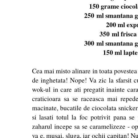
150 grame ciocol
250 ml smantana gr
200 ml exp
350 ml frisca 
300 ml smantana gr
150 ml lapte
Cea mai misto alinare in toata povestea 
de inghetata! Nope! Va zic la sfarsit c
wok-ul in care ati pregatit inainte cara
craticioara sa se raceasca mai repede
macinate, bucatile de ciocolata snicker
si lasati totul la foc potrivit pana se
zaharul incepe sa se caramelizeze - op
va e, musai, sluga, iar ochii capitan! N