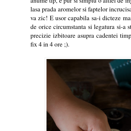
anume tip, e pur si simplu o altfel de in
lasa prada aromelor si faptelor incrucis
va zic! E usor capabila sa-i dicteze mai
de orice circumstanta si legatura si-a s
precizie izbitoare asupra cadentei tim
fix 4 in 4 ore ;).