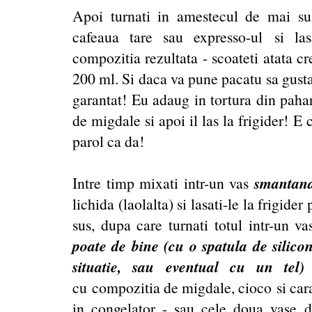
Apoi turnati in amestecul de mai sus.
cafeaua tare sau expresso-ul si la
compozitia rezultata - scoateti atata c
200 ml. Si daca va pune pacatu sa gustat
garantat! Eu adaug in tortura din pahar
de migdale si apoi il las la frigider! E
parol ca da!
smantana
Intre timp mixati intr-un vas
lichida (laolalta) si lasati-le la frigid
sus, dupa care turnati totul intr-un v
poate de bine (cu o spatula de silico
situatie, sau eventual cu un tel
cu compozitia de migdale, cioco si caram
in congelator - sau cele doua vase da