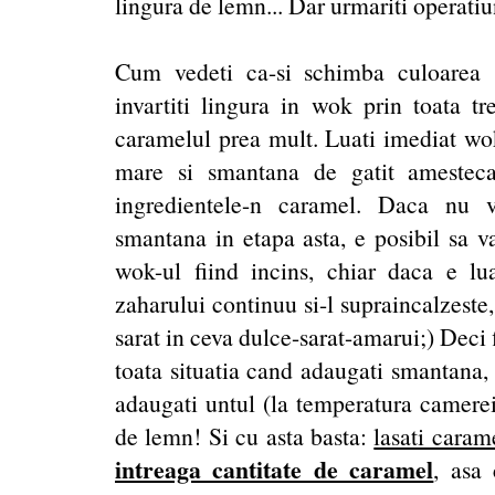
lingura de lemn... Dar urmariti operatiu
Cum vedeti ca-si schimba culoarea s
invartiti lingura in wok prin toata tr
caramelul prea mult. Luati imediat wok
mare si smantana de gatit amestec
ingredientele-n caramel. Daca nu v
smantana in etapa asta, e posibil sa v
wok-ul fiind incins, chiar daca e l
zaharului continuu si-l supraincalzest
sarat in ceva dulce-sarat-amarui;) Deci 
toata situatia cand adaugati smantana, 
adaugati untul (la temperatura camerei
de lemn! Si cu asta basta:
lasati carame
intreaga cantitate de caramel
, asa