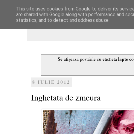
This site uses cookies from Google to deliver its servic
Dulcegarii culinare
are shared with Google along with performance and secur
statistics, and to detect and address abuse.
lapte c
Se afișează postările cu eticheta
8 IULIE 2012
Inghetata de zmeura