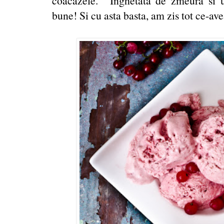
coacazele. Inghetata de zmeura si u
bune! Si cu asta basta, am zis tot ce-av