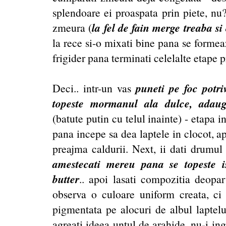
splendoare ei proaspata prin piete, nu
la fel de fain merge treaba s
zmeura (
la rece si-o mixati bine pana se formeaz
frigider pana terminati celelalte etape 
puneti pe foc potriv
Deci.. intr-un vas
topeste mormanul ala dulce, adaug
(batute putin cu telul inainte) - etapa 
pana incepe sa dea laptele in clocot, apo
preajma caldurii. Next, ii dati drumul
amestecati mereu pana se topeste 
butter
.. apoi lasati compozitia deopart
observa o culoare uniform creata, ci
pigmentata pe alocuri de albul laptelu
agreati ideea untul de arahide, nu-i ing