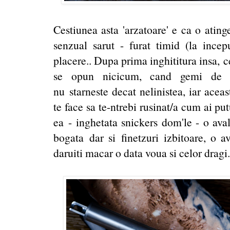
Cestiunea asta 'arzatoare' e ca o ating
senzual sarut - furat timid (la ince
placere.. Dupa prima inghititura insa, c
se opun nicicum, cand gemi de in
nu starneste decat nelinistea, iar acea
te face sa te-ntrebi rusinat/a cum ai pu
ea - inghetata snickers dom'le - o ava
bogata dar si finetzuri izbitoare, o 
daruiti macar o data voua si celor dragi.