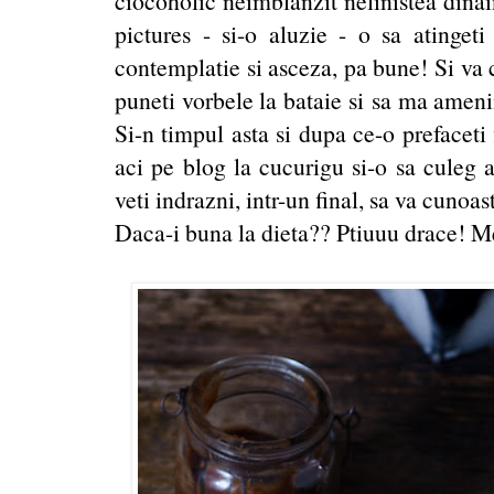
ciocoholic neimblanzit nelinistea dinai
pictures - si-o aluzie - o sa atingeti
contemplatie si asceza, pa bune! Si va 
puneti vorbele la bataie si sa ma amenin
Si-n timpul asta si dupa ce-o prefaceti 
aci pe blog la cucurigu si-o sa culeg 
veti indrazni, intr-un final, sa va cunoas
Daca-i buna la dieta?? Ptiuuu drace! M