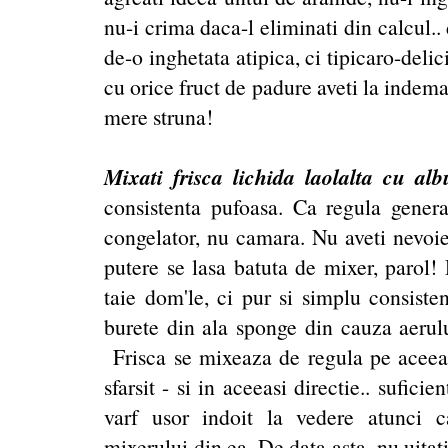
nu-i crima daca-l eliminati din calcul.
de-o inghetata atipica, ci tipicaro-deli
cu orice fruct de padure aveti la indem
mere struna!
Mixati frisca lichida laolalta cu al
consistenta pufoasa. Ca regula general
congelator, nu camara. Nu aveti nevoie 
putere se lasa batuta de mixer, parol!
taie dom'le, ci pur si simplu consisten
burete din ala sponge din cauza aerul
Frisca se mixeaza de regula pe aceeas
sfarsit - si in aceeasi directie.. sufici
varf usor indoit la vedere atunci c
mixerului din ea. De data asta, nu uitat